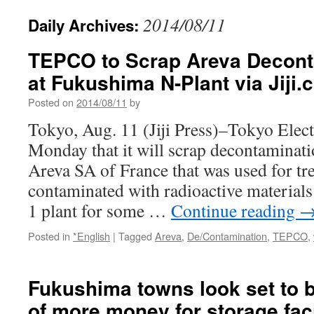
2014/08/11
Daily Archives:
TEPCO to Scrap Areva Decont
at Fukushima N-Plant via Jiji
Posted on
2014/08/11
by
Tokyo, Aug. 11 (Jiji Press)–Tokyo Elect
Monday that it will scrap decontamina
Areva SA of France that was used for tr
contaminated with radioactive materials
1 plant for some …
Continue reading
Posted in
*English
|
Tagged
Areva
,
De/Contamination
,
TEPCO
,
Fukushima towns look set to b
of more money for storage fac