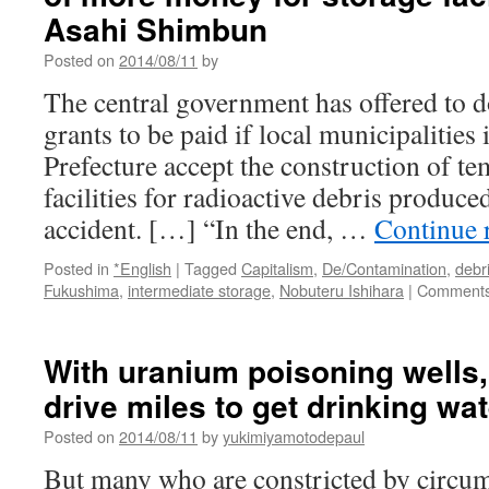
Asahi Shimbun
Posted on
2014/08/11
by
The central government has offered to 
grants to be paid if local municipalitie
Prefecture accept the construction of t
facilities for radioactive debris produc
accident. […] “In the end, …
Continue 
Posted in
*English
|
Tagged
Capitalism
,
De/Contamination
,
debr
Fukushima
,
intermediate storage
,
Nobuteru Ishihara
|
Comments
With uranium poisoning wells
drive miles to get drinking wa
Posted on
2014/08/11
by
yukimiyamotodepaul
But many who are constricted by circums