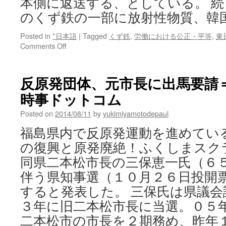
本側に返送する、としている。 
のくず鉄の一部に放射性物質、韓
Posted in
*日本語
|
Tagged
くず鉄
,
労働における公正・平等
,
東
on
Comments Off
日
本
か
反原発団体、元市長に出馬要請＝福
ら
時事ドットコム
輸
入
Posted on
2014/08/11
by
yukimiyamotodepaul
の
く
福島県内で反原発運動を進めてい
ず
の復興と原発廃絶！ふくしまスク
鉄
の
同県二本松市長の三保恵一氏（６
一
伴う県知事選（１０月２６日投開
部
に
すると発表した。 三保氏は県議
放
３年に旧二本松市長に当選。０５
射
性
二本松市の市長を２期務め、昨年