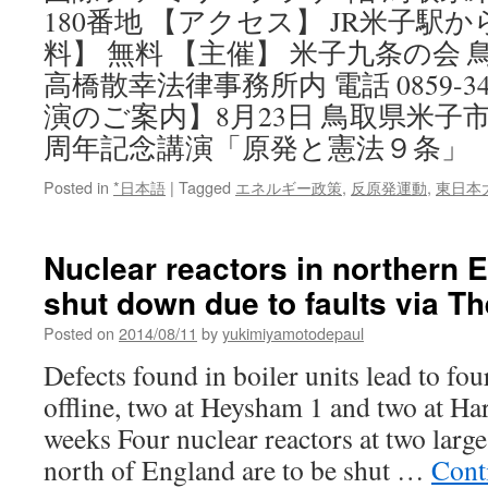
180番地 【アクセス】 JR米子駅
料】 無料 【主催】 米子九条の会 
高橋散幸法律事務所内 電話 0859-34
演のご案内】8月23日 鳥取県米子
周年記念講演「原発と憲法９条」
Posted in
*日本語
|
Tagged
エネルギー政策
,
反原発運動
,
東日本
Nuclear reactors in northern 
shut down due to faults via T
Posted on
2014/08/11
by
yukimiyamotodepaul
Defects found in boiler units lead to fou
offline, two at Heysham 1 and two at Har
weeks Four nuclear reactors at two large
north of England are to be shut …
Cont