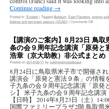
control (Fanc) said it was looking into 
via
AZCentral
Continue reading
→
Posted in
*English
|
Tagged
Belgium
,
East Flanders
,
energy pol
on
federal anti-terrorism agency (OCAD)
|
Comments Off
Investigat
into
sabotage
【講演のご案内】8月23日 鳥
at
条の会９周年記念講演「原発と憲
Doel
nuclear
浩章（京大助教）非公式まとめ
power
plant
Posted on
2014/08/11
by
yukimiyamotodepaul
via
8月24日に鳥取県米子市で開催さ
The
Bulletin
講演会「原発と憲法９条」の情報を
子九条の会９周年記念講演「原発と
シ】 米子九条の会９周年記念講演
【日時】 2014年8月23日（土）14:00
国際ファミリープラザ2階 鳥取県