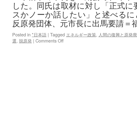
物
した。同氏は取材に対し「正式に
質、
スかノーか話したい」と述べるに
韓
国
反原発団体、元市長に出馬要請＝
当
局
Posted in
*日本語
|
Tagged
エネルギー政策
,
人間の復興と原発廃
が
on
選
,
脱原発
|
Comments Off
返
反
送
原
へ
発
via
団
ロ
体、
イ
元
タ
市
ー
長
に
出
馬
要
請
＝
福