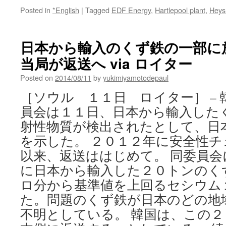
Posted in
*English
|
Tagged
EDF Energy
,
Hartlepool plant
,
Heys
日本から輸入のくず鉄の一部に
当局が返送へ via ロイター
Posted on
2014/08/11
by
yukimiyamotodepaul
［ソウル １１日 ロイター］ –
員会は１１日、日本から輸入した
射性物質が検出されたとして、日
を示した。 ２０１２年に安全性
以来、返送ははじめて。 同委員
に日本から輸入した２０トンのく
ロ分から基準値を上回るセシウム
た。問題のくず鉄が日本のどの地
不明としている。 韓国は、この