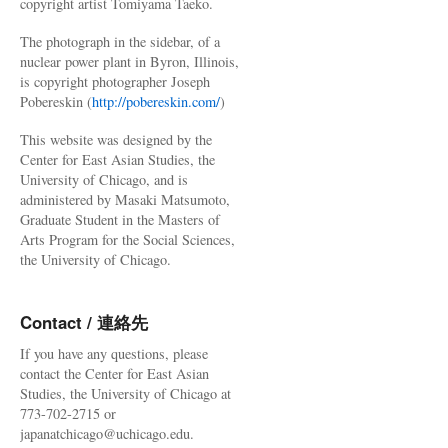
copyright artist Tomiyama Taeko.
The photograph in the sidebar, of a
nuclear power plant in Byron, Illinois,
is copyright photographer Joseph
Pobereskin (
http://pobereskin.com/
)
This website was designed by the
Center for East Asian Studies, the
University of Chicago, and is
administered by Masaki Matsumoto,
Graduate Student in the Masters of
Arts Program for the Social Sciences,
the University of Chicago.
Contact / 連絡先
If you have any questions, please
contact the Center for East Asian
Studies, the University of Chicago at
773-702-2715 or
japanatchicago@uchicago.edu.