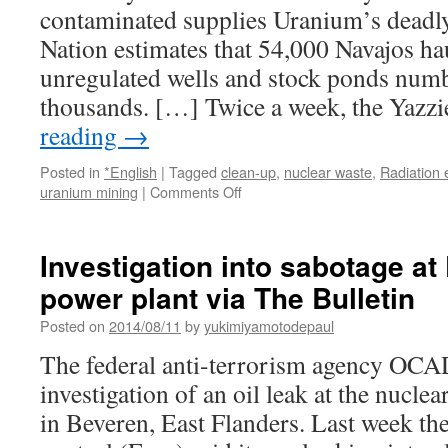
contaminated supplies Uranium’s deadl
Nation estimates that 54,000 Navajos ha
unregulated wells and stock ponds numb
thousands. […] Twice a week, the Yazz
reading
→
Posted in
*English
|
Tagged
clean-up
,
nuclear waste
,
Radiation
on
uranium mining
|
Comments Off
With
uranium
poisoning
Investigation into sabotage at
wells,
power plant via The Bulletin
Navajos
must
Posted on
2014/08/11
by
yukimiyamotodepaul
drive
miles
The federal anti-terrorism agency OCAD
to
investigation of an oil leak at the nucle
get
drinking
in Beveren, East Flanders. Last week th
water