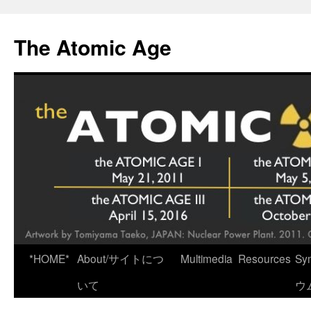
Skip
to
The Atomic Age
content
*HOME*
About/サイトにつ
Multimedia
Resources
Sy
いて
ウ