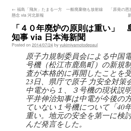
←
福島「飛灰」たまる一方 一般廃棄物も放射線
「原発の恩
懸念 via 河北新報
新
「４０年廃炉の原則は重い」 
知事 via 日本海新聞
Posted on
2014/07/24
by
yukimiyamotodepaul
原子力規制委員会による中国
号機（松江市鹿島町）の新規
査が本格的に再開したことを
23日、県庁で原子 力安全対策
中電から１、３号機の現状説
平井伸治知事は中電が今後の
ていない１号機について「40年
重い。地元の安全を第一に検
んだ発言をした。