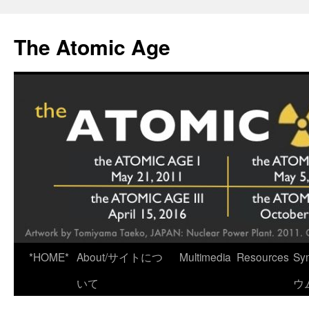
Skip
to
The Atomic Age
content
*HOME*
About/サイトにつ
Multimedia
Resources
Sy
いて
ウ