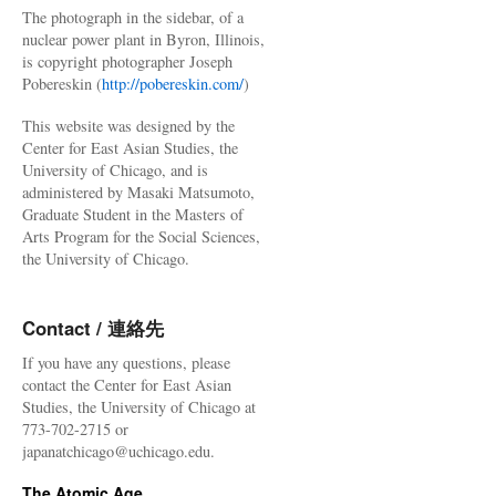
The photograph in the sidebar, of a
nuclear power plant in Byron, Illinois,
is copyright photographer Joseph
Pobereskin (
http://pobereskin.com/
)
This website was designed by the
Center for East Asian Studies, the
University of Chicago, and is
administered by Masaki Matsumoto,
Graduate Student in the Masters of
Arts Program for the Social Sciences,
the University of Chicago.
Contact / 連絡先
If you have any questions, please
contact the Center for East Asian
Studies, the University of Chicago at
773-702-2715 or
japanatchicago@uchicago.edu.
The Atomic Age