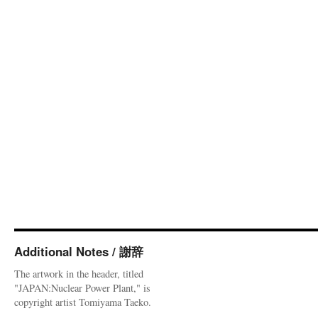
Additional Notes / 謝辞
The artwork in the header, titled
"JAPAN:Nuclear Power Plant," is
copyright artist Tomiyama Taeko.