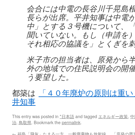
会合には中電の長谷川千晃島
長らが出席。平井知事は中電
中」とする３号機について、
聞いていない。もし（申請を
それ相応の協議を」とくぎを
米子市の担当者は、原発から半
外の地域での住民説明会の開
う要望した。
都築は
「４０年廃炉の原則は重い
井知事
This entry was posted in
*日本語
and tagged
エネルギー政策
,
中
治
,
鳥取県
. Bookmark the
permalink
.
←
福島「飛灰」たまる一方 一般廃棄物も放射線
「原発の恩