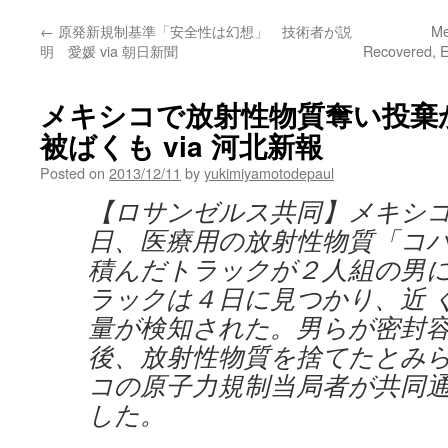
←
原発新規制基準「安全性は幻想」 技術者が説
Me
明 愛媛 via 朝日新聞
Recovered, E
メキシコで放射性物質奪い投棄
被ばくも via 河北新報
Posted on
2013/12/11
by
yukimiyamotodepaul
【ロサンゼルス共同】メキシ
日、医療用の放射性物質「コ
積んだトラックが２人組の男
ラックは４日に見つかり、近 
量が検知された。男らが密封
後、放射性物質を捨てたとみ
コの原子力規制当局者が共同
した。