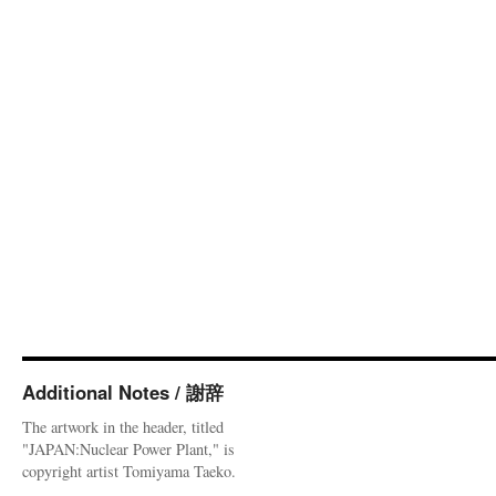
Additional Notes / 謝辞
The artwork in the header, titled
"JAPAN:Nuclear Power Plant," is
copyright artist Tomiyama Taeko.