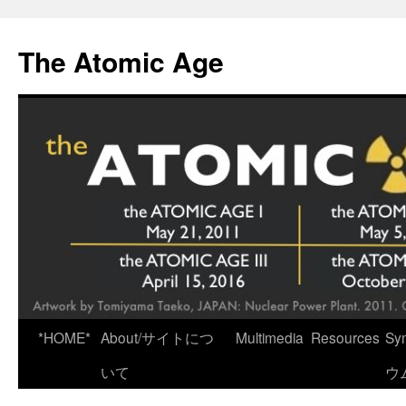
Skip
to
The Atomic Age
content
*HOME*
About/サイトにつ
Multimedia
Resources
Sy
いて
ウ