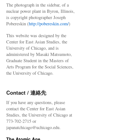
The photograph in the sidebar, of a
nuclear power plant in Byron, Illinois,
is copyright photographer Joseph
Pobereskin (
http://pobereskin.com/
)
This website was designed by the
Center for East Asian Studies, the
University of Chicago, and is
administered by Masaki Matsumoto,
Graduate Student in the Masters of
Arts Program for the Social Sciences,
the University of Chicago.
Contact / 連絡先
If you have any questions, please
contact the Center for East Asian
Studies, the University of Chicago at
773-702-2715 or
japanatchicago@uchicago.edu.
The Atomic Age