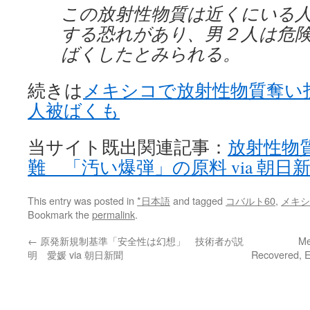
この放射性物質は近くにいる
する恐れがあり、男２人は危
ばくしたとみられる。
続きは
メキシコで放射性物質奪い
人被ばくも
当サイト既出関連記事：
放射性物
難 「汚い爆弾」の原料 via 朝日
This entry was posted in
*日本語
and tagged
コバルト60
,
メキシ
Bookmark the
permalink
.
←
原発新規制基準「安全性は幻想」 技術者が説
Me
明 愛媛 via 朝日新聞
Recovered, E