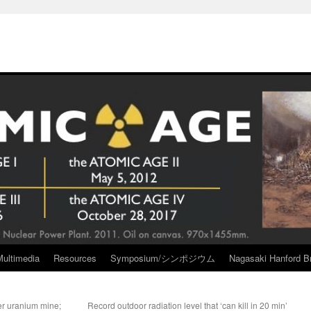
Multimedia
Resources
Symposium/シンポジウム
Nagasaki Hanford Br
er uranium mine;
Record outdoor radiation level that ‘can kill in 20 min’