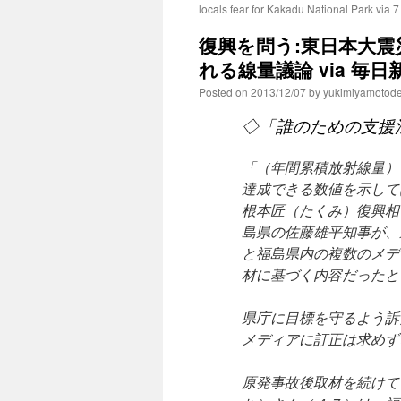
locals fear for Kakadu National Park via 
復興を問う:東日本大
れる線量議論 via 毎日
Posted on
2013/12/07
by
yukimiyamotod
◇「誰のための支援
「（年間累積放射線量）
達成できる数値を示して
根本匠（たくみ）復興相
島県の佐藤雄平知事が、
と福島県内の複数のメデ
材に基づく内容だったと
県庁に目標を守るよう訴
メディアに訂正は求めず
原発事故後取材を続けて