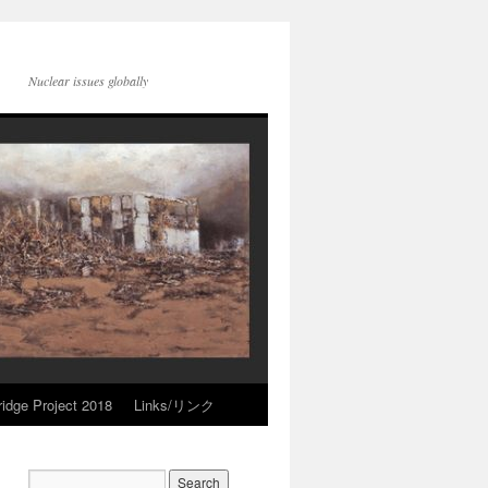
Nuclear issues globally
idge Project 2018
Links/リンク