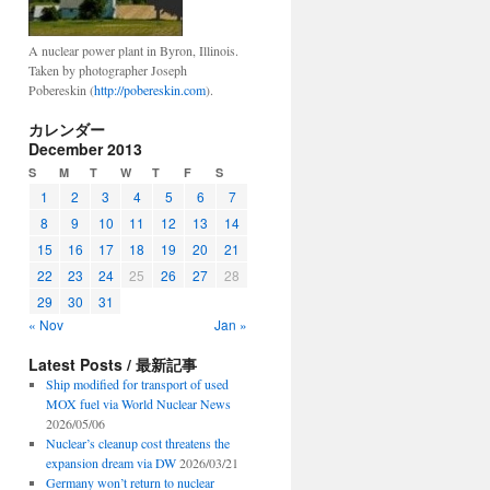
A nuclear power plant in Byron, Illinois.
Taken by photographer Joseph
Pobereskin (
http://pobereskin.com
).
カレンダー
December 2013
S
M
T
W
T
F
S
1
2
3
4
5
6
7
8
9
10
11
12
13
14
15
16
17
18
19
20
21
22
23
24
25
26
27
28
29
30
31
« Nov
Jan »
Latest Posts / 最新記事
Ship modified for transport of used
MOX fuel via World Nuclear News
2026/05/06
Nuclear’s cleanup cost threatens the
expansion dream via DW
2026/03/21
Germany won’t return to nuclear