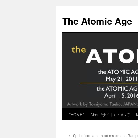
Skip
to
The Atomic Age
content
*HOME*
About/サイトについて
←
Spill of contaminated material at Rang