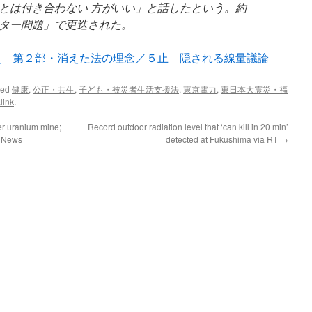
とは付き合わない 方がいい」と話したという。約
ター問題」で更迭された。
災 第２部・消えた法の理念／５止 隠される線量議論
ged
健康
,
公正・共生
,
子ども・被災者生活支援法
,
東京電力
,
東日本大震災・福
link
.
er uranium mine;
Record outdoor radiation level that ‘can kill in 20 min’
7 News
detected at Fukushima via RT
→