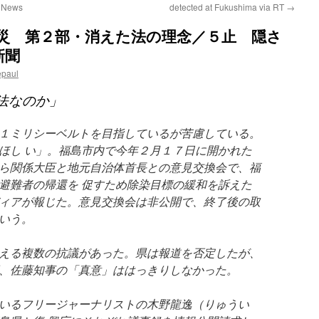
7 News
detected at Fukushima via RT
→
震災 第２部・消えた法の理念／５止 隠さ
新聞
epaul
法なのか」
１ミリシーベルトを目指しているが苦慮している。
ほし い」。福島市内で今年２月１７日に開かれた
ら関係大臣と地元自治体首長との意見交換会で、福
避難者の帰還を 促すため除染目標の緩和を訴えた
ィアが報じた。意見交換会は非公開で、終了後の取
いう。
える複数の抗議があった。県は報道を否定したが、
、佐藤知事の「真意」ははっきりしなかった。
いるフリージャーナリストの木野龍逸（りゅうい