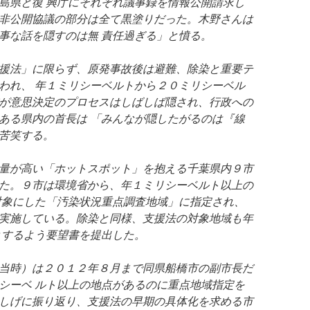
島県と復 興庁にそれぞれ議事録を情報公開請求し
非公開協議の部分は全て黒塗りだった。木野さんは
事な話を隠すのは無 責任過ぎる」と憤る。
援法」に限らず、原発事故後は避難、除染と重要テ
われ、 年１ミリシーベルトから２０ミリシーベル
が意思決定のプロセスはしばしば隠され、行政への
ある県内の首長は 「みんなが隠したがるのは『線
苦笑する。
量が高い「ホットスポット」を抱える千葉県内９市
た。９市は環境省から、年１ミリシーベルト以上の
対象にした「汚染状況重点調査地域」に指定され、
実施している。除染と同様、支援法の対象地域も年
とするよう要望書を提出した。
当時）は２０１２年８月まで同県船橋市の副市長だ
シーベ ルト以上の地点があるのに重点地域指定を
しげに振り返り、支援法の早期の具体化を求める市