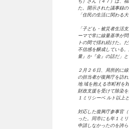
ち）さん（４７）は、福
た。開示された議事録の
「住民の生活に関わる大
「子ども・被災者生活支
ーマで常に線量基準が問
トの間で揺れ続けた。だ
不信感を醸成している。
量』か『金』の話だ」と
２月２６日、局所的に線
の担当者が復興庁を訪れ
地 域を抱える市町村を
財政支援を受けて除染を
１ミリシーベ ルト以上
対応した復興庁参事官（
った。同市にも年１ミリ
申請しなかったのを誇ら