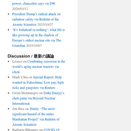
power, chancellor says via DW
2026/03/12
President Trump’s radical attack on
radiation safety via Bulletin of the
Atomic Scientists
2025/10/27
‘It’s Sellafield or nothing’: what life is
like growing up in the shadow of
Europe’s oldest nuclear site via The
Guardian
2025/10/07
Discussion / 最新の議論
Leonsz
on
Combating corrosion in the
world’s aging nuclear reactors via
c&en
Mark Ultra
on
Special Report: Help
wanted in Fukushima: Low pay, high
risks and gangsters via Reuters
Grom Montenegro
on
Duke Energy’s
shell game via Beyond Nuclear
International
Jim Rice
on
Trinity: “The most
significant hazard of the entire
Manhattan Project” via Bulletin of
Atomic Scientists
Barbarra BBonney
on
COVID-19