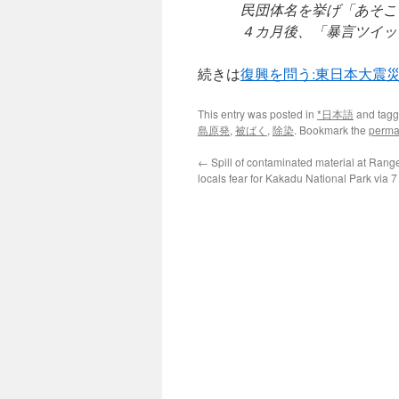
民団体名を挙げ「あそこ
４カ月後、「暴言ツイッ
続きは
復興を問う:東日本大震
This entry was posted in
*日本語
and tag
島原発
,
被ばく
,
除染
. Bookmark the
perma
←
Spill of contaminated material at Rang
locals fear for Kakadu National Park via 