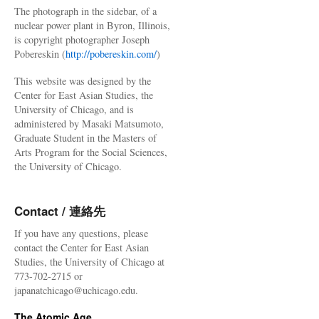
The photograph in the sidebar, of a
nuclear power plant in Byron, Illinois,
is copyright photographer Joseph
Pobereskin (
http://pobereskin.com/
)
This website was designed by the
Center for East Asian Studies, the
University of Chicago, and is
administered by Masaki Matsumoto,
Graduate Student in the Masters of
Arts Program for the Social Sciences,
the University of Chicago.
Contact / 連絡先
If you have any questions, please
contact the Center for East Asian
Studies, the University of Chicago at
773-702-2715 or
japanatchicago@uchicago.edu.
The Atomic Age