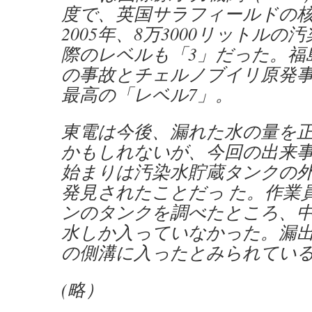
度で、英国サラフィールドの
2005年、8万3000リットル
際のレベルも「3」だった。福
の事故とチェルノブイリ原発
最高の「レベル7」。
東電は今後、漏れた水の量を
かもしれないが、今回の出来
始まりは汚染水貯蔵タンクの
発見されたことだっ た。作業員
ンのタンクを調べたところ、中
水しか入っていなかった。漏
の側溝に入ったとみられてい
(略）