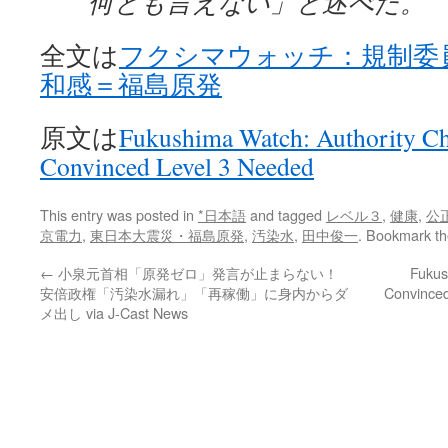
何とも言えない」と述べた。
全文は
フクシマウォッチ：規制委
和感＝福島原発
原文は
Fukushima Watch: Authority C
Convinced Level 3 Needed
This entry was posted in
*日本語
and tagged
レベル３
,
健康
,
公
京電力
,
東日本大震災・福島原発
,
汚染水
,
田中俊一
. Bookmark t
←
小泉元首相「原発ゼロ」発言が止まらない！
Fukus
安倍政権「汚染水漏れ」「再稼働」に身内からダ
Convinced
メ出し via J-Cast News