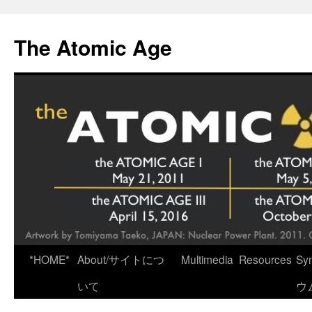
Skip
to
The Atomic Age
content
*HOME*
About/サイトにつ
Multimedia
Resources
Sy
いて
ウ