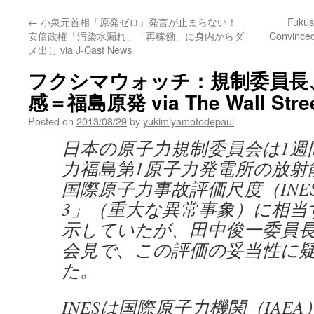
←
小泉元首相「原発ゼロ」発言が止まらない！
Fukus
安倍政権「汚染水漏れ」「再稼働」に身内からダ
Convinced
メ出し via J-Cast News
フクシマウォッチ：規制委員長
感＝福島原発 via The Wall Stree
Posted on
2013/08/29
by
yukimiyamotodepaul
日本の原子力規制委員会は1週
力福島第1原子力発電所の放射
国際原子力事故評価尺度（INE
3」（重大な異常事象）に相当
示していたが、田中俊一委員長
会見で、この評価の妥当性に
た。
INESは国際原子力機関（IAE