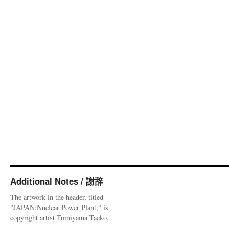
Additional Notes / 謝辞
The artwork in the header, titled
"JAPAN:Nuclear Power Plant," is
copyright artist Tomiyama Taeko.