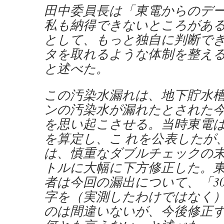
田中委員長は「東電からのデ
私も納得できないところがあ
として、もっと独自に判断で
タを取れるような体制を整え
と述べた。
この汚染水漏れは、地下貯水槽
ンの汚染水が漏れたとされた今
を思い起こさせる。当時東電
を算定し、こ れを公表したが
は、慎重なダブルチェックの
トルに大幅に下方修正した。
者は今回の漏出について、「30
字を（実測したわけではなく
のは間違いないが、今後修正