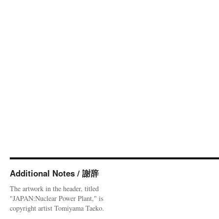
Additional Notes / 謝辞
The artwork in the header, titled
"JAPAN:Nuclear Power Plant," is
copyright artist Tomiyama Taeko.