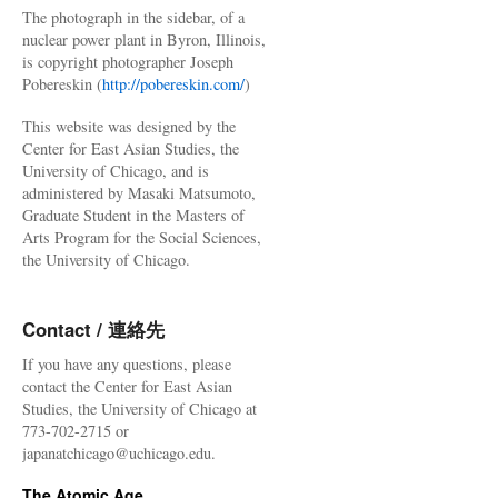
The photograph in the sidebar, of a
nuclear power plant in Byron, Illinois,
is copyright photographer Joseph
Pobereskin (
http://pobereskin.com/
)
This website was designed by the
Center for East Asian Studies, the
University of Chicago, and is
administered by Masaki Matsumoto,
Graduate Student in the Masters of
Arts Program for the Social Sciences,
the University of Chicago.
Contact / 連絡先
If you have any questions, please
contact the Center for East Asian
Studies, the University of Chicago at
773-702-2715 or
japanatchicago@uchicago.edu.
The Atomic Age