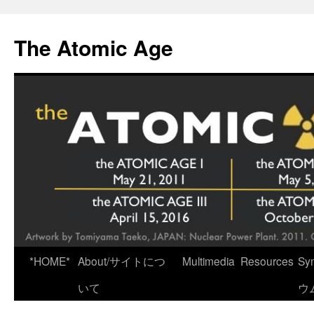
Skip
to
The Atomic Age
content
*HOME*
About/サイトにつ
Multimedia
Resources
Sy
いて
ウ