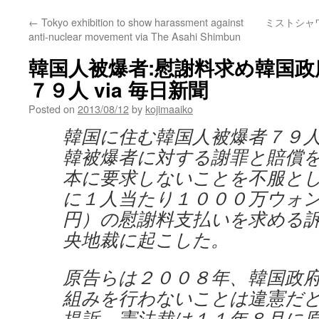
←
Tokyo exhibition to show harassment against
ミストシャ
anti-nuclear movement via The Asahi Shimbun
韓国人被爆者:慰謝料求め韓国
７９人 via 毎日新聞
Posted on
2013/08/12
by
kojimaaiko
韓国に住む韓国人被爆者７９
韓被爆者に対する謝罪と賠償
本に要求しないことを不服と
に１人当たり１０００万ウォ
円）の慰謝料支払いを求める
央地裁に起こした。
原告らは２００８年、韓国政
組みを行わないことは違憲だ
提訴。憲法裁は１１年８月に