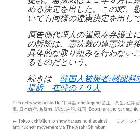
める決定を出した。この際、
いても同様の違憲決定を出し
原告側代理人の崔鳳泰弁護士
の訴訟は、憲法裁の違憲決定
具体的な取り組みを行わない
るものだという。
続きは
韓国人被爆者:慰謝料
提訴 在韓の７９人
This entry was posted in
*日本語
and tagged
公正・共生
,
在韓被
償
,
日本政府
,
被爆者
,
訴訟
,
謝罪
,
韓国
. Bookmark the
permalink
.
←
Tokyo exhibition to show harassment against
ミストシャ
anti-nuclear movement via The Asahi Shimbun