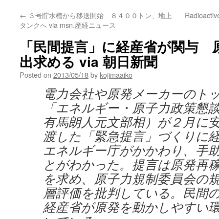
←
３号貯水槽から移送開始 ８４００トン、地上
Radioactive
タンクへ via msn.産経ニュース
「民間提言」に経産省が関与 
出求める via 朝日新聞
Posted on
2013/05/18
by
kojimaaiko
電力会社や原発メーカーのト
「エネルギー・原子力政策懇
有馬朗人元文部相）が２月に
渡した「緊急提言」づくりに
エネルギー庁がかかわり、手
とがわかった。提言は原発再
を求め、原子力規制委員会の
層評価を批判している。民間
経産省が原発を動かしやすい