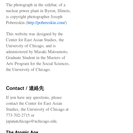
The photograph in the sidebar, of a
nuclear power plant in Byron, Illinois,
is copyright photographer Joseph
Pobereskin (
http://pobereskin.com/
)
This website was designed by the
Center for East Asian Studies, the
University of Chicago, and is
administered by Masaki Matsumoto,
Graduate Student in the Masters of
Arts Program for the Social Sciences,
the University of Chicago.
Contact / 連絡先
If you have any questions, please
contact the Center for East Asian
Studies, the University of Chicago at
773-702-2715 or
japanatchicago@uchicago.edu.
The Atomic Age