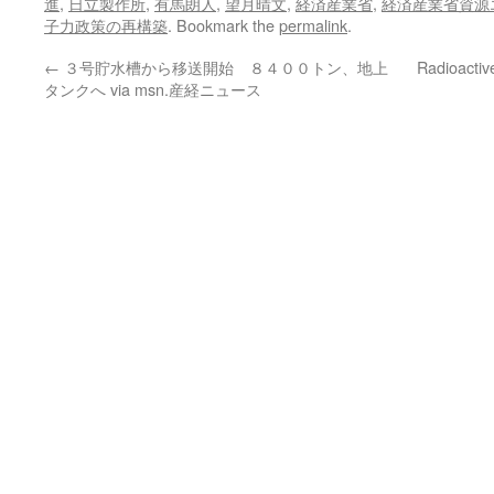
進
,
日立製作所
,
有馬朗人
,
望月晴文
,
経済産業省
,
経済産業省資源
子力政策の再構築
. Bookmark the
permalink
.
←
３号貯水槽から移送開始 ８４００トン、地上
Radioactive
タンクへ via msn.産経ニュース