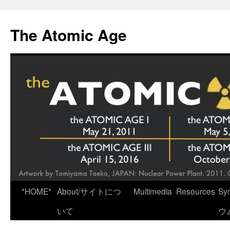
Skip
to
The Atomic Age
content
*HOME*
About/サイトにつ
Multimedia
Resources
Sy
いて
ウ