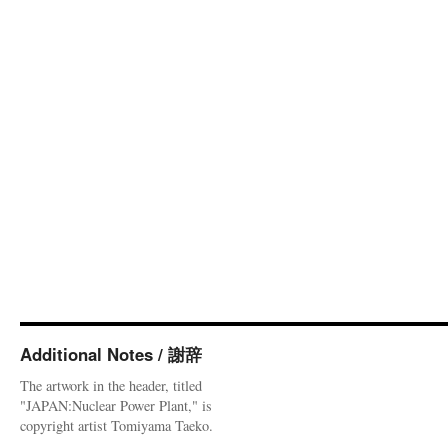
Additional Notes / 謝辞
The artwork in the header, titled
"JAPAN:Nuclear Power Plant," is
copyright artist Tomiyama Taeko.