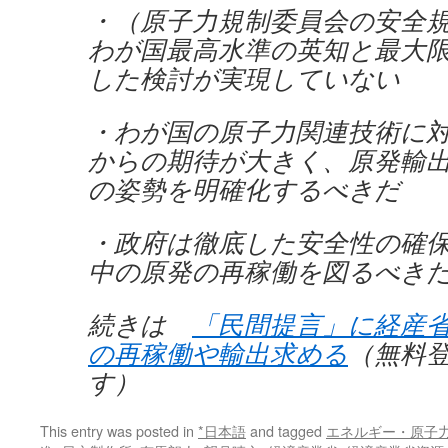
・（原子力規制委員会の安全
わが国最高水準の英知と最大
した検討が実現していない
・わが国の原子力関連技術に
からの期待が大きく、原発輸
の姿勢を明確化するべきだ
・政府は徹底した安全性の確
中の原発の再稼働を図るべき
続きは
「民間提言」に経産
の再稼働や輸出求める
（無料
す）
This entry was posted in
*日本語
and tagged
エネルギー・原子