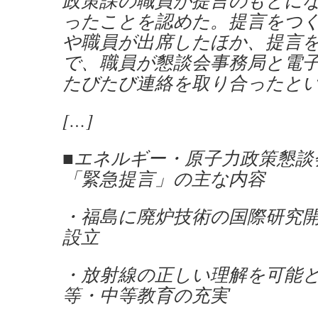
政策課の職員が提言のもとに
ったことを認めた。提言をつ
や職員が出席したほか、提言
で、職員が懇談会事務局と電
たびたび連絡を取り合ったと
[…]
■エネルギー・原子力政策懇談
「緊急提言」の主な内容
・福島に廃炉技術の国際研究
設立
・放射線の正しい理解を可能
等・中等教育の充実