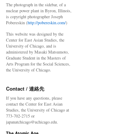
The photograph in the sidebar, of a
nuclear power plant in Byron, Illinois,
is copyright photographer Joseph
Pobereskin (
http://pobereskin.com/
)
This website was designed by the
Center for East Asian Studies, the
University of Chicago, and is
administered by Masaki Matsumoto,
Graduate Student in the Masters of
Arts Program for the Social Sciences,
the University of Chicago.
Contact / 連絡先
If you have any questions, please
contact the Center for East Asian
Studies, the University of Chicago at
773-702-2715 or
japanatchicago@uchicago.edu.
The Atomic Age