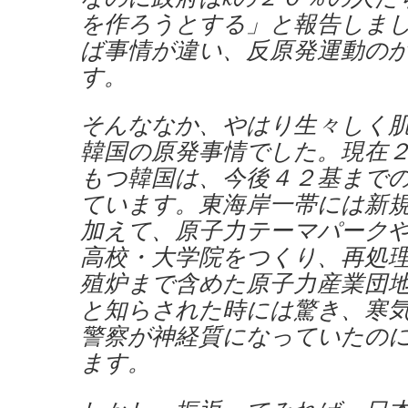
を作ろうとする」と報告しま
ば事情が違い、反原発運動の
す。
そんななか、やはり生々しく
韓国の原発事情でした。現在
もつ韓国は、今後４２基まで
ています。東海岸一帯には新
加えて、原子力テーマパーク
高校・大学院をつくり、再処
殖炉まで含めた原子力産業団
と知らされた時には驚き、寒
警察が神経質になっていたの
ます。