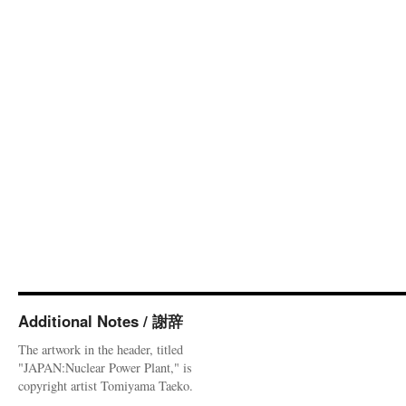
Additional Notes / 謝辞
The artwork in the header, titled
"JAPAN:Nuclear Power Plant," is
copyright artist Tomiyama Taeko.