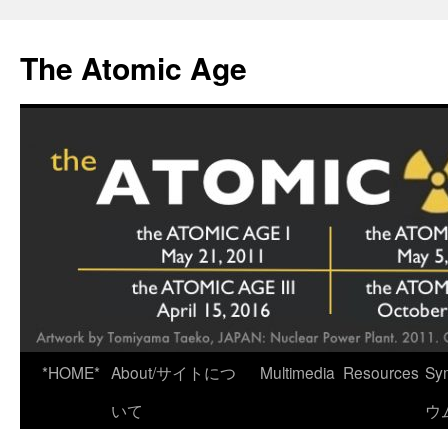
Skip
to
The Atomic Age
content
*HOME*
About/サイトにつ
Multimedia
Resources
Sy
いて
ウ