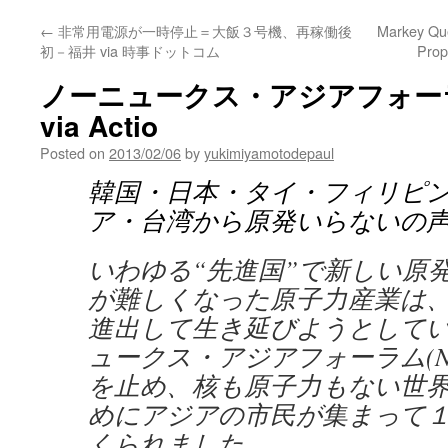
←
非常用電源が一時停止＝大飯３号機、再稼働後
Markey Que
初－福井 via 時事ドットコム
Prop
ノーニュークス・アジアフォーラム 
via Actio
Posted on
2013/02/06
by
yukimiyamotodepaul
韓国・日本・タイ・フィリピ
ア・台湾から原発いらないの
いわゆる“先進国”で新しい原
が難しくなった原子力産業は
進出して生き延びようとして
ュークス・アジアフォーラム(N
を止め、核も原子力もない世
めにアジアの市民が集まって
くられました。