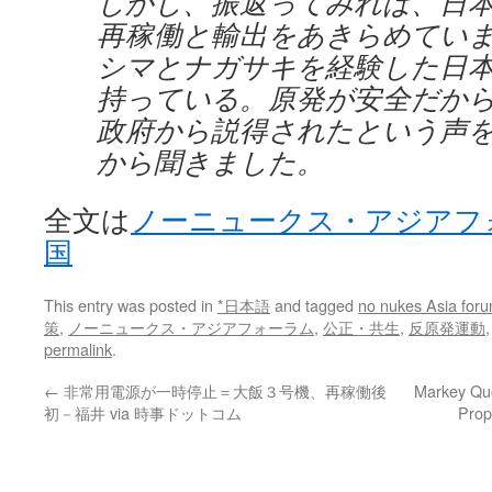
しかし、振返ってみれば、日
再稼働と輸出をあきらめてい
シマとナガサキを経験した日
持っている。原発が安全だか
政府から説得されたという声
から聞きました。
全文は
ノーニュークス・アジアフォーラ
国
This entry was posted in
*日本語
and tagged
no nukes Asia for
策
,
ノーニュークス・アジアフォーラム
,
公正・共生
,
反原発運動
permalink
.
←
非常用電源が一時停止＝大飯３号機、再稼働後
Markey Que
初－福井 via 時事ドットコム
Prop