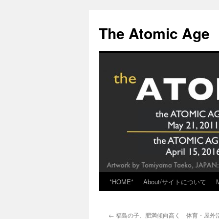
Skip
to
The Atomic Age
content
*HOME*
About/サイトについて
←
福島の子、肥満傾向高く 体育・屋外