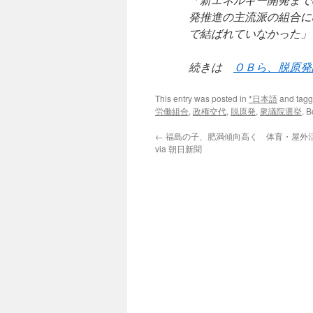
発推進の主流派の組合に
で結ばれていなかった」
続きは
ＯＢら、脱原発
This entry was posted in
*日本語
and tag
労働組合
,
政権交代
,
脱原発
,
衆議院選挙
. 
←
福島の子、肥満傾向高く 体育・屋外
via 朝日新聞