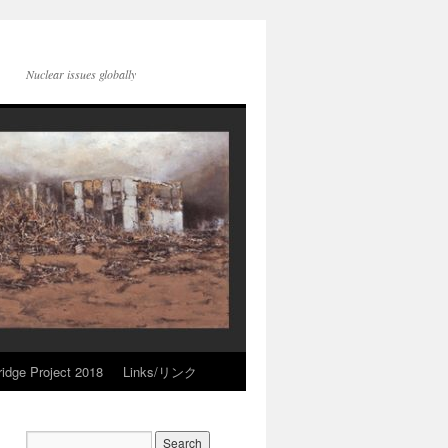
Nuclear issues globally
idge Project 2018
Links/リンク