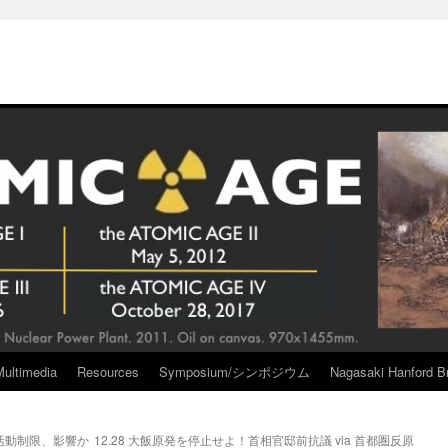
Multimedia
Resources
Symposium/シンポジウム
Nagasaki Hanford Br
活動制限、影響か
12.28 大飯原発を停止せよ！首相官邸前抗議 via 首都圏反原