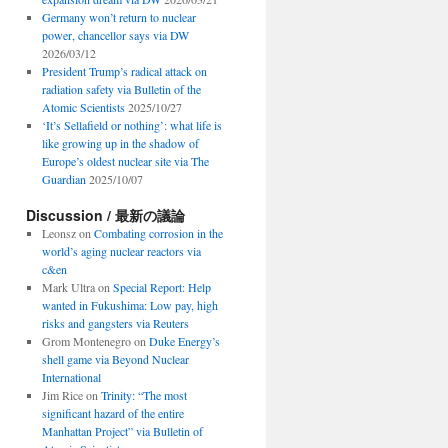
Germany won’t return to nuclear
power, chancellor says via DW
2026/03/12
President Trump’s radical attack on
radiation safety via Bulletin of the
Atomic Scientists
2025/10/27
‘It’s Sellafield or nothing’: what life is
like growing up in the shadow of
Europe’s oldest nuclear site via The
Guardian
2025/10/07
Discussion / 最新の議論
Leonsz
on
Combating corrosion in the
world’s aging nuclear reactors via
c&en
Mark Ultra
on
Special Report: Help
wanted in Fukushima: Low pay, high
risks and gangsters via Reuters
Grom Montenegro
on
Duke Energy’s
shell game via Beyond Nuclear
International
Jim Rice
on
Trinity: “The most
significant hazard of the entire
Manhattan Project” via Bulletin of