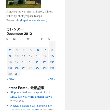
A nuclear power plant in Byron, Illinois.
Taken by photographer Joseph
Pobereskin (
http://pobereskin.com
).
カレンダー
December 2012
S
M
T
W
T
F
S
1
2
3
4
5
6
7
8
9
10
11
12
13
14
15
16
17
18
19
20
21
22
23
24
25
26
27
28
29
30
31
« Nov
Jan »
Latest Posts / 最新記事
Ship modified for transport of used
MOX fuel via World Nuclear News
2026/05/06
Nuclear’s cleanup cost threatens the
expansion dream via DW
2026/03/21