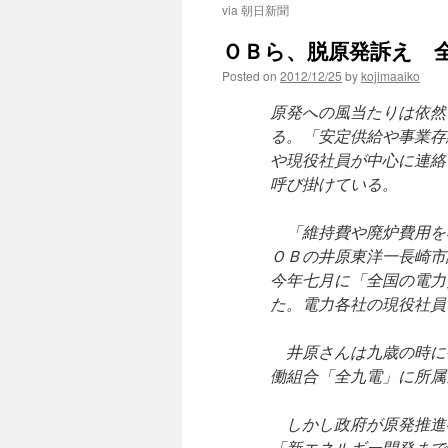
via 朝日新聞
ＯＢら、脱原発訴え 全
Posted on
2012/12/25
by
kojimaaiko
原発への風当たりは依然
る。「安定供給や事業存
や現役社員が中心に連絡
呼び掛けている。
「維持費や廃炉費用を
ＯＢの井原東洋一長崎市
今年七月に「全国の電力
た。電力各社の現役社員
井原さんは九歳の時に
働組合「全九電」に所属
しかし政府が原発推進
「新エネルギー開発まで