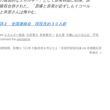
吸収合併された。「原爆と原発が必ずしもイコール
と井原さんは悔やむ。
訴え 全国連絡会 現役含め３０人超
ged
エネルギー政策
,
九州電力
,
井原東洋一
,
全九電
,
労働における公正・平等
,
Bookmark the
permalink
.
活動制限、影響か
12.28 大飯原発を停止せよ！首相官邸前抗議 via 首都圏反原
発連合
→