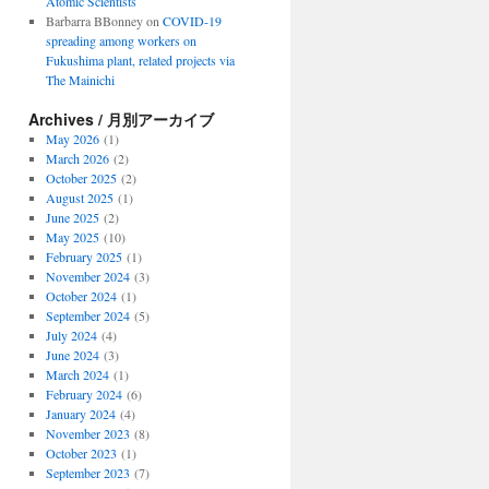
Atomic Scientists
Barbarra BBonney
on
COVID-19
spreading among workers on
Fukushima plant, related projects via
The Mainichi
Archives / 月別アーカイブ
May 2026
(1)
March 2026
(2)
October 2025
(2)
August 2025
(1)
June 2025
(2)
May 2025
(10)
February 2025
(1)
November 2024
(3)
October 2024
(1)
September 2024
(5)
July 2024
(4)
June 2024
(3)
March 2024
(1)
February 2024
(6)
January 2024
(4)
November 2023
(8)
October 2023
(1)
September 2023
(7)