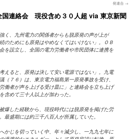
発連合
→
国連絡会 現役含め３０人超 via 東京新聞
強く、九州電力の関係者からも脱原発の声が上が
続のためにも原発はやめなくてはいけない」。ＯＢ
会を設立し、全国の電力労働者や市民団体に連携を
考えると、原発は決して安い電源ではない」。九電
議（７６）は、東京電力福島第一原発事故を受け、
労働者が声を上げる受け皿に」と連絡会を立ち上げ
を含めて三十人以上が加わった。
被爆した経験から、現役時代には脱原発を掲げた労
。最盛期には約三千八百人が所属していた。
へかじを切っていく中、年々減少し、一九九七年に
の過渡的なエネルギー」として原発容認に転換。原