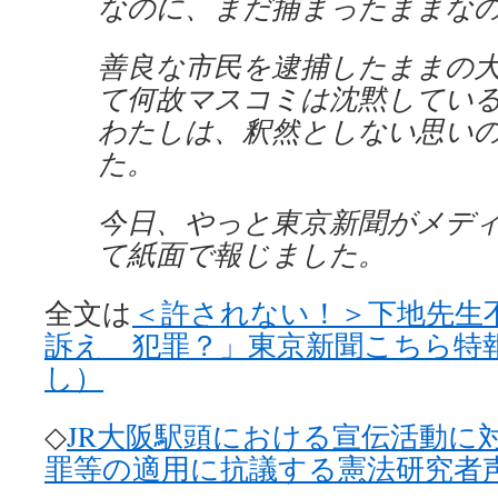
なのに、まだ捕まったままな
善良な市民を逮捕したままの
て何故マスコミは沈黙しているの
わたしは、釈然としない思い
た。
今日、やっと東京新聞がメデ
て紙面で報じました。
全文は
＜許されない！＞下地先生
訴え 犯罪？」東京新聞こちら特報部
し）
◇
JR大阪駅頭における宣伝活動に
罪等の適用に抗議する憲法研究者