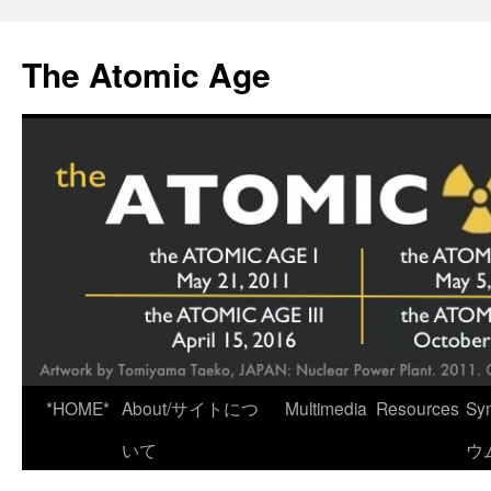
Skip
to
The Atomic Age
content
*HOME*
About/サイトにつ
Multimedia
Resources
Sy
いて
ウ