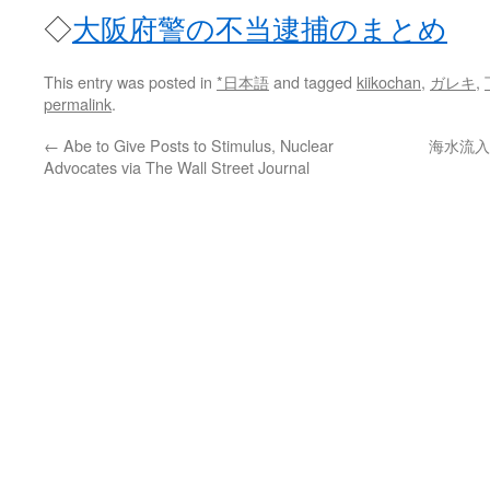
◇
大阪府警の不当逮捕のまとめ
This entry was posted in
*日本語
and tagged
kiikochan
,
ガレキ
,
permalink
.
←
Abe to Give Posts to Stimulus, Nuclear
海水流入
Advocates via The Wall Street Journal