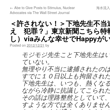
←
Abe to Give Posts to Stimulus, Nuclear
海水流入
Advocates via The Wall Street Journal
＜許されない！＞下地先生不当
え 犯罪？」東京新聞こちら特報部
し）viaみんな幸せでHappyが
Posted on
2012/12/21
by
モジモジ先生こと下地先生は
ていない。
無理やり不当に逮捕されたの
すでに１０日以上も拘留され
下地先生は、いつも、熱くな
ながら冷静に抗議してこられ
その話は理路整然としていて
すような方では全くありませ