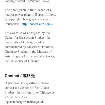
copyright artist Tomiyama Taeko.
The photograph in the sidebar, of a
nuclear power plant in Byron, Illinois,
is copyright photographer Joseph
Pobereskin (
http://pobereskin.com/
)
This website was designed by the
Center for East Asian Studies, the
University of Chicago, and is
administered by Masaki Matsumoto,
Graduate Student in the Masters of
Arts Program for the Social Sciences,
the University of Chicago.
Contact / 連絡先
If you have any questions, please
contact the Center for East Asian
Studies, the University of Chicago at
773-702-2715 or
japanatchicago@uchicago.edu.