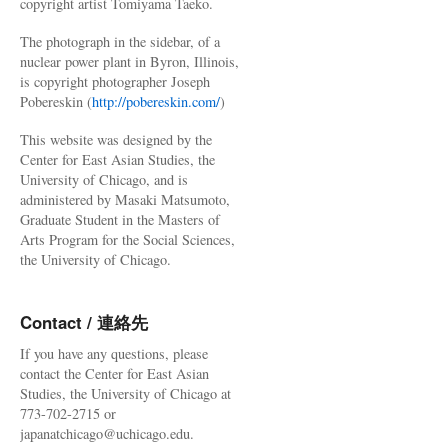
copyright artist Tomiyama Taeko.
The photograph in the sidebar, of a
nuclear power plant in Byron, Illinois,
is copyright photographer Joseph
Pobereskin (
http://pobereskin.com/
)
This website was designed by the
Center for East Asian Studies, the
University of Chicago, and is
administered by Masaki Matsumoto,
Graduate Student in the Masters of
Arts Program for the Social Sciences,
the University of Chicago.
Contact / 連絡先
If you have any questions, please
contact the Center for East Asian
Studies, the University of Chicago at
773-702-2715 or
japanatchicago@uchicago.edu.