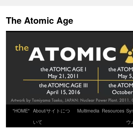
Skip
to
The Atomic Age
content
*HOME*
About/サイトにつ
Multimedia
Resources
Sy
いて
ウ