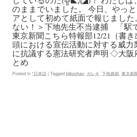
しているのだ(╬◣д◢)！ わたし
のままでいました。 今日、やっ
アとして初めて紙面で報じました
ない！＞下地先生不当逮捕 「駅
東京新聞こちら特報部12/21（書き
頭における宣伝活動に対する威力
に抗議する憲法研究者声明 ◇大阪
とめ
Posted in
*日本語
|
Tagged
kiikochan
,
ガレキ
,
下地真樹
,
東京新