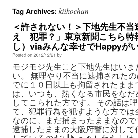
kiikochan
Tag Archives:
＜許されない！＞下地先生不当
え 犯罪？」東京新聞こちら特報部
し）viaみんな幸せでHappyが
Posted on
2012/12/21
by
モジモジ先生こと下地先生はいま
い。 無理やり不当に逮捕されたの
でに１０日以上も拘留されたまま
は、いつも、熱くなる市民をなだ
してこられた方です。 その話は
て、犯罪行為を犯すような方では
なのに、まだ捕まったままなので
逮捕したままの大阪府警に対して