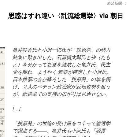
経済新聞
→
 思惑はすれ違い〈乱流総選挙〉via 朝日
亀井静香氏と小沢一郎氏が「脱原発」の勢力
結集に動き出した。石原慎太郎氏と袂（たも
と）を分かって新党を結成した亀井氏、民主
党を離れ、ようやく 無罪が確定した小沢氏。
日本維新の会が降ろした「脱原発」の旗を掲
げ、２人のベテラン政治家が反転攻勢を狙う
が、総選挙での支持の広がりは見通せない。
[…]
「脱原発」の世論の受け皿をつくって総選挙
で躍進する――。亀井氏も小沢氏も「脱原