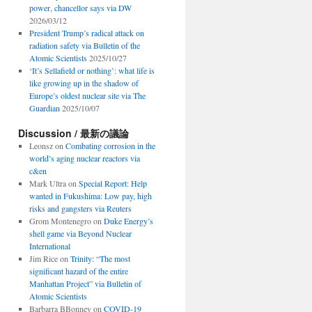
power, chancellor says via DW
2026/03/12
President Trump’s radical attack on
radiation safety via Bulletin of the
Atomic Scientists
2025/10/27
‘It’s Sellafield or nothing’: what life is
like growing up in the shadow of
Europe’s oldest nuclear site via The
Guardian
2025/10/07
Discussion / 最新の議論
Leonsz
on
Combating corrosion in the
world’s aging nuclear reactors via
c&en
Mark Ultra
on
Special Report: Help
wanted in Fukushima: Low pay, high
risks and gangsters via Reuters
Grom Montenegro
on
Duke Energy’s
shell game via Beyond Nuclear
International
Jim Rice
on
Trinity: “The most
significant hazard of the entire
Manhattan Project” via Bulletin of
Atomic Scientists
Barbarra BBonney
on
COVID-19