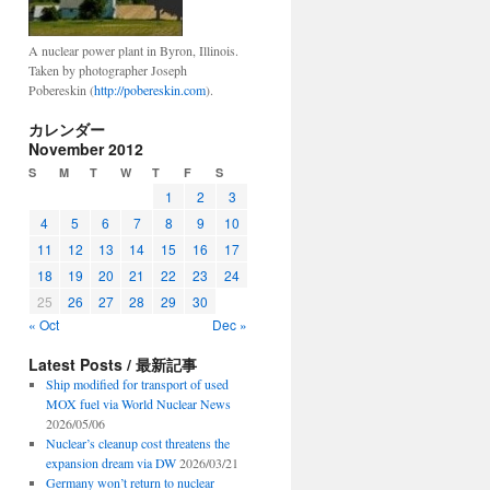
A nuclear power plant in Byron, Illinois.
Taken by photographer Joseph
Pobereskin (
http://pobereskin.com
).
カレンダー
November 2012
S
M
T
W
T
F
S
1
2
3
4
5
6
7
8
9
10
11
12
13
14
15
16
17
18
19
20
21
22
23
24
25
26
27
28
29
30
« Oct
Dec »
Latest Posts / 最新記事
Ship modified for transport of used
MOX fuel via World Nuclear News
2026/05/06
Nuclear’s cleanup cost threatens the
expansion dream via DW
2026/03/21
Germany won’t return to nuclear