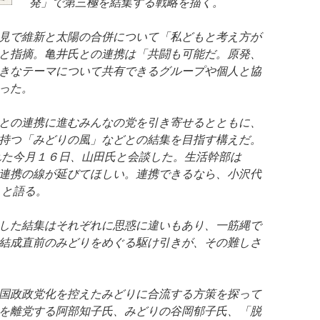
発」で第三極を結集する戦略を描く。
見で維新と太陽の合併について「私どもと考え方が
と指摘。亀井氏との連携は「共闘も可能だ。原発、
きなテーマについて共有できるグループや個人と協
った。
との連携に進むみんなの党を引き寄せるとともに、
持つ「みどりの風」などとの結集を目指す構えだ。
れた今月１６日、山田氏と会談した。生活幹部は
連携の線が延びてほしい。連携できるなら、小沢代
」と語る。
した結集はそれぞれに思惑に違いもあり、一筋縄で
結成直前のみどりをめぐる駆け引きが、その難しさ
国政政党化を控えたみどりに合流する方策を探って
を離党する阿部知子氏、みどりの谷岡郁子氏、「脱