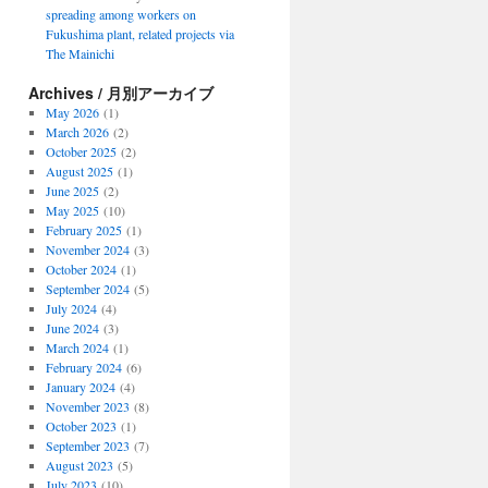
spreading among workers on
Fukushima plant, related projects via
The Mainichi
Archives / 月別アーカイブ
May 2026
(1)
March 2026
(2)
October 2025
(2)
August 2025
(1)
June 2025
(2)
May 2025
(10)
February 2025
(1)
November 2024
(3)
October 2024
(1)
September 2024
(5)
July 2024
(4)
June 2024
(3)
March 2024
(1)
February 2024
(6)
January 2024
(4)
November 2023
(8)
October 2023
(1)
September 2023
(7)
August 2023
(5)
July 2023
(10)