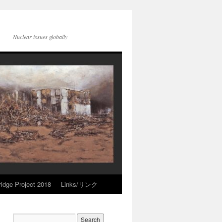
Nuclear issues globally
idge Project 2018
Links/リンク