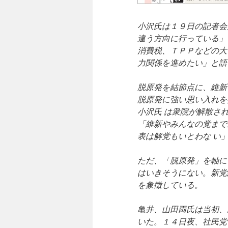
小沢氏は１９日の記者会
違う方向に行っている」
消費税、ＴＰＰなどの大
力関係を進めたい」と語
脱原発を結節点に、維新
脱原発に強い思い入れを
小沢氏 は衆院が解散さ
「維新やみんなの党まで
表は解党もいとわな い
ただ、「脱原発」を軸に
はいきそうにない。新党
を象徴している。
亀井、山田両氏は当初、
いた。１４日夜、社民党