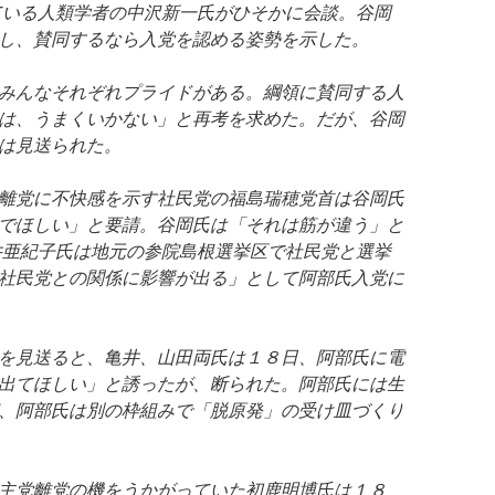
ている人類学者の中沢新一氏がひそかに会談。谷岡
し、賛同するなら入党を認める姿勢を示した。
みんなそれぞれプライドがある。綱領に賛同する人
は、うまくいかない」と再考を求めた。だが、谷岡
は見送られた。
離党に不快感を示す社民党の福島瑞穂党首は谷岡氏
でほしい」と要請。谷岡氏は「それは筋が違う」と
井亜紀子氏は地元の参院島根選挙区で社民党と選挙
社民党との関係に影響が出る」として阿部氏入党に
を見送ると、亀井、山田両氏は１８日、阿部氏に電
出てほしい」と誘ったが、断られた。阿部氏には生
、阿部氏は別の枠組みで「脱原発」の受け皿づくり
主党離党の機をうかがっていた初鹿明博氏は１８