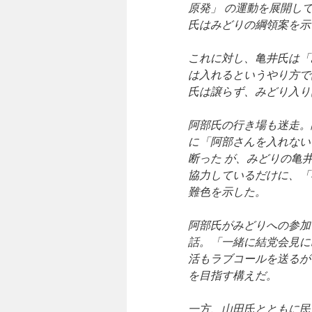
原発」 の運動を展開し
氏はみどりの綱領案を示
これに対し、亀井氏は「
は入れるというやり方で
氏は譲らず、みどり入り
阿部氏の行き場も迷走。
に「阿部さんを入れない
断った が、みどりの亀
協力しているだけに、「
難色を示した。
阿部氏がみどりへの参加
話。「一緒に結党会見に
活もラブコールを送るが
を目指す構えだ。
一方、山田氏とともに民