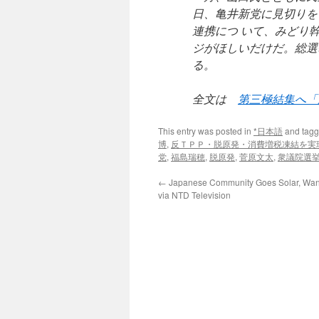
日、亀井新党に見切りを
連携につ いて、みどり
ジがほしいだけだ。総選
る。
全文は
第三極結集へ「
This entry was posted in
*日本語
and tag
博
,
反ＴＰＰ・脱原発・消費増税凍結を実
党
,
福島瑞穂
,
脱原発
,
菅原文太
,
衆議院選
←
Japanese Community Goes Solar, Wa
via NTD Television