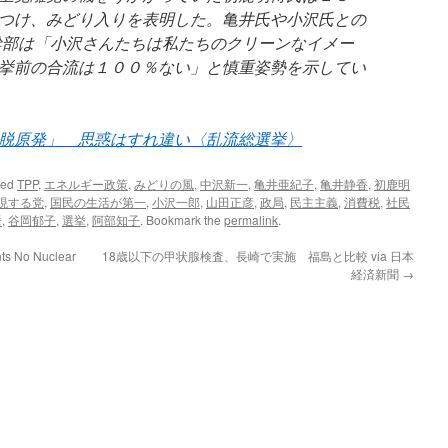
つけ、みどり入りを表明した。亀井氏や小沢氏との
幹部は「小沢さんたちは私たちのクリーンなイメー
挙前の合流は１００％ない」と慎重姿勢を示してい
脱原発」 思惑はすれ違い〈乱流総選挙〉
ged
TPP
,
エネルギー政策
,
みどりの風
,
中沢新一
,
亀井亜紀子
,
亀井静香
,
初鹿明
現する党
,
国民の生活が第一
,
小沢一郎
,
山田正彦
,
政局
,
民主主義
,
消費税
,
社民
挙
,
谷岡郁子
,
選挙
,
阿部知子
. Bookmark the
permalink
.
nts No Nuclear
18歳以下の甲状腺検査、長崎で実施 福島と比較 via 日本
経済新聞
→