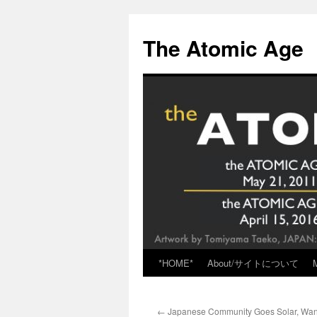
Skip
to
The Atomic Age
content
*HOME*
About/サイトについて
←
Japanese Community Goes Solar, Wa