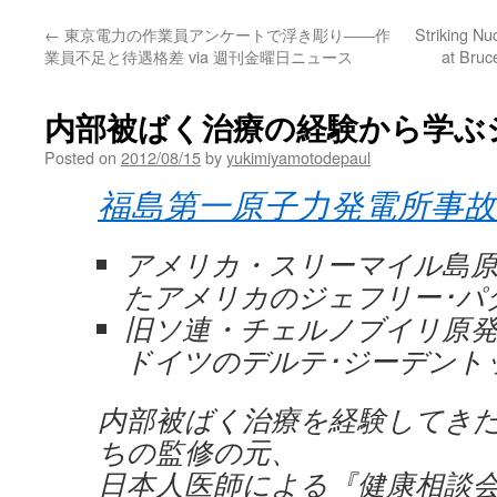
←
東京電力の作業員アンケートで浮き彫り――作
Striking Nu
業員不足と待遇格差 via 週刊金曜日ニュース
at Bruc
内部被ばく治療の経験から学ぶ
Posted on
2012/08/15
by
yukimiyamotodepaul
福島第一原子力発電所事故
アメリカ・スリーマイル島
たアメリカのジェフリー･パ
旧ソ連・チェルノブイリ原
ドイツのデルテ･ジーデント
内部被ばく治療を経験してき
ちの監修の元、
日本人医師による『健康相談