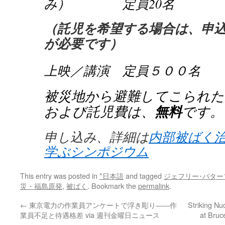
み） 定員20名
（託児を希望する場合は、申
が必要です）
上映／講演 定員５００名
被災地から避難してこられた
および託児費は、
無料
です。
申し込み、詳細は
内部被ばく
学ぶシンポジウム
This entry was posted in
*日本語
and tagged
ジェフリー･パター
災・福島原発
,
被ばく
. Bookmark the
permalink
.
←
東京電力の作業員アンケートで浮き彫り――作
Striking Nu
業員不足と待遇格差 via 週刊金曜日ニュース
at Bruc