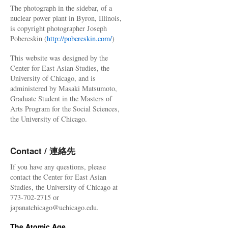
The photograph in the sidebar, of a
nuclear power plant in Byron, Illinois,
is copyright photographer Joseph
Pobereskin (
http://pobereskin.com/
)
This website was designed by the
Center for East Asian Studies, the
University of Chicago, and is
administered by Masaki Matsumoto,
Graduate Student in the Masters of
Arts Program for the Social Sciences,
the University of Chicago.
Contact / 連絡先
If you have any questions, please
contact the Center for East Asian
Studies, the University of Chicago at
773-702-2715 or
japanatchicago@uchicago.edu.
The Atomic Age