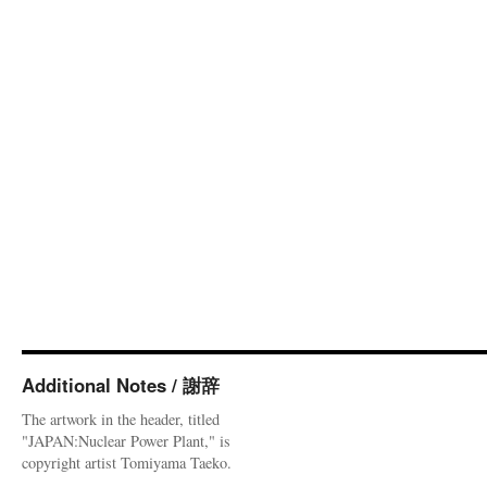
Additional Notes / 謝辞
The artwork in the header, titled
"JAPAN:Nuclear Power Plant," is
copyright artist Tomiyama Taeko.