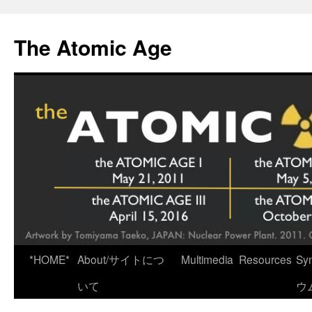
Skip
to
The Atomic Age
content
*HOME*
About/サイトにつ
Multimedia
Resources
Sy
いて
ウ