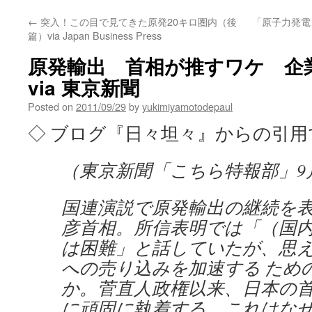
←
突入！この目で見てきた原発20キロ圏内（後
「原子力発電
篇）via Japan Business Press
原発輸出 首相が推すワケ 企
via 東京新聞
Posted on
2011/09/29
by
yukimiyamotodepaul
◇ ブログ『日々坦々』からの引用
（東京新聞「こちら特報部」9月
国連演説で原発輸出の継続を
彦首相。所信表明では「（国
は困難」と話していたが、思
への売り込みを加速する ため
か。菅直人政権以来、日本の
に頑固に執着する。これはな