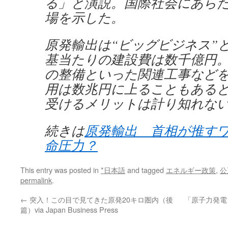
る」と演説。国際社会にあら
場を示した。
原発輸出は“ビッグビジネス”
基当たりの建設費は数千億円
の整備といった関連工事など
用は数兆円に上ることもある
受けるメリットは計り知れな
続きは
原発輸出 首相が推す
命圧力？
This entry was posted in
*日本語
and tagged
エネルギー政策
,
公
permalink
.
←
突入！この目で見てきた原発20キロ圏内（後
「原子力発電
篇）via Japan Business Press