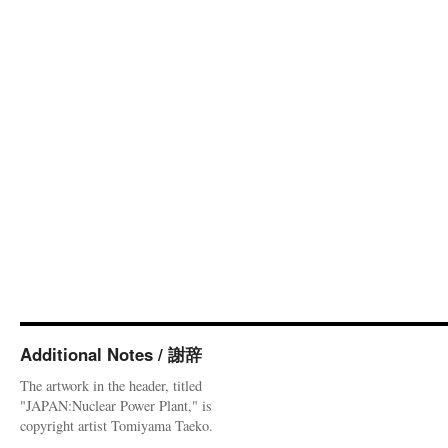
Additional Notes / 謝辞
The artwork in the header, titled
"JAPAN:Nuclear Power Plant," is
copyright artist Tomiyama Taeko.