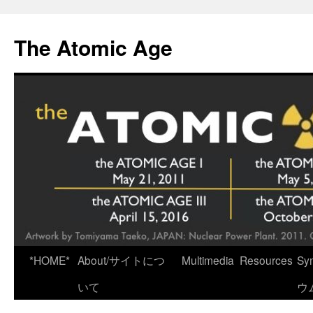
Skip
to
The Atomic Age
content
*HOME*
About/サイトにつ
Multimedia
Resources
Sy
いて
ウ