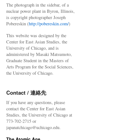
The photograph in the sidebar, of a
nuclear power plant in Byron, Illinois,
is copyright photographer Joseph
Pobereskin (
http://pobereskin.com/
)
This website was designed by the
Center for East Asian Studies, the
University of Chicago, and is
administered by Masaki Matsumoto,
Graduate Student in the Masters of
Arts Program for the Social Sciences,
the University of Chicago.
Contact / 連絡先
If you have any questions, please
contact the Center for East Asian
Studies, the University of Chicago at
773-702-2715 or
japanatchicago@uchicago.edu.
The Atomic Age