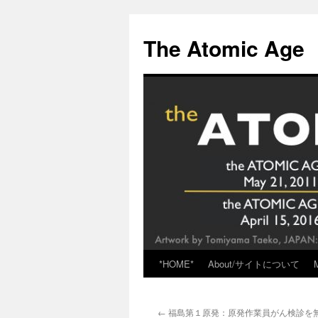
Skip
to
The Atomic Age
content
*HOME*
About/サイトについて
←
福島第１原発：原発作業員がん検診を