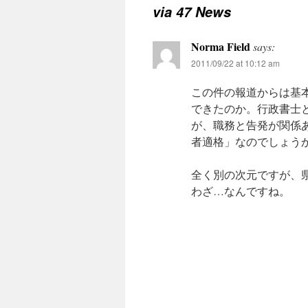
via 47 News
Norma Field
says:
2011/09/22 at 10:12 am
この件の報道からは基
できたのか。行政書士
が、職務と告発が関係
者適格」なのでしょう
全く別の次元ですが、
わざ…なんですね。