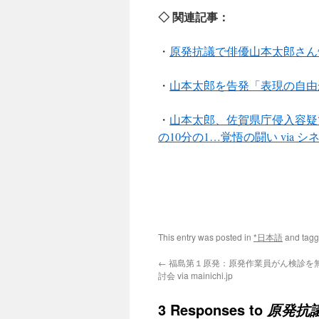
◇ 関連記事：
・
原発抗議で俳優山本太郎さん
・
山本太郎を告発「表現の自由から著
・
山本太郎、佐賀県庁侵入容疑
の10分の1…覚悟の闘い via 
This entry was posted in
*日本語
and tag
←
福島第１原発：原発作業員がん検診を
討会 via mainichi.jp
3 Responses to
原発抗