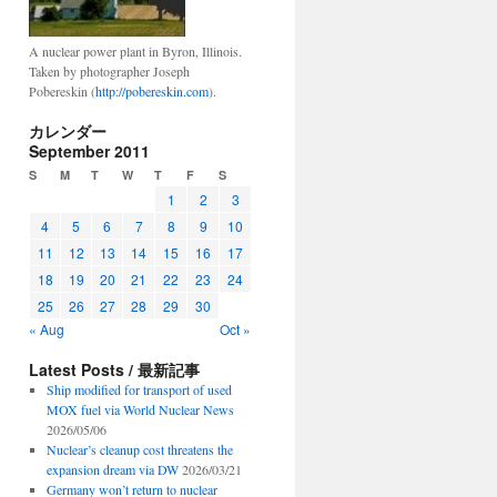
A nuclear power plant in Byron, Illinois.
Taken by photographer Joseph
Pobereskin (
http://pobereskin.com
).
カレンダー
September 2011
S
M
T
W
T
F
S
1
2
3
4
5
6
7
8
9
10
11
12
13
14
15
16
17
18
19
20
21
22
23
24
25
26
27
28
29
30
« Aug
Oct »
Latest Posts / 最新記事
Ship modified for transport of used
MOX fuel via World Nuclear News
2026/05/06
Nuclear’s cleanup cost threatens the
expansion dream via DW
2026/03/21
Germany won’t return to nuclear