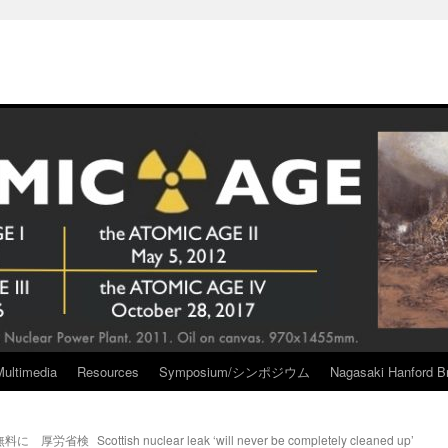
Multimedia
Resources
Symposium/シンポジウム
Nagasaki Hanford Br
無料に 厚労省検
Scottish nuclear leak ‘will never be completely cleaned up’