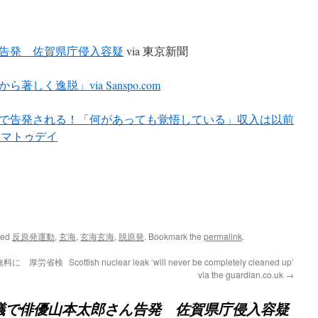
告発 佐賀県庁侵入容疑
via 東京新聞
しく逸脱」via Sanspo.com
で告発される！「何があっても覚悟している」収入は以前
シネマトゥデイ
ged
反原発運動
,
玄海
,
玄海玄海
,
脱原発
. Bookmark the
permalink
.
無料に 厚労省検
Scottish nuclear leak ‘will never be completely cleaned up’
via the guardian.co.uk
→
議で俳優山本太郎さん告発 佐賀県庁侵入容疑