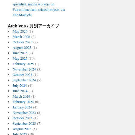
spreading among workers on
Fukushima plant, related projects via
The Mainichi
Archives / 月別アーカイブ
May 2026
(1)
March 2026
(2)
October 2025
(2)
August 2025
(1)
June 2025
(2)
May 2025
(10)
February 2025
(1)
November 2024
(3)
October 2024
(1)
September 2024
(5)
July 2024
(4)
June 2024
(3)
March 2024
(1)
February 2024
(6)
January 2024
(4)
November 2023
(8)
October 2023
(1)
September 2023
(7)
August 2023
(5)
July 2023
(10)