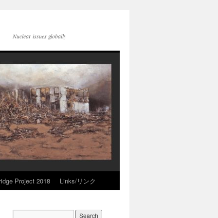
Nuclear issues globally
idge Project 2018
Links/リンク