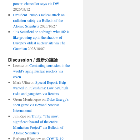
power, chancellor says via DW
2026/03/12
President Trump’s radical attack on
radiation safety via Bulletin of the
Atomic Scientists
2025/10/27
‘It’s Sellafield or nothing’: what life is
like growing up in the shadow of
Europe’s oldest nuclear site via The
Guardian
2025/10/07
Discussion / 最新の議論
Leonsz
on
Combating corrosion in the
world’s aging nuclear reactors via
c&en
Mark Ultra
on
Special Report: Help
wanted in Fukushima: Low pay, high
risks and gangsters via Reuters
Grom Montenegro
on
Duke Energy’s
shell game via Beyond Nuclear
International
Jim Rice
on
Trinity: “The most
significant hazard of the entire
Manhattan Project” via Bulletin of
Atomic Scientists
Barbarra BBonney
on
COVID-19