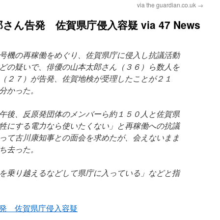
via the guardian.co.uk
→
ん告発 佐賀県庁侵入容疑 via 47 News
号機の再稼働をめぐり、佐賀県庁に侵入し抗議活動
どの疑いで、俳優の山本太郎さん（３６）ら数人を
（２７）が告発、佐賀地検が受理したことが２１
分かった。
午後、反原発団体のメンバーら約１５０人と佐賀県
牲にする電力なら使いたくない」と再稼働への抗議
って古川康知事との面会を求めたが、会えないまま
ち去った。
を乗り越えるなどして県庁に入っている」などと指
発 佐賀県庁侵入容疑