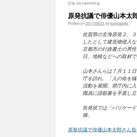
討会 via mainichi.jp
原発抗議で俳優山本太郎さ
Posted on
2011/09/21
by
kojimaaiko
佐賀県の玄海原発２、３
したとして建造物侵入な
京都市の行政書士の男性
日、地検などへの取材で
山本さんらは７月１１日
庁を訪れ、「人の命を犠
活動を展開。県庁内に入
職員に請願書を手渡し立
告発状では「バリケード
摘。
原発抗議で俳優山本太郎さん告