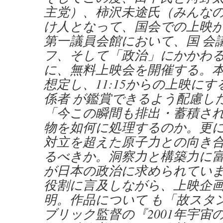
主党）、柿沢未途氏（みんな
け人となって、国会での上映
第一議員会館において、国 会
フ、そして「政治」にかかわ
に、無料上映会を開催する。
想定し、11:15からの上映に
係者 が鑑賞できるよう配慮し
「今この瞬間も排出・蓄積さ
物を如何に処理するのか。更
対立を超えた原子力との向き合
るべきか。洞察力と構築力に
が日本の政治に求められてい
役割に言及しながら、上映企
明。作品について も「故スタ
ブリック監督の『2001年宇宙