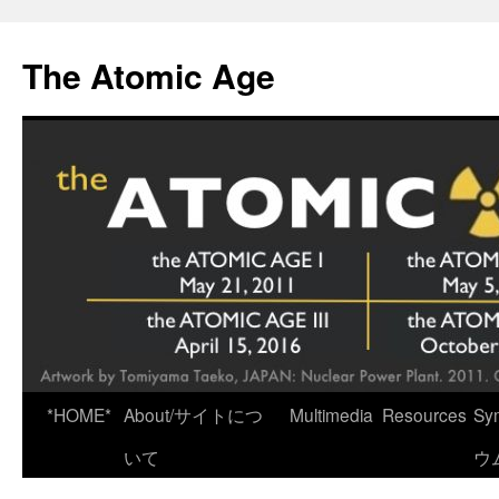
Skip
to
The Atomic Age
content
*HOME*
About/サイトにつ
Multimedia
Resources
Sy
いて
ウ