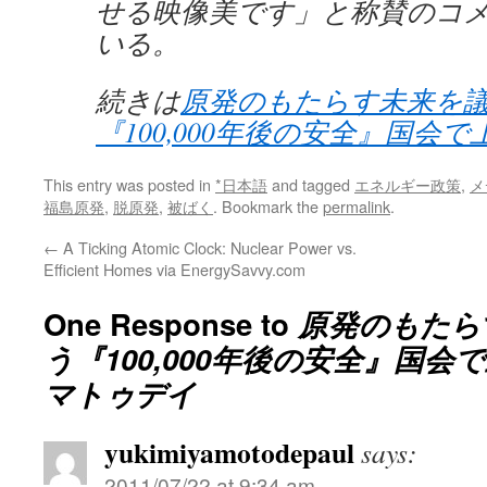
せる映像美です」と称賛のコ
いる。
続きは
原発のもたらす未来を
『100,000年後の安全』国会
This entry was posted in
*日本語
and tagged
エネルギー政策
,
メ
福島原発
,
脱原発
,
被ばく
. Bookmark the
permalink
.
←
A Ticking Atomic Clock: Nuclear Power vs.
Efficient Homes via EnergySavvy.com
One Response to
原発のもたら
う『100,000年後の安全』国会で
マトゥデイ
yukimiyamotodepaul
says:
2011/07/22 at 9:34 am