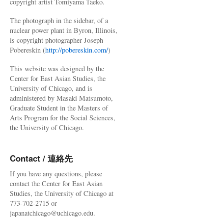
copyright artist Tomiyama Taeko.
The photograph in the sidebar, of a
nuclear power plant in Byron, Illinois,
is copyright photographer Joseph
Pobereskin (
http://pobereskin.com/
)
This website was designed by the
Center for East Asian Studies, the
University of Chicago, and is
administered by Masaki Matsumoto,
Graduate Student in the Masters of
Arts Program for the Social Sciences,
the University of Chicago.
Contact / 連絡先
If you have any questions, please
contact the Center for East Asian
Studies, the University of Chicago at
773-702-2715 or
japanatchicago@uchicago.edu.