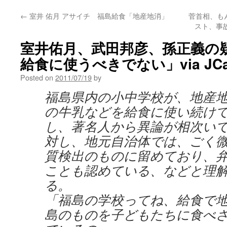
←
室井 佑月 アサイチ 福島給食「地産地消」
菅首相、も
スト、事故
室井佑月、武田邦彦、孫正義の
給食に使うべきでない」via JC
Posted on
2011/07/19
by
福島県内の小中学校が、地産
の牛乳などを給食に使い続け
し、著名人から異論が相次い
対し、地元自治体では、ごく
質検出のものに留めており、
ことも認めている、などと理
る。
「福島の学校ってね、給食で
島のものを子どもたちに食べ