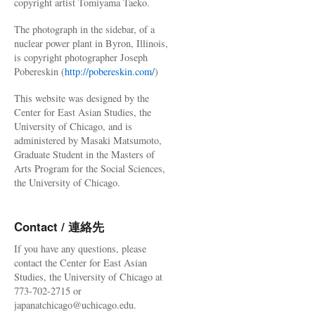
copyright artist Tomiyama Taeko.
The photograph in the sidebar, of a
nuclear power plant in Byron, Illinois,
is copyright photographer Joseph
Pobereskin (
http://pobereskin.com/
)
This website was designed by the
Center for East Asian Studies, the
University of Chicago, and is
administered by Masaki Matsumoto,
Graduate Student in the Masters of
Arts Program for the Social Sciences,
the University of Chicago.
Contact / 連絡先
If you have any questions, please
contact the Center for East Asian
Studies, the University of Chicago at
773-702-2715 or
japanatchicago@uchicago.edu.