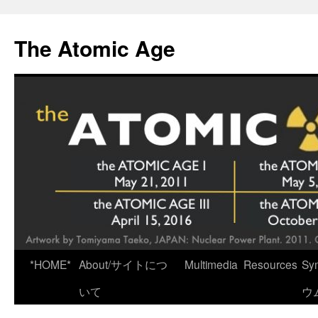
Skip
to
The Atomic Age
content
*HOME*
About/サイトにつ
Multimedia
Resources
Sy
いて
ウ