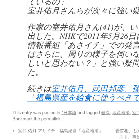
ているの」
室井佑月さんらが次々に強い
作家の室井佑月さん(41)が、
出した。NHKで2011年5月2
情報番組「あさイチ」での発
はさらに、周りの様子を伺い
しいと思わない？」と強い疑
た。
続きは
室井佑月、武田邦彦、
「福島県産を給食に使うべき
This entry was posted in
*日本語
and tagged
健康
,
地産地消
,
室
Bookmark the
permalink
.
←
室井 佑月 アサイチ 福島給食「地産地消」
菅首相、も
スト、事故