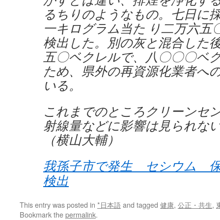
るちりのようなもの。七日に
一キログラム当た り二万六五
検出した。別の灰と混合した
五〇ベクレルで、八〇〇〇ベ
ため、県外の再資源化業者へ
いる。
これまでのところクリーンセ
射線量などに影響は見られな
（横山大輔）
我孫子市で発生 セシウム 
検出
This entry was posted in
*日本語
and tagged
健康
,
公正・共生
,
Bookmark the
permalink
.