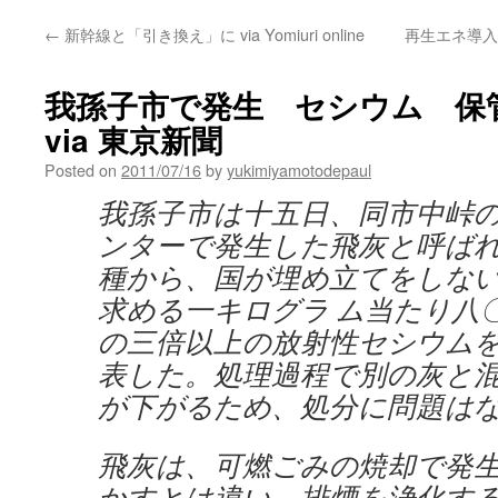
←
新幹線と「引き換え」に via Yomiuri online
再生エネ導入
我孫子市で発生 セシウム 保
via 東京新聞
Posted on
2011/07/16
by
yukimiyamotodepaul
我孫子市は十五日、同市中峠
ンターで発生した飛灰と呼ば
種から、国が埋め立てをしな
求める一キログラ ム当たり八
の三倍以上の放射性セシウム
表した。処理過程で別の灰と
が下がるため、処分に問題は
飛灰は、可燃ごみの焼却で発
かすとは違い、排煙を浄化す