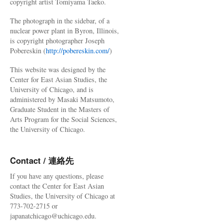
copyright artist Tomiyama Taeko.
The photograph in the sidebar, of a
nuclear power plant in Byron, Illinois,
is copyright photographer Joseph
Pobereskin (
http://pobereskin.com/
)
This website was designed by the
Center for East Asian Studies, the
University of Chicago, and is
administered by Masaki Matsumoto,
Graduate Student in the Masters of
Arts Program for the Social Sciences,
the University of Chicago.
Contact / 連絡先
If you have any questions, please
contact the Center for East Asian
Studies, the University of Chicago at
773-702-2715 or
japanatchicago@uchicago.edu.