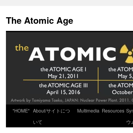
Skip
to
The Atomic Age
content
*HOME*
About/サイトにつ
Multimedia
Resources
Sy
いて
ウ