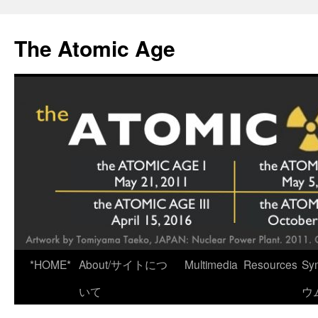
Skip
to
The Atomic Age
content
*HOME*
About/サイトにつ
Multimedia
Resources
Sy
いて
ウ