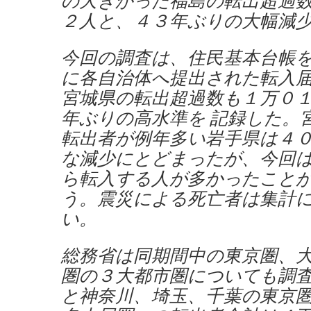
の大きかった福島の転出超過
２人と、４３年ぶりの大幅減
今回の調査は、住民基本台帳
に各自治体へ提出された転入
宮城県の転出超過数も１万０
年ぶりの高水準を 記録した。
転出者が例年多い岩手県は４
な減少にとどまったが、今回
ら転入する人が多かったこと
う。震災による死亡者は集計
い。
総務省は同期間中の東京圏、
圏の３大都市圏についても調
と神奈川、埼玉、千葉の東京