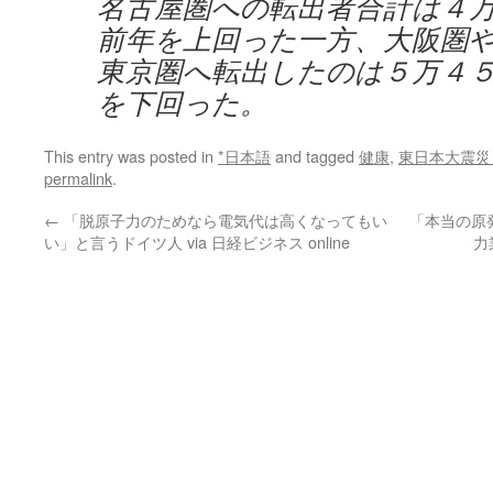
名古屋圏への転出者合計は４
前年を上回った一方、大阪圏
東京圏へ転出したのは５万４
を下回った。
This entry was posted in
*日本語
and tagged
健康
,
東日本大震災
permalink
.
←
「脱原子力のためなら電気代は高くなってもい
「本当の原
い」と言うドイツ人 via 日経ビジネス online
力