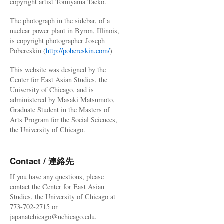
copyright artist Tomiyama Taeko.
The photograph in the sidebar, of a
nuclear power plant in Byron, Illinois,
is copyright photographer Joseph
Pobereskin (
http://pobereskin.com/
)
This website was designed by the
Center for East Asian Studies, the
University of Chicago, and is
administered by Masaki Matsumoto,
Graduate Student in the Masters of
Arts Program for the Social Sciences,
the University of Chicago.
Contact / 連絡先
If you have any questions, please
contact the Center for East Asian
Studies, the University of Chicago at
773-702-2715 or
japanatchicago@uchicago.edu.