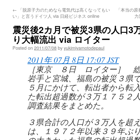
←
「脱原子力のためなら電気代は高くなってもい
「本当の原
い」と言うドイツ人 via 日経ビジネス online
力
震災後2カ月で被災3県の人口3
り大幅流出 via ロイター
Posted on
2011/07/08
by
yukimiyamotodepaul
2011年 07月 8日 17:07 JST
［東京 ８日 ロイター］ 
岩手と宮城、福島の被災３県
５月にかけて、転出者から転
た転出超過数が３万１７５２
調査結果をまとめた。
３県合計の人口が３万人を超
は、１９７２年以来３９年ぶ