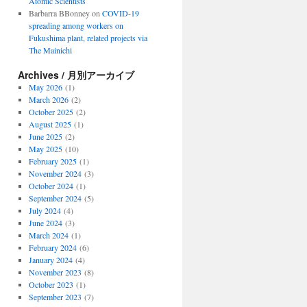
Atomic Scientists
Barbarra BBonney
on
COVID-19
spreading among workers on
Fukushima plant, related projects via
The Mainichi
Archives / 月別アーカイブ
May 2026
(1)
March 2026
(2)
October 2025
(2)
August 2025
(1)
June 2025
(2)
May 2025
(10)
February 2025
(1)
November 2024
(3)
October 2024
(1)
September 2024
(5)
July 2024
(4)
June 2024
(3)
March 2024
(1)
February 2024
(6)
January 2024
(4)
November 2023
(8)
October 2023
(1)
September 2023
(7)