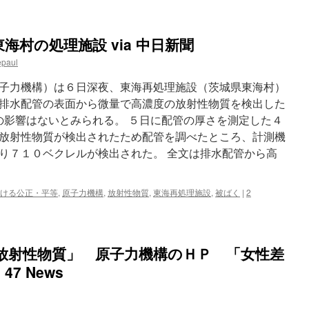
村の処理施設 via 中日新聞
epaul
子力機構）は６日深夜、東海再処理施設（茨城県東海村）
排水配管の表面から微量で高濃度の放射性物質を検出した
への影響はないとみられる。 ５日に配管の厚さを測定した４
放射性物質が検出されたため配管を調べたところ、計測機
り７１０ベクレルが検出された。 全文は排水配管から高
ける公正・平等
,
原子力機構
,
放射性物質
,
東海再処理施設
,
被ばく
|
2
放射性物質」 原子力機構のＨＰ 「女性差
7 News