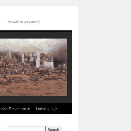
Nuclear issues globally
idge Project 2018
Links/リンク