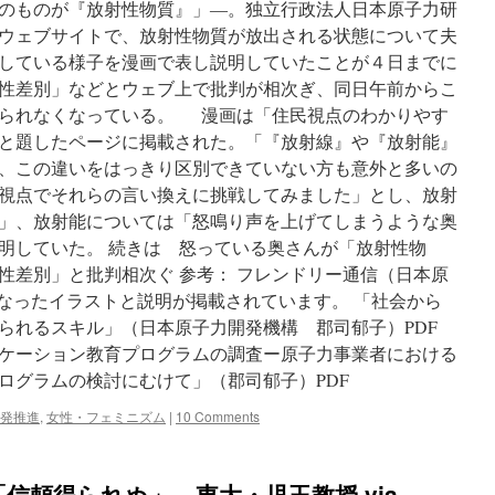
のものが『放射性物質』」―。独立行政法人日本原子力研
ウェブサイトで、放射性物質が放出される状態について夫
している様子を漫画で表し説明していたことが４日までに
性差別」などとウェブ上で批判が相次ぎ、同日午前からこ
見られなくなっている。 漫画は「住民視点のわかりやす
と題したページに掲載された。「『放射線』や『放射能』
、この違いをはっきり区別できていない方も意外と多いの
視点でそれらの言い換えに挑戦してみました」とし、放射
」、放射能については「怒鳴り声を上げてしまうような奥
明していた。 続きは 怒っている奥さんが「放射性物
性差別」と批判相次ぐ 参考： フレンドリー通信（日本原
になったイラストと説明が掲載されています。 「社会から
られるスキル」（日本原子力開発機構 郡司郁子）PDF
ケーション教育プログラムの調査ー原子力事業者における
ログラムの検討にむけて」（郡司郁子）PDF
発推進
,
女性・フェミニズム
|
10 Comments
信頼得られぬ」 東大・児玉教授 via