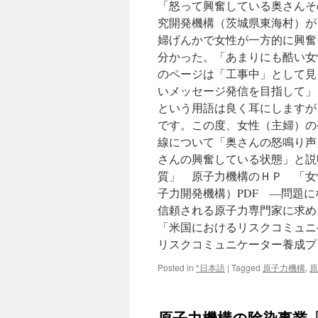
「怒って興奮している奥さんそ
日
究開発機構（茨城県東海村）が
新
聞
婦げんかで女性が一方的に興奮
分かった。「あまりにも酷い女
のページは「工事中」として
いメッセージ発信を目指して」
という用語は良く耳にしますが
です。この度、女性（主婦）の
線について「奥さんの怒鳴り声
さんの興奮している状態」と説
質」 原子力機構のＨＰ 「女
子力開発機構）PDF ―問題
信頼される原子力専門家に求め
「米国におけるリスクコミュニ
リスクコミュニケーター養成プ
Posted in
*日本語
|
Tagged
原子力機構
,
原
原子力機構の除染事業「