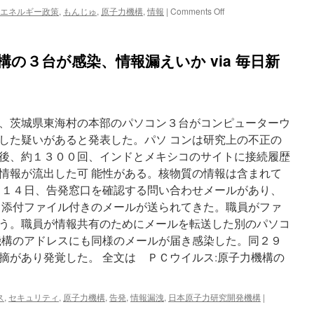
via
on
エネルギー政策
,
もんじゅ
,
原子力機構
,
情報
|
Comments Off
読
「も
売
ん
新
じ
構の３台が感染、情報漏えいか via 毎日新
聞
ゅ」
PC
が
ウ
イ
、茨城県東海村の本部のパソコン３台がコンピューターウ
ル
ス
した疑いがあると発表した。パソ コンは研究上の不正の
感
後、約１３００回、インドとメキシコのサイトに接続履歴
染
情報が流出した可 能性がある。核物質の情報は含まれて
情
報
月１４日、告発窓口を確認する問い合わせメールがあり、
流
、添付ファイル付きのメールが送られてきた。職員がファ
出
う。職員が情報共有のためにメールを転送した別のパソコ
の
可
機構のアドレスにも同様のメールが届き感染した。同２９
能
摘があり発覚した。 全文は ＰＣウイルス:原子力機構の
性
も
via
ス
,
セキュリティ
,
原子力機構
,
告発
,
情報漏洩
,
日本原子力研究開発機構
|
Huffington
Post