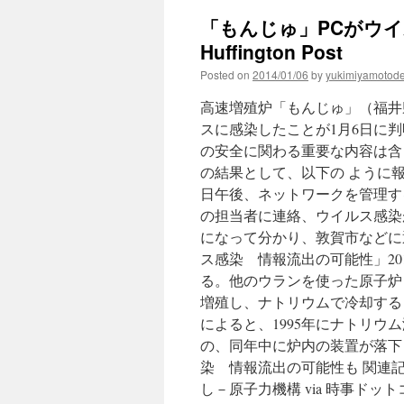
「もんじゅ」PCがウイ
Huffington Post
Posted on
2014/01/06
by
yukimiyamotod
高速増殖炉「もんじゅ」（福井
スに感染したことが1月6日に
の安全に関わる重要な内容は含
の結果として、以下の ように
日午後、ネットワークを管理す
の担当者に連絡、ウイルス感染
になって分かり、敦賀市などに通
ス感染 情報流出の可能性」2014
る。他のウランを使った原子炉
増殖し、ナトリウムで冷却する
によると、1995年にナトリウ
の、同年中に炉内の装置が落下
染 情報流出の可能性も 関連
し－原子力機構 via 時事ドット