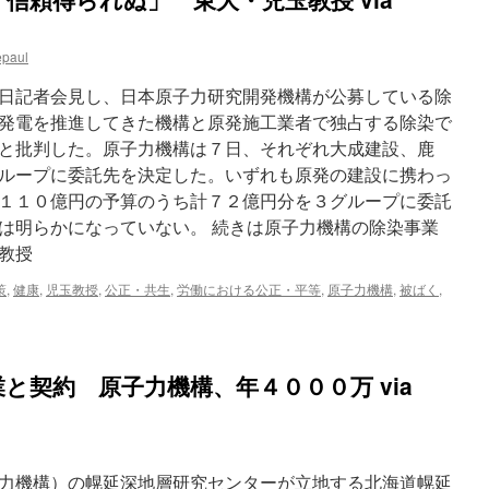
epaul
日記者会見し、日本原子力研究開発機構が公募している除
発電を推進してきた機構と原発施工業者で独占する除染で
と批判した。原子力機構は７日、それぞれ大成建設、鹿
ループに委託先を決定した。いずれも原発の建設に携わっ
１１０億円の予算のうち計７２億円分を３グループに委託
は明らかになっていない。 続きは原子力機構の除染事業
教授
策
,
健康
,
児玉教授
,
公正・共生
,
労働における公正・平等
,
原子力機構
,
被ばく
,
と契約 原子力機構、年４０００万 via
力機構）の幌延深地層研究センターが立地する北海道幌延