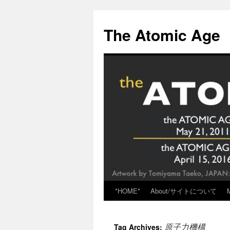
Skip
to
The Atomic Age
content
*HOME*
About/サイトについて
原子力機構
Tag Archives: