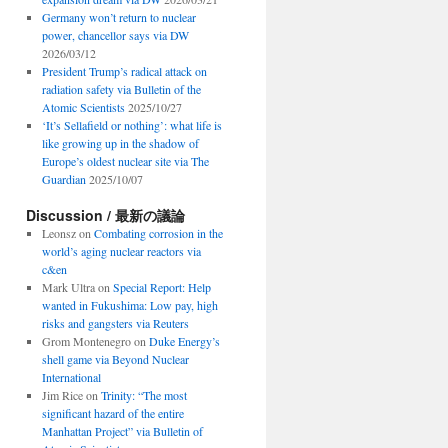
Germany won’t return to nuclear
power, chancellor says via DW
2026/03/12
President Trump’s radical attack on
radiation safety via Bulletin of the
Atomic Scientists
2025/10/27
‘It’s Sellafield or nothing’: what life is
like growing up in the shadow of
Europe’s oldest nuclear site via The
Guardian
2025/10/07
Discussion / 最新の議論
Leonsz
on
Combating corrosion in the
world’s aging nuclear reactors via
c&en
Mark Ultra
on
Special Report: Help
wanted in Fukushima: Low pay, high
risks and gangsters via Reuters
Grom Montenegro
on
Duke Energy’s
shell game via Beyond Nuclear
International
Jim Rice
on
Trinity: “The most
significant hazard of the entire
Manhattan Project” via Bulletin of