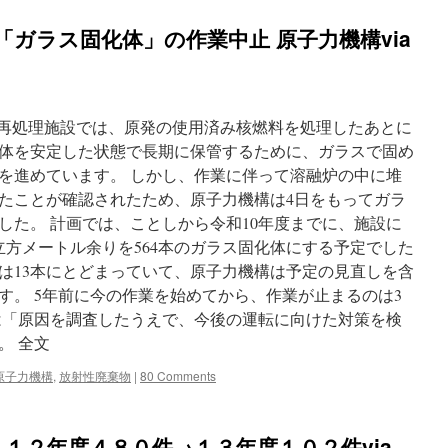
「ガラス固化体」の作業中止 原子力機構via
構の再処理施設では、原発の使用済み核燃料を処理したあとに
体を安定した状態で長期に保管するために、ガラスで固め
を進めています。 しかし、作業に伴って溶融炉の中に堆
たことが確認されたため、原子力機構は4日をもってガラ
した。 計画では、ことしから令和10年度までに、施設に
立方メートル余りを564本のガラス固化体にする予定でした
は13本にとどまっていて、原子力機構は予定の見直しを含
す。 5年前に今の作業を始めてから、作業が止まるのは3
は「原因を調査したうえで、今後の運転に向けた対策を検
。 全文
原子力機構
,
放射性廃棄物
|
80 Comments
１２年度４８０件→１３年度１０２件via