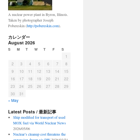
A nuclear power plant in Byron, Illinois.
Taken by photographer Joseph
Pobereskin (
http://pobereskin.com
).
カレンダー
August 2026
S
M
T
W
T
F
S
1
2
3
4
5
6
7
8
9
10
11
12
13
14
15
16
17
18
19
20
21
22
23
24
25
26
27
28
29
30
31
« May
Latest Posts / 最新記事
Ship modified for transport of used
MOX fuel via World Nuclear News
2026/05/06
Nuclear’s cleanup cost threatens the
expansion dream via DW
2026/03/21