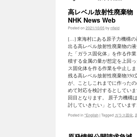
高レベル放射性廃棄物 
NHK News Web
Posted on
2021/10/05
by
nfield
[…] 東海村にある原子力機
出る高レベル放射性廃棄物の液
た「ガラス固化体」を作る作業
積する金属の量が想定を上回っ
ス固化体を作る作業を中止しま
残る高レベル放射性廃棄物350
が、ことしこれまでに作ったの
めて対応を検討するとしていま
回目となります。 原子力機構
討していきたい」としています
Posted in
*English
|
Tagged
ガラス固化
,
原発情報公開請求急減 