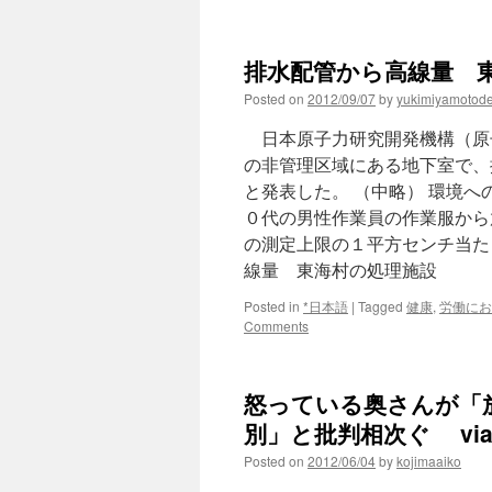
Ｐ
Ｃ
ウ
排水配管から高線量 東海
イ
ル
Posted on
2012/09/07
by
yukimiyamotod
ス:
原
日本原子力研究開発機構（原
子
の非管理区域にある地下室で、
力
と発表した。 （中略） 環境
機
構
０代の男性作業員の作業服から
の
の測定上限の１平方センチ当た
３
線量 東海村の処理施設
台
が
Posted in
*日本語
|
Tagged
健康
,
労働にお
感
Comments
染、
情
報
漏
怒っている奥さんが「
え
別」と批判相次ぐ via 4
い
か
Posted on
2012/06/04
by
kojimaaiko
via
毎