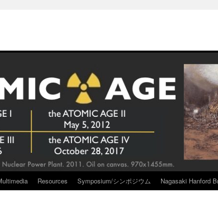
Multimedia
Resources
Symposium/シンポジウム
Nagasaki Hanford Br