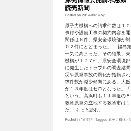
読売新聞
Posted on
2014/09/14
by
原子力機構への請求件数は１０
事録や設備工事の契約内容を開
関係は６件。県安全環境部が対
０２件にとどまった。 福島第
一気に高まった。その結果、東
機構が１７７件、県安全環境部
に発生したトラブルの調査結果
災や原発事故の風化が指摘され
求件数が減少傾向にある。大飯
が１３年度はゼロとなった。「
という。高浜町も１１年度の５
敦賀原発の立地する敦賀市は１
た。 もっと読む。
Posted in
*日本語
|
Tagged
原子力機構
,
情