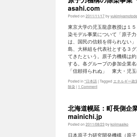
asahi.com
Posted on
2011/11/17
by
yukimiyamotod
東京大学の児玉龍彦教授は１５
染モデル事業について「原子力
は、国民の信頼を得られない」
島、大林組を代表社とする３グ
てきたという。原子力機構は約
する。各グループの参加企業名
「信頼得られぬ」 東大・児玉
Posted in
*日本語
|
Tagged
エネルギー政
除染
|
1 Comment
北海道幌延：町長側企業
mainichi.jp
Posted on
2011/08/23
by
kojimaaiko
日本原子力研究開発機構（原子