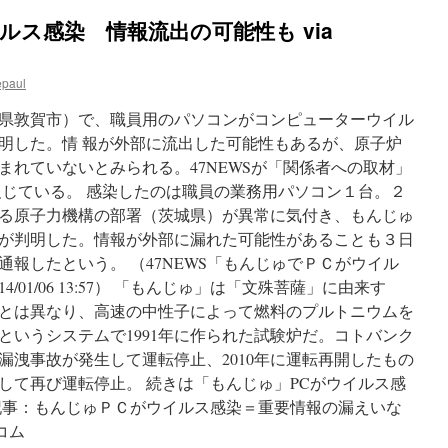
情
ルス感染 情報流出の可能性も via
報
公
開
epaul
請
求
県敦賀市）で、職員用のパソコンがコンピューターウイル
急
減
判明した。情 報が外部に流出した可能性もあるが、原子炉
１
まれていないとみられる。47NEWSが「関係者への取材」
２
報じている。 感染したのは職員の業務用パソコン１台。２
年
度
る原子力機構の部署（茨城県）が異常に気付き、もんじゅ
４
が判明した。情報が外部に漏れた可能性があることも３日
８
報したという。 （47NEWS「もんじゅでＰＣがウイル
０
件
/01/06 13:57） 「もんじゅ」は「文殊菩薩」に由来す
→
とは異なり、高速の中性子によって燃料のプルトニウムを
１
というシステムで1991年に作られた試験炉だ。コトバンク
３
年
ム漏洩事故が発生して運転停止、2010年に運転再開したもの
度
して再び運転停止。 続きは「もんじゅ」PCがウイルス感
１
記事：もんじゅＰＣがウイルス感染＝重要情報の漏えいな
０
２
コム
件