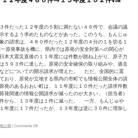
３件だった１２年度の５割に満たない４６件で、会議の議
示するよう求めたものなどがあった。このうち、もんじゅ
象の請求は、４８０件だった１２年度の４分の１を切る１
一原発事故を機に、県内では原発の安全対策への関心が
日本大震災直後の１１年度には件数が跳ね上がり、原子力
は５９３件に達した。原発の安全確保の取り組みや、過去
などについての開示請求が増えた。 ただ、全国的に震
ており、原発が立地する県内の市町でも情報公開全体の請
原発のあるおおい町は、１１年度に１０件だった請求件数
原発関連の情報公開請求が減ったのが大きい」（担当者）
件から、１３年度は１件に減った。 一方、もんじゅや
１年度に１７件だったが、１３年度は逆に３０件に増加し
on
報公開
|
Comments Off
原
発