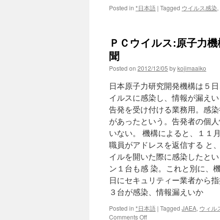
Posted in
*日本語
|
Tagged
ウイルス感染
,
ＰＣウイルス:原子力機
聞
Posted on
2012/12/05
by
kojimaaiko
日本原子力研究開発機構は５日
イルスに感染し、情報が漏えい
告発を受け付ける業務用。感染
があったという。告発者の個人
いない。 機構によると、１１
職員がアドレスを返信する と
イルを開いた際に感染したとい
ン１台も感 染。これと別に、
日にセキュリティー業者から指
３台が感染、情報漏えいか
Posted in
*日本語
|
Tagged
JAEA
,
ウィル
on
Comments Off