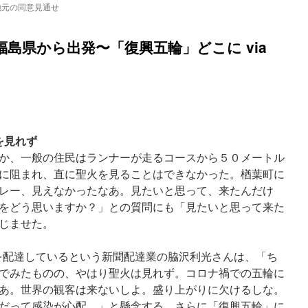
地元の同意見通せ
島県から出発〜「復興五輪」どこに via
を見れず
か、一般の住民はランナーが走るコースから５０メートル
に阻まれ、直に聖火を見ることはできなかった。楢葉町に
レー、見えなかったなあ。見たいと思って、来たんだけ
をどう思いますか？」との質問にも「見たいと思って来た
じませた。
を配達しているという新聞配達業の脇沢利光さんは、「ち
でみたものの、やはり聖火は見れず。コロナ禍での五輪に
あ。世界の観客は来ないしよ。盛り上がりに欠けるしな。
だって感染が心配。」と懸念する。さらに「復興五輪」に