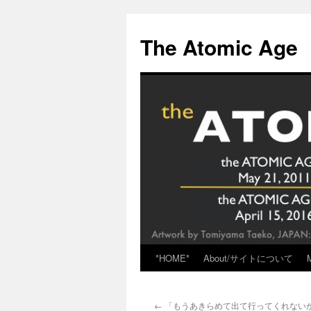
Skip
to
The Atomic Age
content
*HOME*
About/サイトについて
←
「もうあきらめて出て行ってくれない