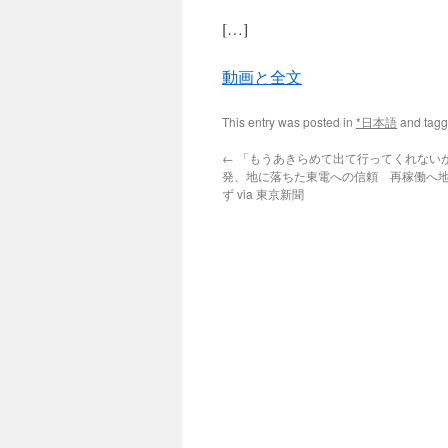
[…]
動画と全文
This entry was posted in
*日本語
and tag
←
「もうあきらめて出て行ってくれない
発、地に落ちた東電への信頼 再稼働へ
ず via 東京新聞