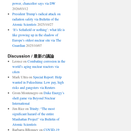
power, chancellor says via DW
2026/03/12
President Trump’s radical attack on
radiation safety via Bulletin of the
Atomic Scientists
2025/10/27
‘It’s Sellafield or nothing’: what life is
like growing up in the shadow of
Europe’s oldest nuclear site via The
Guardian
2025/10/07
Discussion / 最新の議論
Leonsz
on
Combating corrosion in the
world’s aging nuclear reactors via
c&en
Mark Ultra
on
Special Report: Help
wanted in Fukushima: Low pay, high
risks and gangsters via Reuters
Grom Montenegro
on
Duke Energy’s
shell game via Beyond Nuclear
International
Jim Rice
on
Trinity: “The most
significant hazard of the entire
Manhattan Project” via Bulletin of
Atomic Scientists
Barbarra BBonney
on
COVID-19