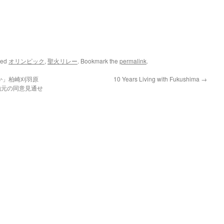
ged
オリンピック
,
聖火リレー
. Bookmark the
permalink
.
か」柏崎刈羽原
10 Years Living with Fukushima
→
地元の同意見通せ