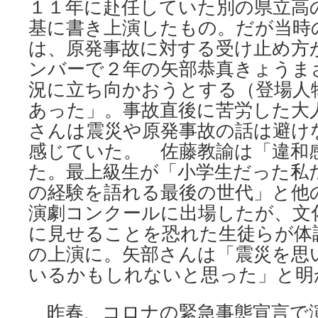
１１年に赴任していた別の県立高
基に書き上演したもの。だが当時
は、原発事故に対する受け止め方
ンバーで２年の矢部恭真きょうま
況に立ち向かおうとする（登場人
あった」。事故直後に苦労した大
さんは震災や原発事故の話は避け
感じていた。 佐藤教諭は「違和
た。最上級生が「小学生だった私
の経験を語れる最後の世代」と他
演劇コンクールに出場したが、文
に見せることを恐れた生徒らが体
の上演に。矢部さんは「震災を思
いるかもしれないと思った」と明
昨春、コロナの緊急事態宣言で