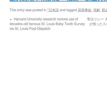
This entry was posted in
*日本語
and tagged
原発事故
,
演劇
,
郡
←
Harvard University research revives use of
聖火リレー 
decades-old famous St. Louis Baby Tooth Survey
が憤ったスポ
via St. Louis Post-Dispatch