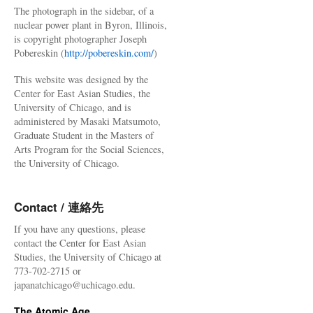
The photograph in the sidebar, of a
nuclear power plant in Byron, Illinois,
is copyright photographer Joseph
Pobereskin (
http://pobereskin.com/
)
This website was designed by the
Center for East Asian Studies, the
University of Chicago, and is
administered by Masaki Matsumoto,
Graduate Student in the Masters of
Arts Program for the Social Sciences,
the University of Chicago.
Contact / 連絡先
If you have any questions, please
contact the Center for East Asian
Studies, the University of Chicago at
773-702-2715 or
japanatchicago@uchicago.edu.
The Atomic Age