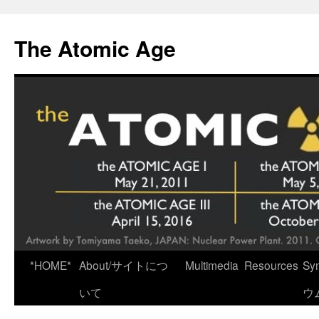
Skip
to
The Atomic Age
content
*HOME*
About/サイトにつ
Multimedia
Resources
Sy
いて
ウ