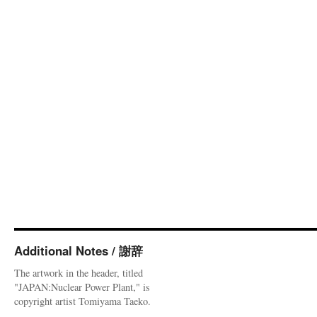
Additional Notes / 謝辞
The artwork in the header, titled
"JAPAN:Nuclear Power Plant," is
copyright artist Tomiyama Taeko.