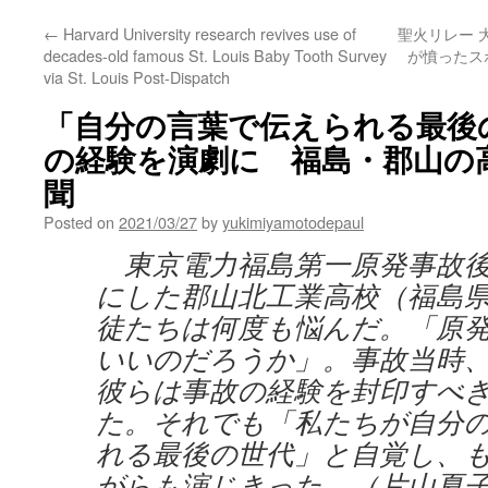
←
Harvard University research revives use of
聖火リレー 
decades-old famous St. Louis Baby Tooth Survey
が憤ったスポ
via St. Louis Post-Dispatch
「自分の言葉で伝えられる最後
の経験を演劇に 福島・郡山の高校
聞
Posted on
2021/03/27
by
yukimiyamotodepaul
東京電力福島第一原発事故後
にした郡山北工業高校（福島
徒たちは何度も悩んだ。「原
いいのだろうか」。事故当時
彼らは事故の経験を封印すべ
た。それでも「私たちが自分
れる最後の世代」と自覚し、
がらも演じきった。（片山夏