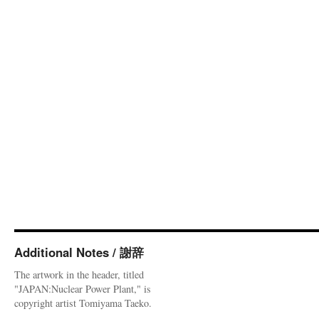
Additional Notes / 謝辞
The artwork in the header, titled
"JAPAN:Nuclear Power Plant," is
copyright artist Tomiyama Taeko.