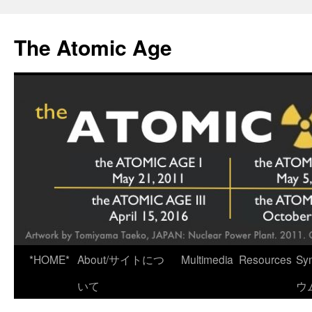
Skip
to
The Atomic Age
content
*HOME*
About/サイトにつ
Multimedia
Resources
Sy
いて
ウ