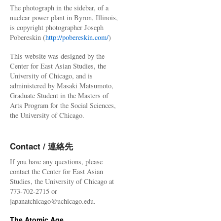
The photograph in the sidebar, of a
nuclear power plant in Byron, Illinois,
is copyright photographer Joseph
Pobereskin (
http://pobereskin.com/
)
This website was designed by the
Center for East Asian Studies, the
University of Chicago, and is
administered by Masaki Matsumoto,
Graduate Student in the Masters of
Arts Program for the Social Sciences,
the University of Chicago.
Contact / 連絡先
If you have any questions, please
contact the Center for East Asian
Studies, the University of Chicago at
773-702-2715 or
japanatchicago@uchicago.edu.
The Atomic Age