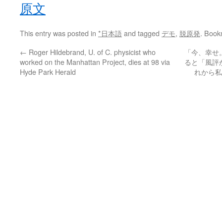
原文
This entry was posted in
*日本語
and tagged
デモ
,
脱原発
. Book
←
Roger Hildebrand, U. of C. physicist who
「今、幸せ
worked on the Manhattan Project, dies at 98 via
ると「風評
Hyde Park Herald
れから私は