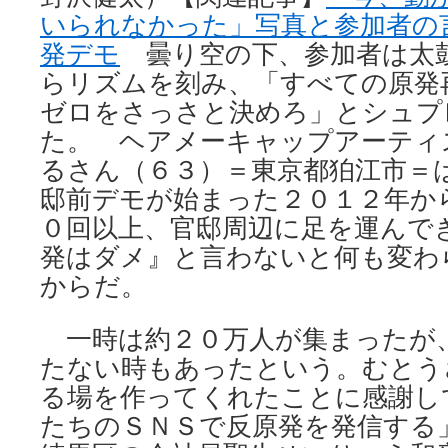
いられなかった」写真と参加者の
発デモ
曇り空の下、参加者は太
らリズムを刻み、「すべての原発
ゼロをさっさと決めろ」とシュプ
た。 ヘアメーキャップアーティ
るさん（６３）＝東京都狛江市＝
邸前デモが始まった２０１２年か
０回以上、官邸周辺に足を運んで
発はダメ』と言わないと何も変わ
からだ。
一時は約２０万人が集まったが
たない時もあったという。むとう
る場を作ってくれたことに感謝し
たちのＳＮＳで反原発を発信す