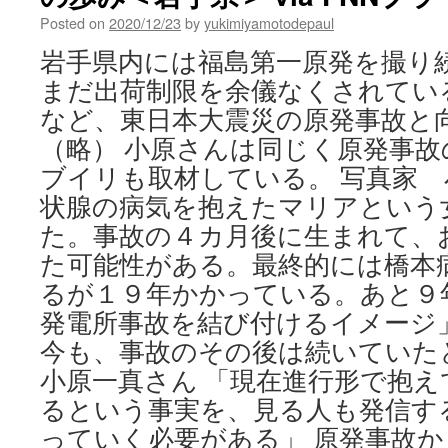
Posted on
2020/12/23
by
yukimiyamotodepaul
岩手県内には福島第一原発を撮り
まだ出荷制限を余儀なくされてい
など、東日本大震災の原発事故と
（略） 小原さんは同じく原発事
ブイリも取材している。 写真家 
状腺の病気を抱えたマリアという
た。事故の４カ月後に生まれて、
た可能性がある。最終的には橋本
るが１９年かかっている。あと９
発電所事故を結び付けるイメージ
今も、事故のその後は続いていた
小原一真さん 「現在進行形で抱
るという事実を、見る人も発信す
っていく必要がある」 原発事故