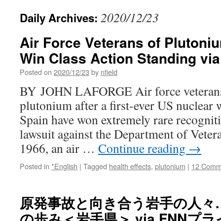
2020/12/23
Daily Archives:
Air Force Veterans of Plutoni
Win Class Action Standing vi
Posted on
2020/12/23
by
nfield
BY JOHN LAFORGE Air force veterans
plutonium after a first-ever US nuclear 
Spain have won extremely rare recognitio
lawsuit against the Department of Vetera
1966, an air …
Continue reading
→
Posted in
*English
|
Tagged
health effects
,
plutonium
|
12 Comm
原発事故と向き合う岩手の人々
の歩み＜岩手県＞ via FNNプ