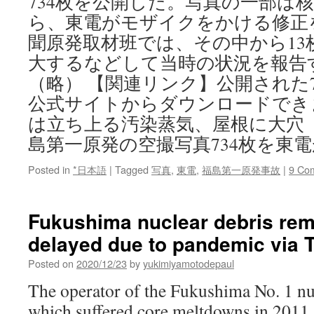
734枚を公開した。写真の一部は
ら、東電がモザイクをかける修正
聞原発取材班では、その中から13
大するなどして当時の状況を報告
（略） 【関連リンク】公開された
公式サイトからダウンロードでき
は立ち上る汚染蒸気、屋根に大穴
島第一原発の空撮写真734枚を東
Posted in
*日本語
|
Tagged
写真
,
東電
,
福島第一原発事故
|
9 Co
Fukushima nuclear debris rem
delayed due to pandemic via 
Posted on
2020/12/23
by
yukimiyamotodepaul
The operator of the Fukushima No. 1 nu
which suffered core meltdowns in 2011,