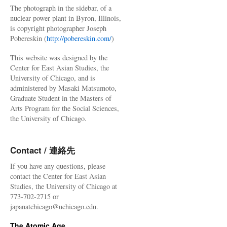
The photograph in the sidebar, of a
nuclear power plant in Byron, Illinois,
is copyright photographer Joseph
Pobereskin (
http://pobereskin.com/
)
This website was designed by the
Center for East Asian Studies, the
University of Chicago, and is
administered by Masaki Matsumoto,
Graduate Student in the Masters of
Arts Program for the Social Sciences,
the University of Chicago.
Contact / 連絡先
If you have any questions, please
contact the Center for East Asian
Studies, the University of Chicago at
773-702-2715 or
japanatchicago@uchicago.edu.
The Atomic Age