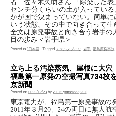
者 佐々木久助さん 「除染した表
センチ分くらいの土が入っている
かが国で決まっていない。簡単に
いう状態。その中で向き合って生
全文は原発事故と向き合う岩手の人
目の歩み＜岩手県＞
Posted in
*日本語
|
Tagged
チェルノブイリ
,
岩手
,
福島原発事故
立ち上る汚染蒸気、屋根に大穴
福島第一原発の空撮写真734枚を東
京新聞
Posted on
2020/12/23
by
yukimiyamotodepaul
東京電力が、福島第一原発事故の
2011年３月20、24の両日に無人