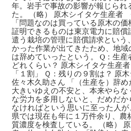
年。岩手で事故の影響が報じられ
た。 （略） 原木シイタケ生産者
「問題なのは買っている原木の価
証明できるものは東京電力に賠償
遣う栽培の管理に賠償請求という
かった作業が出てきたため、地域
は辞めていったという。 Q：生産
どれくらい？ 原木シイタケ生産
「１割」 Ｑ：残りの９割は？ 
佐々木久助さん 「（生産を）辞
大きいゆえの不安と、本来やらな
な労力を多用しないと、だめだか
なければという思いに至った人が
県では現在も年に１万件余り、農
質濃度を検査している。 （略） 