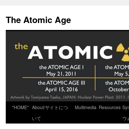
Skip
to
The Atomic Age
content
*HOME*
About/サイトにつ
Multimedia
Resources
Sy
いて
ウ