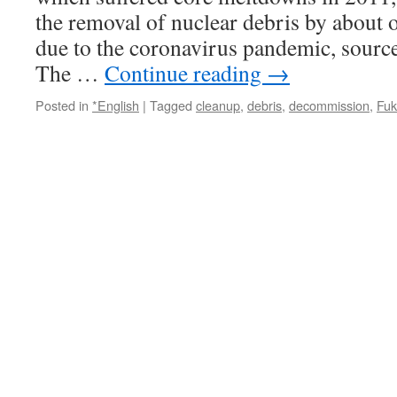
the removal of nuclear debris by about
due to the coronavirus pandemic, sourc
The …
Continue reading
→
Posted in
*English
|
Tagged
cleanup
,
debris
,
decommission
,
Fuk