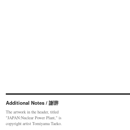
Additional Notes / 謝辞
The artwork in the header, titled
"JAPAN:Nuclear Power Plant," is
copyright artist Tomiyama Taeko.