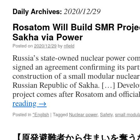
2020/12/29
Daily Archives:
Rosatom Will Build SMR Projec
Sakha via Power
Posted on
2020/12/29
by
nfield
Russia’s state-owned nuclear power c
signed an agreement confirming its part
construction of a small modular nuclear 
Russian Republic of Sakha. […] Devel
project comes after Rosatom and offici
reading
→
Posted in
*English
|
Tagged
Nuclear power
,
Safety
,
small modul
【原発避難者から住まいを奪う