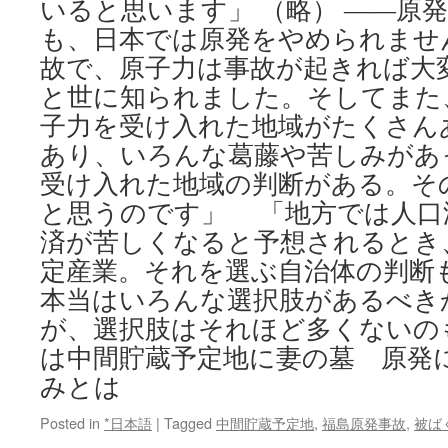
いると思います」 （略） ――原
も、日本では原発をやめられませ
故で、原子力は事故が起きれば大
と世に知られました。そしてまた
子力を受け入れた地域がたくさん
あり、いろんな葛藤や苦しみがあ
受け入れた地域の判断がある。そ
と思うのです」 「地方では人口
済が苦しくなると予想されるとき
定産業。それを選ぶ自治体の判断
本当はいろんな選択肢があるべき
が、選択肢はそれほど多くないの
は中間貯蔵予定地に妻の墓 原発
みとは
Posted in
*日本語
|
Tagged
中間貯蔵予定地
,
福島原発事故
,
被ば