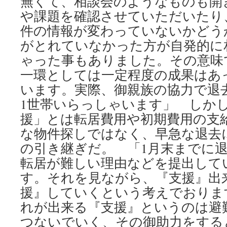
無くて、相談会のようなものも開
や課題を確認させていただいたり
件の情報が変わっていないかどう
がとれていなかった方が自発的に
ゃった事もありました。その意味
一環としては一定程度の成果はあ
います。実際、御親族の協力で退
1世帯いらっしゃいます」 しか
援」とは転居費用や初期費用の支
な物件探しではなく、早急な退去
の引き継ぎだ。 「1月末までに
転居が難しい理由などを提出して
す。それを見ながら、『支援』出
援』していくという考えでおりま
れが出来る『支援』というのは避
つないでいく、その御助力をする