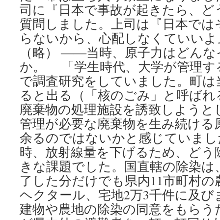
司に『日本で事故が起きたら、ど
質問しました。上司は『日本では
らないから、心配しなくていいよ
（略） ――当時、原子力はどん
か。 「学生時代、大学が管理す
で調査研究をしていました。町は
ると出る（「核のごみ」と呼ばれ
廃棄物の処理施設を誘致しようと
管理が必要な廃棄物を生み続ける
余るのではないかと感じていました
時、放射線量を下げるため、どう
きな課題でした。国直轄の除染は、
了した分だけでも県内11市町村の
ヘクタール、宅地2万3千件に及び
建物や農地の除染の同意をもらう