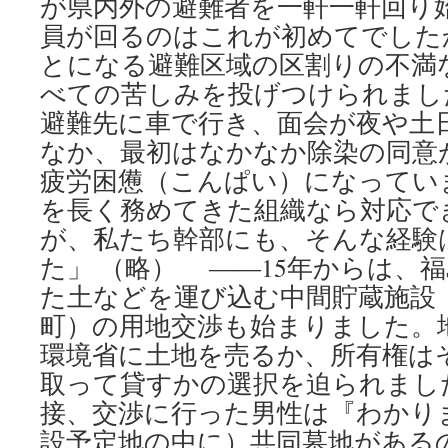
が県内外の避難者を一軒一軒回り
員が回るのはこれが初めてでした
とになる避難区域の区割りの不満
べての苦しみを投げつけられまし
避難先に車で行き、面会が夜や土
なか、最初はなかなか除染の同意
疲労困憊（こんぱい）になってい
を長く務めてきた組織なら対応で
が、私たち幹部にも、そんな経験
た」 （略） ――15年からは、
た土などを運び込む中間貯蔵施設
町）の用地交渉も始まりました。
環境省に土地を売るか、所有権は
取って貸すかの選択を迫られまし
接、交渉に行った男性は『わかり
設予定地の中に）共同墓地がある