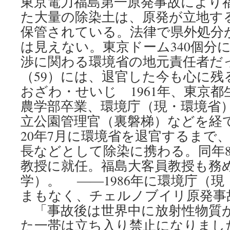
東京電力福島第一原発事故により
た大量の除染土は、原発が立地す
保管されている。法律で県外処分
は見えない。東京ドーム340個分
渉に関わる環境省の地元責任者だ
（59）には、退官した今も心に残
おざわ・せいじ 1961年、東京都
農学部卒業、環境庁（現・環境省
立公園管理官（裏磐梯）などを経て、
20年7月に環境省を退官するまで
長などとして除染に携わる。同年
教授に就任。福島大客員教授も務
学）。 ――1986年に環境庁（
まもなく、チェルノブイリ原発事
「事故後は世界中に放射性物質
た一帯は立ち入り禁止になりまし