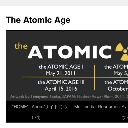
Skip
to
The Atomic Age
content
*HOME*
About/サイトにつ
Multimedia
Resources
Sy
いて
ウ