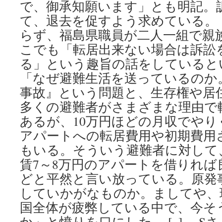
で、御承知願います」とも明記。
て、退去を促すよう求めている。
らず、福島県職員が二人一組で親
こでも「転居出来ない場合は訴訟
る」という趣旨の話をしていると
「なぜ避難生活を送っているのか
事故』という問題と、生存権や居
多くの避難者がさまざまな理由で
あるが、10万円ほどの月収でや
アパートへの転居費用や初期費用
もいる。そういう避難者に対して
賃7～8万円のアパートを借りれ
どと平然と言い放っている。原発
していかがなものか。ましてや、
国全体が疲弊している中で、今そ
か」と憤りを口にした。 [..] 