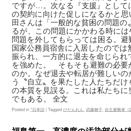
ですが…。次なる『支援』として
の契約に向けた促しになるかと思
田さんは「一般的な貧困の問題の
るが、この問題にかかわる時には
問題を外してもらっては困る。避
国家公務員宿舎に入居したのでは
振られ、一方的に退去を命じられ
を強めた。 そもそも避難の必要
のか。なぜ退去や転居が難しいの
う〝自立〟を果たした人たちだけ
の本質を見誤る。これは私たちに
でもある。 全文
Posted in
*日本語
|
Tagged
ひだんれん
,
武藤類子
,
自主避難者（
福島第一、高濃度の汚染部分が