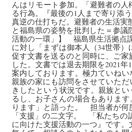
んはリモート参加。「避難者の人
る行為。『最後の1人まで寄り添
真逆の仕打ちだ。避難者の生活実
と福島県の姿勢を批判した＝参議院
活動の一環」】 福島県生活拠点
に対し「まずは御本人（34世帯）
促す文書を送るのと同時に、ご家
した。文書では退去期限を2021年
案内しております。極力ていねい
親族の家にも訪問をさせていただ
きしたという状況です。親族とい
るし、お子さんの場合もあります
ります」と語った。 担当者が何
「支援」の二文字。 「私たちの
に向けた支援活動の一つ』です。