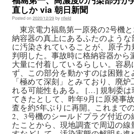
直しか via 朝日新聞
Posted on
2020/12/29
by
nfield
東京電力福島第一原発の2号機と
納容器の真上にあるふたのような
に汚染されていることが、原子力
判明した。事故時に格納容器から
大量に付着しているらしい。容易
ず、この部分を動かすのは困難と
「極めて深刻」とみており、廃炉
れる可能性もある。 […] 規制委
てきたとして、昨年9月に原発事
査を約5年ぶりに再開。これまで
2、3号機のシールドプラグ付近の
たことから、現地調査で周辺の線
すなどして、汚染実態の解明を進