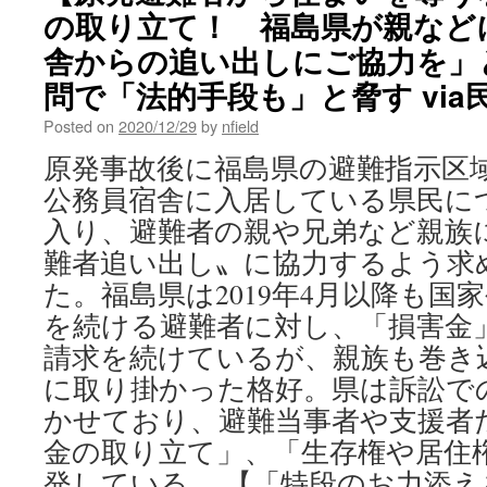
の取り立て！ 福島県が親など
舎からの追い出しにご協力を」
問で「法的手段も」と脅す via
Posted on
2020/12/29
by
nfield
原発事故後に福島県の避難指示区
公務員宿舎に入居している県民に
入り、避難者の親や兄弟など親族
難者追い出し〟に協力するよう求
た。福島県は2019年4月以降も国
を続ける避難者に対し、「損害金
請求を続けているが、親族も巻き
に取り掛かった格好。県は訴訟で
かせており、避難当事者や支援者
金の取り立て」、「生存権や居住
発している。 【「特段のお力添え