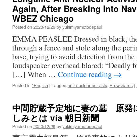
Again, After Breaking Into Na
WBEZ Chicago
Posted on
2020/12/29
by
yukimiyamotodepaul
EMMA PEASLEE Dressed in black, the s
through a fence and stole along the peri
base, trying to avoid detection from the 
loudspeaker overhead blared: “Deadly fo
[…] When …
Continue reading
→
Posted in
*English
|
Tagged
anti-nuclear activists
,
Prowshares
|
中間貯蔵予定地に妻の墓 原発
しみとは via 朝日新聞
Posted on
2020/12/29
by
yukimiyamotodepaul