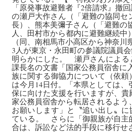
「原発事故避難者『2倍請求』撤
の瀬戸大作さん（「避難の協同セ
長）、熊本美彌子さん（「避難の
人、田村市から都内に避難継続中
（同、南相馬市小高区から神奈川
3人が東京・永田町の参議院議員
明らかにした。 瀬戸さんによる
課長名の文書「国家公務員宿舎に
族に関する御協力について（依頼
は今月14日付。「本県としては、
保に向けた支援を行いますが、貴
家公務員宿舎から転居されるよう
お願いします」と〝追い出し〟に
ている。 さらに「御親族が自主
合は、訴訟など法的手段に移行せ