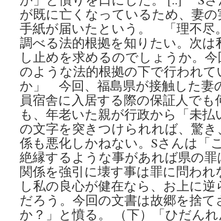
が既に亡くなっているため、妻の
手紙が届いたという。 「理不尽
調べる法的根拠を知りたい。次は
し止めを求めるのでしょうか。今
のような法的根拠の下で行われて
か」 今回、福島県が接触した妻
員宿舎に入居する際の保証人でも
も、年老いた親が行政から「未払
の文字を突きつけられれば、驚き
係も悪化しかねない。Sさんは「
絶縁するような事があれば県の罪
関係を強引に壊す事は罪に問われ
し私の良心が健在なら、お上に逆
だろう。今回の文書は故郷を捨て
か？」と憤る。 （下）「ひだん