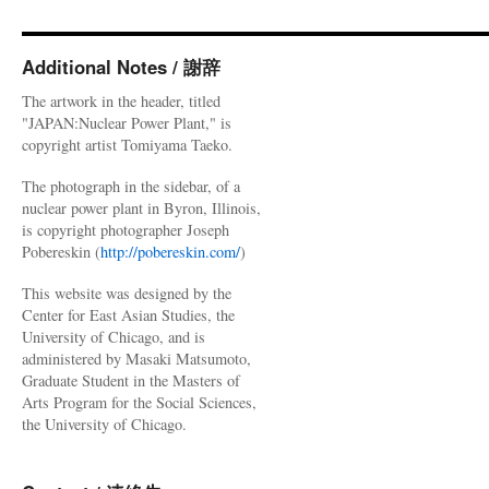
Additional Notes / 謝辞
The artwork in the header, titled
"JAPAN:Nuclear Power Plant," is
copyright artist Tomiyama Taeko.
The photograph in the sidebar, of a
nuclear power plant in Byron, Illinois,
is copyright photographer Joseph
Pobereskin (
http://pobereskin.com/
)
This website was designed by the
Center for East Asian Studies, the
University of Chicago, and is
administered by Masaki Matsumoto,
Graduate Student in the Masters of
Arts Program for the Social Sciences,
the University of Chicago.