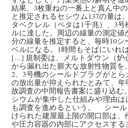
結果、3枚重ねの一番上と真ん中
と推定されるセシウム137の量は、
タベクレル（ペタは1千兆）、3号
ルに達した。周辺の線量の測定値
分の線量を推定すると、毎時10シ
ベルになる。1時間もそばにいれ
[…] 規制委は、メルトダウン（
から漏れ出た膨大な放射性物質を
2、3号機のシールドプラグがと
の放出量が抑えられたとみて、年
故調査の中間報告書案に盛り込む
シウムが集中した仕組みや理由は
も調査を進めるという。 シール
けられた建屋最上階の開口部は、
や圧力容器の内部にアクセスする