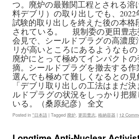
つ。廃炉の最難関工程とされる溶
料デブリ）の取り出しでも、202
試験的取り出しを終えた後の本格
されている。 規制委の更田豊志
会見で、シールドプラグの高濃度
リが高いところにあるようなもの
廃炉にとって極めてインパクトの
摘。シールドプラグを撤去する作
選んでも極めて難しくなるとの見
「デブリ取り出しの工法はまだ決
ルドプラグの状況をしっかり把握
いる。（桑原紀彦） 全文
Posted in
*日本語
|
Tagged
廃炉
,
更田豊志
,
格納容器
|
12 Comm
Longtime Anti-Nuclear Activis