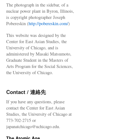
The photograph in the sidebar, of a
nuclear power plant in Byron, Illinois,
is copyright photographer Joseph
Pobereskin (
http://pobereskin.com/
)
This website was designed by the
Center for East Asian Studies, the
University of Chicago, and is
administered by Masaki Matsumoto,
Graduate Student in the Masters of
Arts Program for the Social Sciences,
the University of Chicago.
Contact / 連絡先
If you have any questions, please
contact the Center for East Asian
Studies, the University of Chicago at
773-702-2715 or
japanatchicago@uchicago.edu.
The Atomic Age