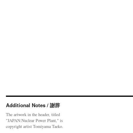
Additional Notes / 謝辞
The artwork in the header, titled
"JAPAN:Nuclear Power Plant," is
copyright artist Tomiyama Taeko.