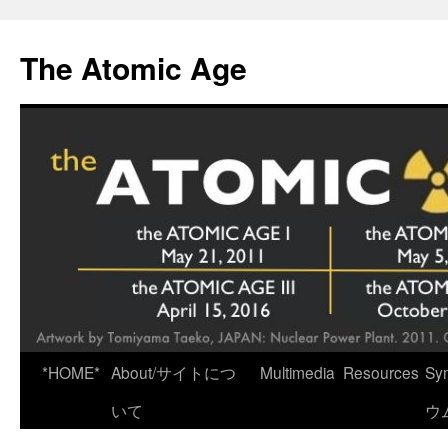
Skip
to
The Atomic Age
content
*HOME*
About/サイトにつ
Multimedia
Resources
Sy
いて
ウ