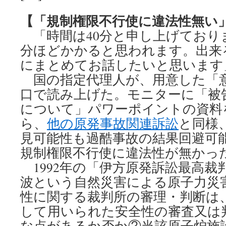
【「規制権限不行使に違法性無い
「時間は40分と申し上げておりま
分ほどかかると思われます。出来
にまとめてお話したいと思います
国の指定代理人が、用意した「
口で読み上げた。モニターに「被
について」パワーポイントの資料
ら、
他の原発事故関連訴訟
と同様
見可能性も過酷事故の結果回避可
規制権限不行使に違法性が無かっ
1992年の「伊方原発訴訟最高裁
波という自然災害による原子力災
性に関する裁判所の審理・判断は
して用いられた安全性の審査又は
な点があるか否か②当該原子炉施