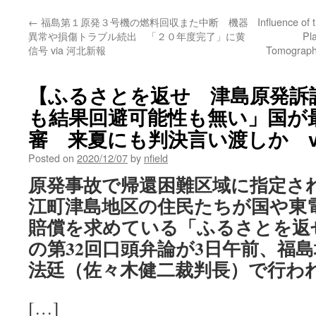
←
福島第１原発３号機の燃料回収また中断 機器
Influence of
異常や損傷トラブル続出 「２０年度完了」に黄
Pl
信号 via 河北新報
Tomography
【ふるさとを返せ 津島原発訴
も結果回避可能性も無い」国が
審 来夏にも判決言い渡しか vi
Posted on
2020/12/07
by
nfield
原発事故で帰還困難区域に指定さ
江町津島地区の住民たちが国や東
賠償を求めている「ふるさとを返
の第32回口頭弁論が3日午前、福島
法廷（佐々木健二裁判長）で行わ
[…]