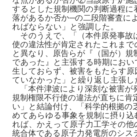
するとした規制機関の判断過程に
落があるか否か─の二段階審査に
ればならない」と強調した。
そのうえで、「（本件原発事故
使の違法性が肯定されたこれまで
と異なり、原告らが『（国が）規
であった』と主張する時期におい
生しておらず、被害をもたらす原
ていなかった」と繰り返し主張し
「本件津波により深刻な被害が
規制権限不行使の違法が直ちに肯
い」と結論付け、「科学的根拠の
めてあらゆる事象を規制に摂り込
れば、かえって原子力工学その他
統合体である原子力発電所のシス