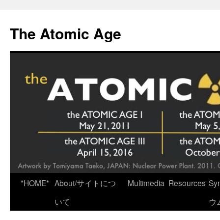
Skip
to
The Atomic Age
content
*HOME*
About/サイトにつ
Multimedia
Resources
Sy
いて
ウ