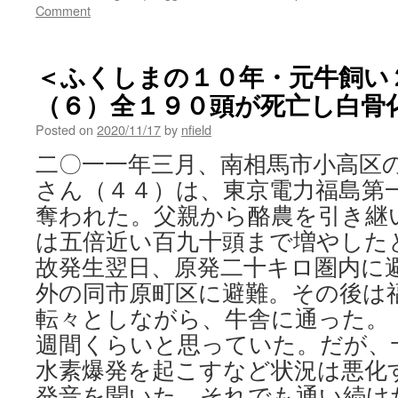
Comment
＜ふくしまの１０年・元牛飼い
（６）全１９０頭が死亡し白骨化 
Posted on
2020/11/17
by
nfield
二〇一一年三月、南相馬市小高区
さん（４４）は、東京電力福島第
奪われた。父親から酪農を引き継
は五倍近い百九十頭まで増やした
故発生翌日、原発二十キロ圏内に
外の同市原町区に避難。その後は
転々としながら、牛舎に通った。
週間くらいと思っていた。だが、
水素爆発を起こすなど状況は悪化
発音を聞いた。それでも通い続け