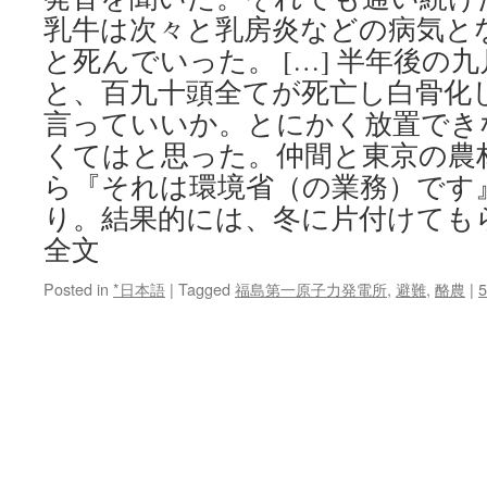
乳牛は次々と乳房炎などの病気と
と死んでいった。 […] 半年後の
と、百九十頭全てが死亡し白骨化
言っていいか。とにかく放置でき
くてはと思った。仲間と東京の農
ら『それは環境省（の業務）です
り。結果的には、冬に片付けても
全文
Posted in
*日本語
|
Tagged
福島第一原子力発電所
,
避難
,
酪農
|