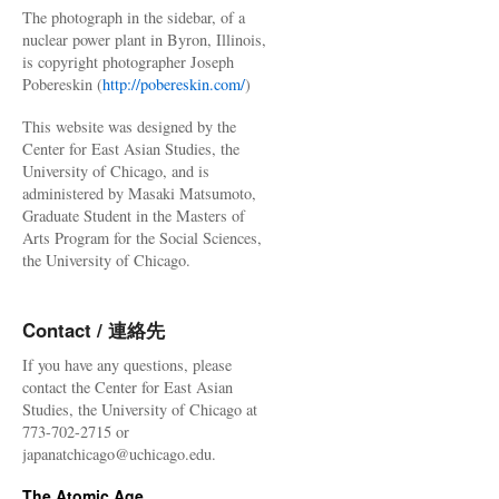
The photograph in the sidebar, of a
nuclear power plant in Byron, Illinois,
is copyright photographer Joseph
Pobereskin (
http://pobereskin.com/
)
This website was designed by the
Center for East Asian Studies, the
University of Chicago, and is
administered by Masaki Matsumoto,
Graduate Student in the Masters of
Arts Program for the Social Sciences,
the University of Chicago.
Contact / 連絡先
If you have any questions, please
contact the Center for East Asian
Studies, the University of Chicago at
773-702-2715 or
japanatchicago@uchicago.edu.
The Atomic Age