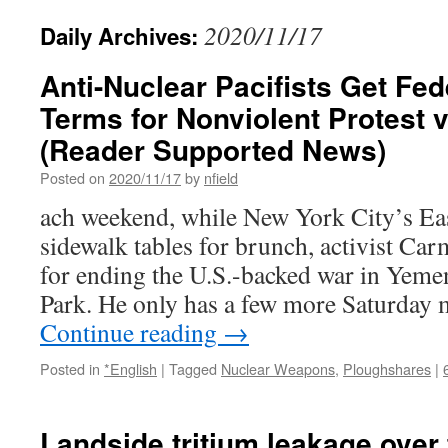
2020/11/17
Daily Archives:
Anti-Nuclear Pacifists Get Fed
Terms for Nonviolent Protest v
(Reader Supported News)
Posted on
2020/11/17
by
nfield
ach weekend, while New York City’s Eas
sidewalk tables for brunch, activist Car
for ending the U.S.-backed war in Yem
Park. He only has a few more Saturday
Continue reading
→
Posted in
*English
|
Tagged
Nuclear Weapons
,
Ploughshares
|
Landside tritium leakage over