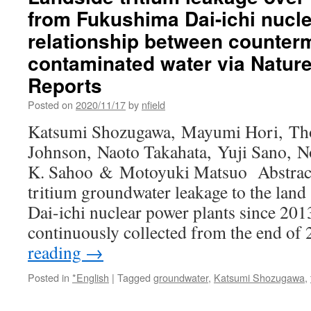
from Fukushima Dai-ichi nucle
relationship between counte
contaminated water via Nature:
Reports
Posted on
2020/11/17
by
nfield
Katsumi Shozugawa, Mayumi Hori, Th
Johnson, Naoto Takahata, Yuji Sano, No
K. Sahoo & Motoyuki Matsuo Abstract
tritium groundwater leakage to the land
Dai-ichi nuclear power plants since 20
continuously collected from the end o
reading
→
Posted in
*English
|
Tagged
groundwater
,
Katsumi Shozugawa
,