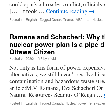
could spark a broader conflict, officials 
[…] It took …
Continue reading
→
Posted in
*English
|
Tagged
Donald Trump
,
IAEA
,
Iran
,
Nuclear
Ramana and Schacherl: Why th
nuclear power plan is a pipe
Ottawa Citizen
Posted on
2020/11/17
by
nfield
Not only is this form of power expensiv
alternatives, we still haven’t resolved i
contamination and hazardous waste stre
article:M.V. Ramana, Eva Schacherl On 
Natural Resources Seamus O’Regan …
Posted in
*English
|
Tagged
Canada
,
Nuclear power
,
renewable