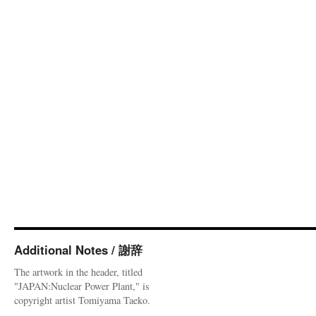
Additional Notes / 謝辞
The artwork in the header, titled
"JAPAN:Nuclear Power Plant," is
copyright artist Tomiyama Taeko.