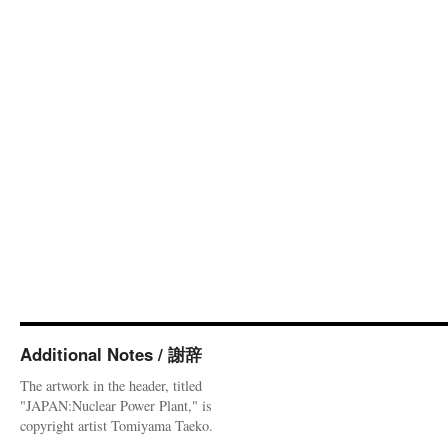
Additional Notes / 謝辞
The artwork in the header, titled
"JAPAN:Nuclear Power Plant," is
copyright artist Tomiyama Taeko.