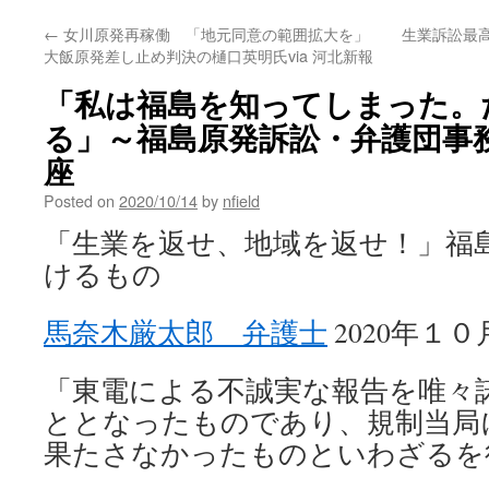
←
女川原発再稼働 「地元同意の範囲拡大を」
生業訴訟最高
大飯原発差し止め判決の樋口英明氏via 河北新報
「私は福島を知ってしまった。
る」～福島原発訴訟・弁護団事務
座
Posted on
2020/10/14
by
nfield
「生業を返せ、地域を返せ！」福
けるもの
馬奈木厳太郎 弁護士
2020年１
「東電による不誠実な報告を唯々
ととなったものであり、規制当局
果たさなかったものといわざるを