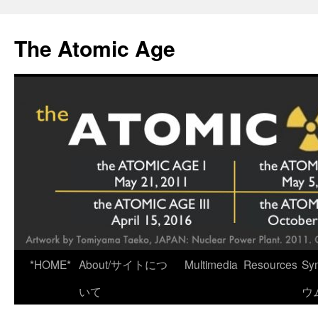
Skip
to
The Atomic Age
content
*HOME*
About/サイトにつ
Multimedia
Resources
Sy
いて
ウ