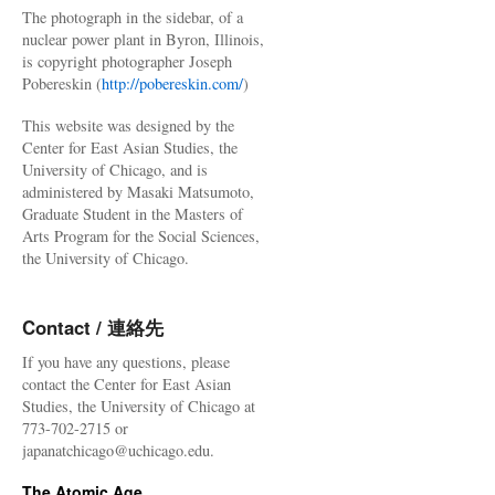
The photograph in the sidebar, of a
nuclear power plant in Byron, Illinois,
is copyright photographer Joseph
Pobereskin (
http://pobereskin.com/
)
This website was designed by the
Center for East Asian Studies, the
University of Chicago, and is
administered by Masaki Matsumoto,
Graduate Student in the Masters of
Arts Program for the Social Sciences,
the University of Chicago.
Contact / 連絡先
If you have any questions, please
contact the Center for East Asian
Studies, the University of Chicago at
773-702-2715 or
japanatchicago@uchicago.edu.
The Atomic Age