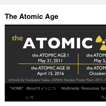
Skip
to
The Atomic Age
content
*HOME*
About/サイトにつ
Multimedia
Resources
Sy
いて
ウ