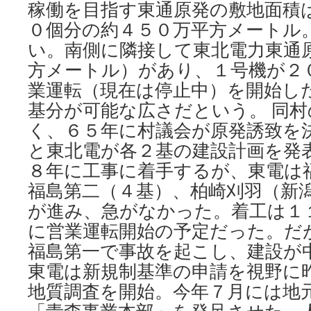
稼働を目指す東通原発の敷地面積
０個分の約４５０万平方メートル
い。南側に隣接して東北電力東通
方メートル）があり、１号機が２
業運転（現在は停止中）を開始し
基分が可能な広さだという。 同
く、６５年に村議会が原発誘致を
と東北電が各２基の建設計画を発
８年に工事に着手するが、東電は
福島第二（４基）、柏崎刈羽（新
が進み、急がなかった。着工は１
に営業運転開始の予定だった。だ
福島第一で事故を起こし、建設が中
東電は新規制基準の申請を視野に
地質調査を開始。今年７月には地