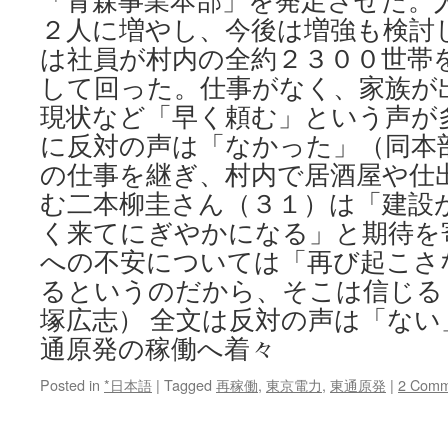
「青森事業本部」を発足させた。
２人に増やし、今後は増強も検討
は社員が村内の全約２３００世帯
して回った。仕事がなく、家族が
現状など「早く頼む」という声が
に反対の声は「なかった」（同本
の仕事を継ぎ、村内で居酒屋や仕
む二本柳圭さん（３１）は「建設
く来てにぎやかになる」と期待を
への不安については「再び起こさ
るというのだから、そこは信じる
塚広志） 全文は反対の声は「ない
通原発の稼働へ着々
Posted in
*日本語
|
Tagged
再稼働
,
東京電力
,
東通原発
|
2 Comm