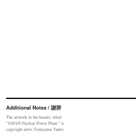
Additional Notes / 謝辞
The artwork in the header, titled
"JAPAN:Nuclear Power Plant," is
copyright artist Tomiyama Taeko.