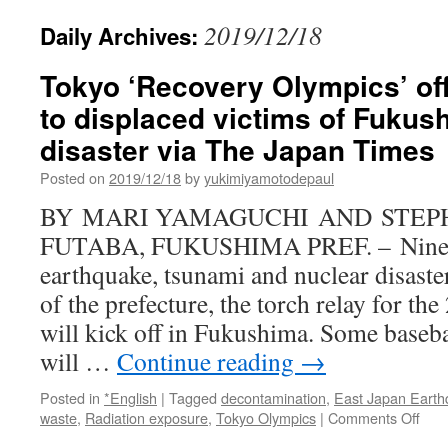
2019/12/18
Daily Archives:
Tokyo ‘Recovery Olympics’ off
to displaced victims of Fukus
disaster via The Japan Times
Posted on
2019/12/18
by
yukimiyamotodepaul
BY MARI YAMAGUCHI AND STEP
FUTABA, FUKUSHIMA PREF. – Nine ye
earthquake, tsunami and nuclear disaste
of the prefecture, the torch relay for 
will kick off in Fukushima. Some baseba
will …
Continue reading
→
Posted in
*English
|
Tagged
decontamination
,
East Japan Earth
on
waste
,
Radiation exposure
,
Tokyo Olympics
|
Comments Off
Tok