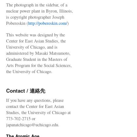
The photograph in the sidebar, of a
nuclear power plant in Byron, Illinois,
is copyright photographer Joseph
Pobereskin (
http://pobereskin.com/
)
This website was designed by the
Center for East Asian Studies, the
University of Chicago, and is
administered by Masaki Matsumoto,
Graduate Student in the Masters of
Arts Program for the Social Sciences,
the University of Chicago.
Contact / 連絡先
If you have any questions, please
contact the Center for East Asian
Studies, the University of Chicago at
773-702-2715 or
japanatchicago@uchicago.edu.
The Atomic Age