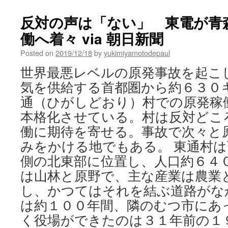
‘Rec
Olym
反対の声は「ない」 東電が青
offer
働へ着々 via 朝日新聞
scan
sola
Posted on
2019/12/18
by
yukimiyamotodepaul
to
disp
世界最悪レベルの原発事故を起こ
vict
気を供給する首都圏から約６３０
of
Fuk
通（ひがしどおり）村での原発稼
nucl
本格化させている。村は反対どこ
disa
via
働に期待を寄せる。事故で次々と
The
みをかける地でもある。 東通村
Jap
Tim
側の北東部に位置し、人口約６４
は山林と原野で、主な産業は農業
し、かつてはそれを結ぶ道路がな
は約１００年間、隣のむつ市にあ
く役場ができたのは３１年前の１