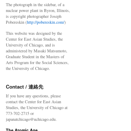
The photograph in the sidebar, of a
nuclear power plant in Byron, Illinois,
is copyright photographer Joseph
Pobereskin (
http://pobereskin.com/
)
This website was designed by the
Center for East Asian Studies, the
University of Chicago, and is
administered by Masaki Matsumoto,
Graduate Student in the Masters of
Arts Program for the Social Sciences,
the University of Chicago.
Contact / 連絡先
If you have any questions, please
contact the Center for East Asian
Studies, the University of Chicago at
773-702-2715 or
japanatchicago@uchicago.edu.
The Atomic Age