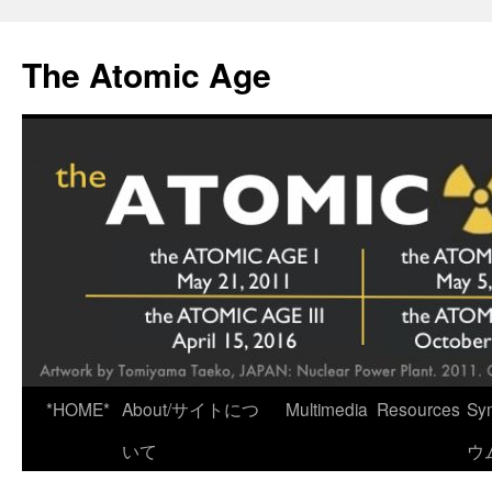
Skip
to
The Atomic Age
content
*HOME*
About/サイトにつ
Multimedia
Resources
Sy
いて
ウ