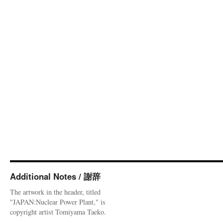
Additional Notes / 謝辞
The artwork in the header, titled
"JAPAN:Nuclear Power Plant," is
copyright artist Tomiyama Taeko.