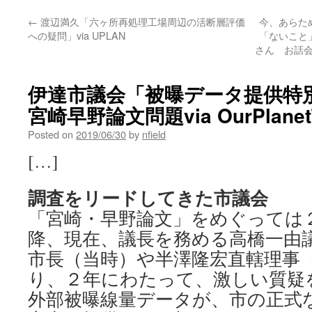
←
渡辺満久「六ヶ所再処理工場周辺の活断層評価
今、あらた
への疑問」via UPLAN
「ないこと
さん お話会in
伊達市議会「被曝データ提供特
宮崎早野論文問題via OurPlanet
Posted on
2019/06/30
by
nfield
[…]
調査をリードしてきた市議会
「宮崎・早野論文」をめぐっては
降、現在、議長を務める高橋一由
市長（当時）や半澤隆宏直轄理事
り、２年にわたって、激しい質疑
外部被曝線量データが、市の正式