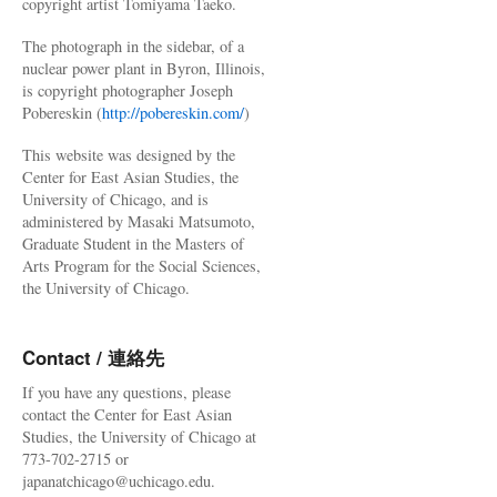
copyright artist Tomiyama Taeko.
The photograph in the sidebar, of a
nuclear power plant in Byron, Illinois,
is copyright photographer Joseph
Pobereskin (
http://pobereskin.com/
)
This website was designed by the
Center for East Asian Studies, the
University of Chicago, and is
administered by Masaki Matsumoto,
Graduate Student in the Masters of
Arts Program for the Social Sciences,
the University of Chicago.
Contact / 連絡先
If you have any questions, please
contact the Center for East Asian
Studies, the University of Chicago at
773-702-2715 or
japanatchicago@uchicago.edu.