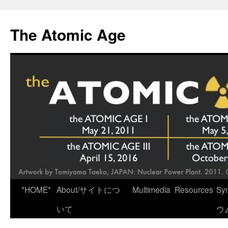
Skip
to
The Atomic Age
content
*HOME*
About/サイトにつ
Multimedia
Resources
Sy
いて
ウ