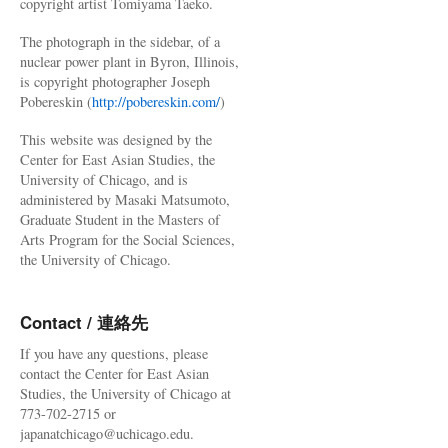
copyright artist Tomiyama Taeko.
The photograph in the sidebar, of a
nuclear power plant in Byron, Illinois,
is copyright photographer Joseph
Pobereskin (
http://pobereskin.com/
)
This website was designed by the
Center for East Asian Studies, the
University of Chicago, and is
administered by Masaki Matsumoto,
Graduate Student in the Masters of
Arts Program for the Social Sciences,
the University of Chicago.
Contact / 連絡先
If you have any questions, please
contact the Center for East Asian
Studies, the University of Chicago at
773-702-2715 or
japanatchicago@uchicago.edu.