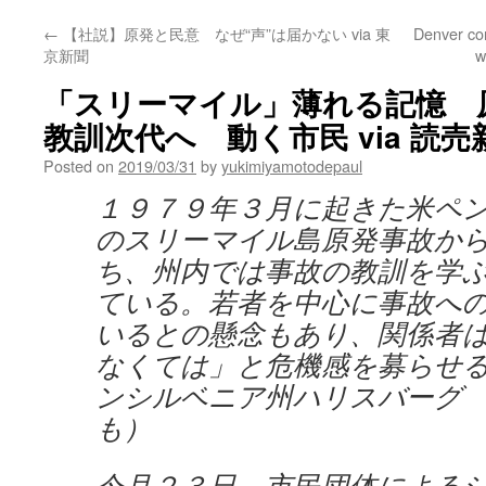
←
【社説】原発と民意 なぜ“声”は届かない via 東
Denver co
京新聞
w
「スリーマイル」薄れる記憶 
教訓次代へ 動く市民 via 読売
Posted on
2019/03/31
by
yukimiyamotodepaul
１９７９年３月に起きた米ペ
のスリーマイル島原発事故か
ち、州内では事故の教訓を学
ている。若者を中心に事故へ
いるとの懸念もあり、関係者
なくては」と危機感を募らせ
ンシルベニア州ハリスバーグ
も）
今月２３日、市民団体による