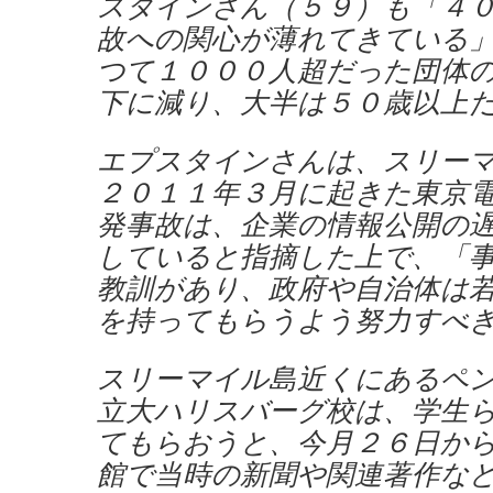
スタインさん（５９）も「４
故への関心が薄れてきている
つて１０００人超だった団体
下に減り、大半は５０歳以上
エプスタインさんは、スリー
２０１１年３月に起きた東京
発事故は、企業の情報公開の
していると指摘した上で、「
教訓があり、政府や自治体は
を持ってもらうよう努力すべ
スリーマイル島近くにあるペ
立大ハリスバーグ校は、学生
てもらおうと、今月２６日か
館で当時の新聞や関連著作な