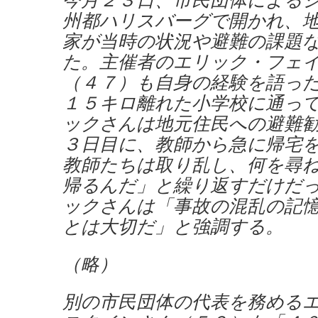
州都ハリスバーグで開かれ、
家が当時の状況や避難の課題
た。主催者のエリック・フェ
（４７）も自身の経験を語っ
１５キロ離れた小学校に通っ
ックさんは地元住民への避難
３日目に、教師から急に帰宅
教師たちは取り乱し、何を尋
帰るんだ」と繰り返すだけだ
ックさんは「事故の混乱の記
とは大切だ」と強調する。
（略）
別の市民団体の代表を務める