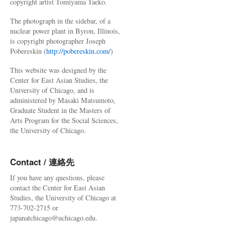
copyright artist Tomiyama Taeko.
The photograph in the sidebar, of a
nuclear power plant in Byron, Illinois,
is copyright photographer Joseph
Pobereskin (
http://pobereskin.com/
)
This website was designed by the
Center for East Asian Studies, the
University of Chicago, and is
administered by Masaki Matsumoto,
Graduate Student in the Masters of
Arts Program for the Social Sciences,
the University of Chicago.
Contact / 連絡先
If you have any questions, please
contact the Center for East Asian
Studies, the University of Chicago at
773-702-2715 or
japanatchicago@uchicago.edu.