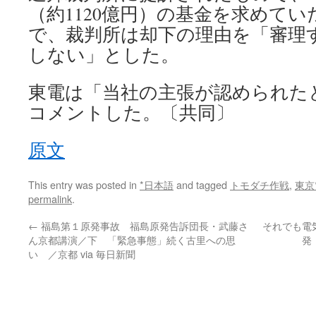
（約1120億円）の基金を求めてい
で、裁判所は却下の理由を「審理
しない」とした。
東電は「当社の主張が認められた
コメントした。〔共同〕
原文
This entry was posted in
*日本語
and tagged
トモダチ作戦
,
東京
permalink
.
←
福島第１原発事故 福島原発告訴団長・武藤さ
それでも電
ん京都講演／下 「緊急事態」続く古里への思
発・
い ／京都 via 毎日新聞