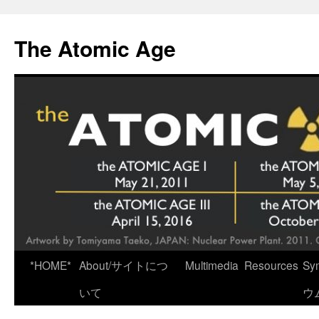
Skip
to
The Atomic Age
content
*HOME*
About/サイトにつ
Multimedia
Resources
Sy
いて
ウ