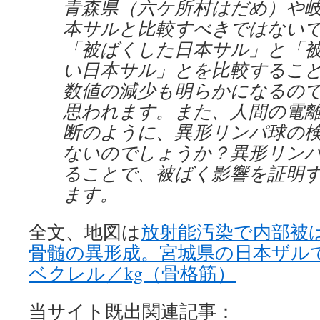
青森県（六ケ所村はだめ）や
本サルと比較すべきではない
「被ばくした日本サル」と「
い日本サル」とを比較するこ
数値の減少も明らかになるの
思われます。また、人間の電
断のように、異形リンパ球の
ないのでしょうか？異形リン
ることで、被ばく影響を証明
ます。
全文、地図は
放射能汚染で内部被
骨髄の異形成。宮城県の日本ザルでも
ベクレル／kg（骨格筋）
当サイト既出関連記事：