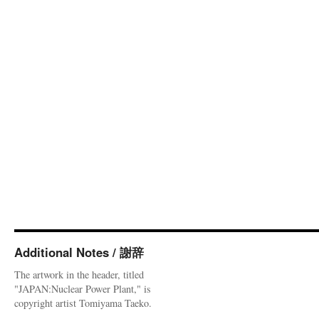
Additional Notes / 謝辞
The artwork in the header, titled
"JAPAN:Nuclear Power Plant," is
copyright artist Tomiyama Taeko.