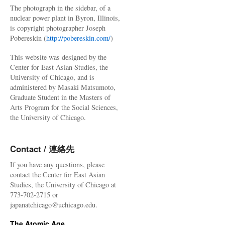
The photograph in the sidebar, of a
nuclear power plant in Byron, Illinois,
is copyright photographer Joseph
Pobereskin (
http://pobereskin.com/
)
This website was designed by the
Center for East Asian Studies, the
University of Chicago, and is
administered by Masaki Matsumoto,
Graduate Student in the Masters of
Arts Program for the Social Sciences,
the University of Chicago.
Contact / 連絡先
If you have any questions, please
contact the Center for East Asian
Studies, the University of Chicago at
773-702-2715 or
japanatchicago@uchicago.edu.
The Atomic Age