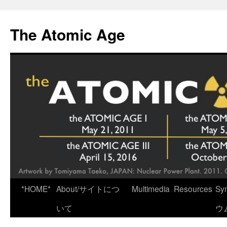
Skip
to
The Atomic Age
content
*HOME*
About/サイトにつ
Multimedia
Resources
Sy
いて
ウ