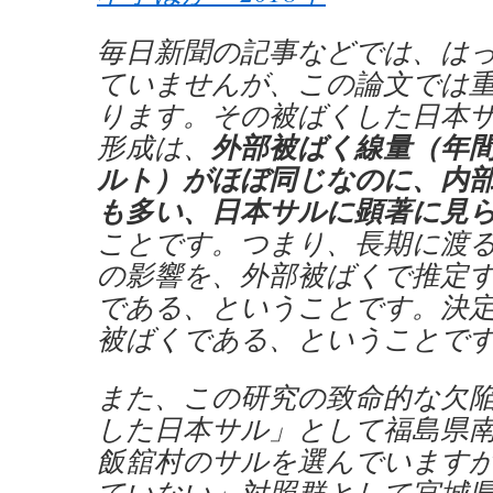
毎日新聞の記事などでは、は
ていませんが、この論文では
ります。その被ばくした日本
外部被ばく線量（年間
形成は、
ルト）がほぼ同じなのに、内部被
も多い、日本サルに顕著に見
ことです。つまり、長期に渡
の影響を、外部被ばくで推定
である、ということです。決
被ばくである、ということで
また、この研究の致命的な欠
した日本サル」として福島県
飯舘村のサルを選んでいます
ていない」対照群として宮城