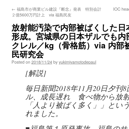
←
福島市が商業ビル建設『断念』発表 特別会計
IOC head
２億5600万円計上 via 福島民友
放射能汚染で内部被ばくした日
形成。宮城県の日本ザルでも内部被
クレル／kg（骨格筋）via 内
民研究会
Posted on
2018/11/24
by
yukimiyamotodepaul
[解説]
毎日新聞2018年11月20日夕
ル、成長遅れ 食べ物から放
「人より被ばく多く」」とい
れました。
■福島第１原発事故 福島の