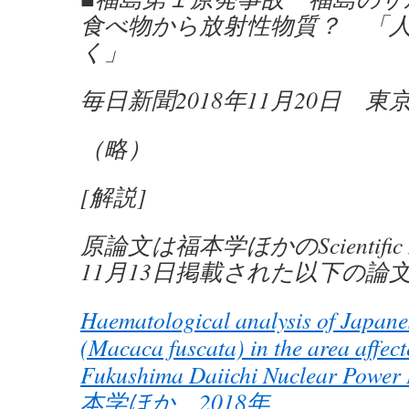
食べ物から放射性物質？ 「
く」
毎日新聞2018年11月20日 東
（略）
[解説]
原論文は福本学ほかのScientific R
11月13日掲載された以下の論
Haematological analysis of Japan
(Macaca fuscata) in the area affect
Fukushima Daiichi Nuclear Power 
本学ほか 2018年