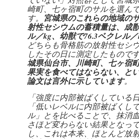
崎町、七ヶ宿町のサルを選ん
宮城県のこれらの地域の
す。
射性セシウムの蓄積量は、成獣で
ル／kg、幼獣で76.3ベクレル
どちらも骨格筋の放射性セシ
したその日に測定したもので
城県仙台市、川崎町、七ヶ宿
果実を食べてはならない、と
論文は言外に示しています
。
「強度に内部被ばくしている
「低いレベルに内部被ばくし
ル」とを比べることで、抹消
さほど変わらない結果となっ
し、これは本来、ほとんど放