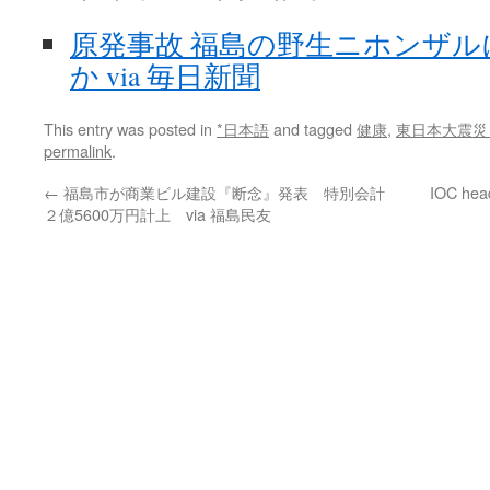
原発事故 福島の野生ニホンザル
か via 毎日新聞
This entry was posted in
*日本語
and tagged
健康
,
東日本大震災
permalink
.
←
福島市が商業ビル建設『断念』発表 特別会計
IOC head
２億5600万円計上 via 福島民友