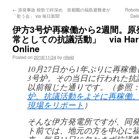
←
原発事故 校歌で絆深め 首都圏の福島避難者が
Robots
「歌う会」 via 毎日新聞
Daii
伊方3号炉再稼働から2週間。
常としての抗議活動」 via Harbo
Online
Posted on
2018/11/24
by
nfield
10月27日から1年ぶりに再稼
3号炉。その当日に行われた抗
以前報じた通りです。（参照
炉、抗議活動をよそに再稼働
現場をリポート
）
そんな伊方発電所ですが、同
ト前では、地元の方を中心に