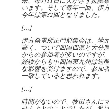
来、毎月11日に欠かさず抗議
います。そして毎年一回、伊
今年は第32回となりました。
[…]
伊方発電所正門前集会は、地
高く、ついで四国四県と大分
からの参加者が多いのですが
経験からも中四国東九州は過
な影響を受けますので、参加
一致していると思われます。
[…]
時間がないので、牧田さんに
せんよとのことでしたが、私はNi