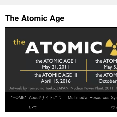
Skip
to
The Atomic Age
content
*HOME*
About/サイトにつ
Multimedia
Resources
Sy
いて
ウ