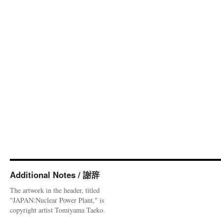
Additional Notes / 謝辞
The artwork in the header, titled
"JAPAN:Nuclear Power Plant," is
copyright artist Tomiyama Taeko.