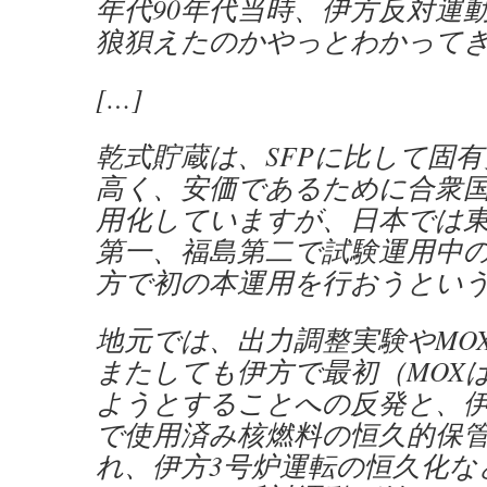
年代90年代当時、伊方反対運
狼狽えたのかやっとわかって
[…]
乾式貯蔵は、SFPに比して固
高く、安価であるために合衆
用化していますが、日本では
第一、福島第二で試験運用中
方で初の本運用を行おうとい
地元では、出力調整実験やMO
またしても伊方で最初（MOX
ようとすることへの反発と、
で使用済み核燃料の恒久的保
れ、伊方3号炉運転の恒久化な