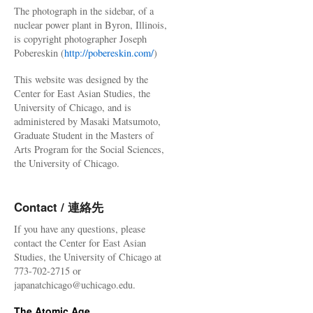
The photograph in the sidebar, of a
nuclear power plant in Byron, Illinois,
is copyright photographer Joseph
Pobereskin (
http://pobereskin.com/
)
This website was designed by the
Center for East Asian Studies, the
University of Chicago, and is
administered by Masaki Matsumoto,
Graduate Student in the Masters of
Arts Program for the Social Sciences,
the University of Chicago.
Contact / 連絡先
If you have any questions, please
contact the Center for East Asian
Studies, the University of Chicago at
773-702-2715 or
japanatchicago@uchicago.edu.
The Atomic Age