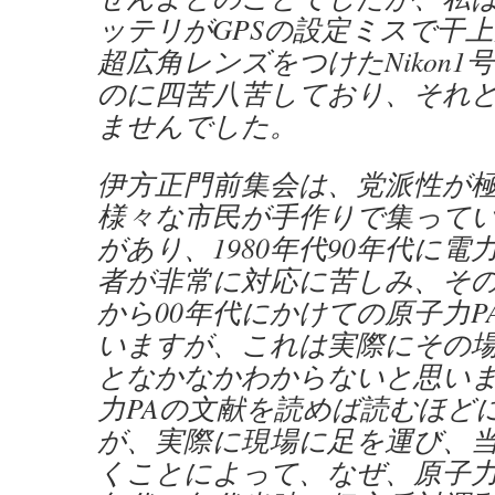
ッテリがGPSの設定ミスで干
超広角レンズをつけたNikon
のに四苦八苦しており、それ
ませんでした。
伊方正門前集会は、党派性が
様々な市民が手作りで集って
があり、1980年代90年代に電
者が非常に対応に苦しみ、その
から00年代にかけての原子力P
いますが、これは実際にその
となかなかわからないと思い
力PAの文献を読めば読むほど
が、実際に現場に足を運び、
くことによって、なぜ、原子力P