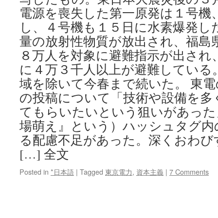
電源を喪失した第一原発は１号機
し、４号機も１５日に水素爆発し
量の放射性物質が放出され、福島
８万人を対象に避難指示が出され
に４万３千人以上が避難している
域を除いて今春まで続いた。 東
の投稿について「技術や設備を多
てもらいたいという狙いがあった
場萌え』という）ハッシュタグ内
る配慮不足があった。深くおわび
[…] 全文
Posted in
*日本語
|
Tagged
東京電力
,
資本主義
|
7 Comments