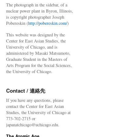
The photograph in the sidebar, of a
nuclear power plant in Byron, Illinois,
is copyright photographer Joseph
Pobereskin (
http://pobereskin.com/
)
This website was designed by the
Center for East Asian Studies, the
University of Chicago, and is
administered by Masaki Matsumoto,
Graduate Student in the Masters of
Arts Program for the Social Sciences,
the University of Chicago.
Contact / 連絡先
If you have any questions, please
contact the Center for East Asian
Studies, the University of Chicago at
773-702-2715 or
japanatchicago@uchicago.edu.
The Atomic Age