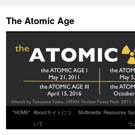
Skip
to
The Atomic Age
content
*HOME*
About/サイトにつ
Multimedia
Resources
Sy
いて
ウ