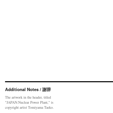
Additional Notes / 謝辞
The artwork in the header, titled
"JAPAN:Nuclear Power Plant," is
copyright artist Tomiyama Taeko.