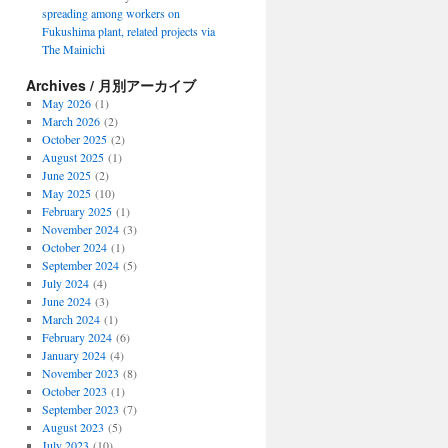
spreading among workers on
Fukushima plant, related projects via
The Mainichi
Archives / 月別アーカイブ
May 2026
(1)
March 2026
(2)
October 2025
(2)
August 2025
(1)
June 2025
(2)
May 2025
(10)
February 2025
(1)
November 2024
(3)
October 2024
(1)
September 2024
(5)
July 2024
(4)
June 2024
(3)
March 2024
(1)
February 2024
(6)
January 2024
(4)
November 2023
(8)
October 2023
(1)
September 2023
(7)
August 2023
(5)
July 2023
(10)