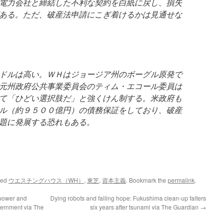
電力会社と締結した不利な契約を白紙に戻し、損失
ある。ただ、破産法申請にこぎ着けるかは見通せな
ドルは高い。ＷＨはジョージア州のボーグル原発で
元州政府公共事業委員会のティム・エコール委員は
て「ひどい選択肢だ」と強くけん制する。米政府も
ル（約９５００億円）の債務保証をしており、破産
題に発展する恐れもある。
ged
ウエスチングハウス（WH）
,
東芝
,
資本主義
. Bookmark the
permalink
.
 power and
Dying robots and failing hope: Fukushima clean-up falters
vernment via The
six years after tsunami via The Guardian
→