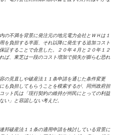
内の不満を背景に発注元の地元電力会社とＷＨは１
用を負担する半面、それ以降に発生する追加コスト
保証することで合意した。２０年４月と２０年１２
れば、東芝は一段のコスト増加で損失が膨らむ恐れ
容の見直しや破産法１１条申請を通じた条件変更
にも負担してもらうことを模索するが、同州政府担
コット氏は「現行契約の維持が州民にとっての利益
ない」と容認しない考えだ。
連邦破産法１１条の適用申請を検討している背景に