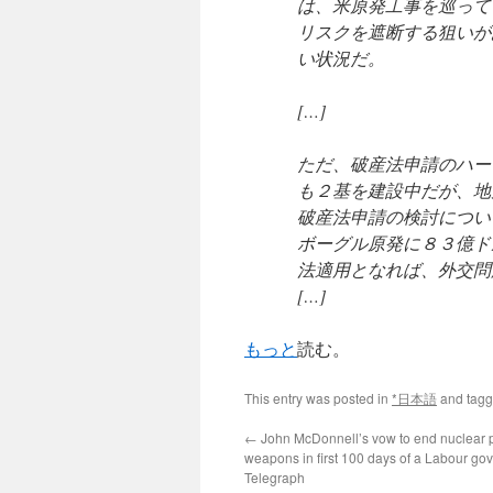
は、米原発工事を巡って
リスクを遮断する狙いが
い状況だ。
[…]
ただ、破産法申請のハー
も２基を建設中だが、地
破産法申請の検討につい
ボーグル原発に８３億ド
法適用となれば、外交問
[…]
もっと
読む。
This entry was posted in
*日本語
and tag
←
John McDonnell’s vow to end nuclear
weapons in first 100 days of a Labour go
Telegraph