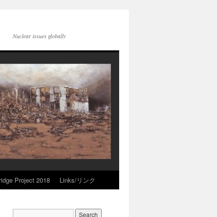
Nuclear issues globally
idge Project 2018
Links/リンク