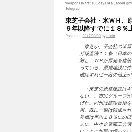
weapons in first 100 days of a Labour go
Telegraph
東芝子会社・米ＷＨ、
９年以降すでに１８％上
Posted on
2017/03/09
by
nfield
東芝が、子会社の米原
邦破産法１１条（日本の
対し、ＷＨが原発を建設
っている。原発建設に伴
破綻すれば一段の値上が
「東芝の原発建設はギ
ない」。市民グループが
げた。同州は建設費用を
用。既に一部は転嫁され
昇幅は平均１８％にのぼ
式に、中小企業商工会議
いことに州民は憤ってい