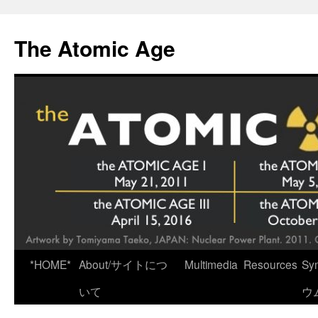
Skip
to
The Atomic Age
content
*HOME*
About/サイトにつ
Multimedia
Resources
Sy
いて
ウ