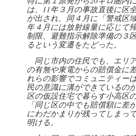
特に第１原発から20キロ圏内
は、11年３月の事故直後に区
が出され、同４月に「警戒区域
年４月には放射線量に応じて
制限、避難指示解除準備の３
るという変遷をたどった。
同じ市内の住民でも、エリア
の有無や東電からの賠償金に
れらの影響でコミュニティー
民の意識に溝ができているの
区の仮設住宅で暮らす小高区の
「同じ区の中でも賠償額に差
にわだかまりが残ってしまっ
明ける。