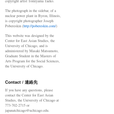
copyright artist Tomiyama Taeko.
The photograph in the sidebar, of a
nuclear power plant in Byron, Illinois,
is copyright photographer Joseph
Pobereskin (
http://pobereskin.com/
)
This website was designed by the
Center for East Asian Studies, the
University of Chicago, and is
administered by Masaki Matsumoto,
Graduate Student in the Masters of
Arts Program for the Social Sciences,
the University of Chicago.
Contact / 連絡先
If you have any questions, please
contact the Center for East Asian
Studies, the University of Chicago at
773-702-2715 or
japanatchicago@uchicago.edu.