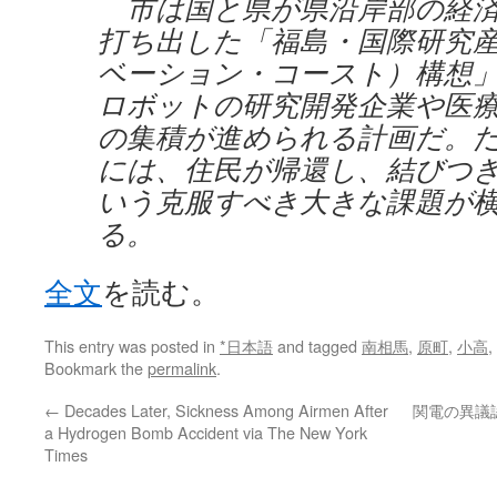
市は国と県が県沿岸部の経済
打ち出した「福島・国際研究
ベーション・コースト）構想
ロボットの研究開発企業や医
の集積が進められる計画だ。
には、住民が帰還し、結びつ
いう克服すべき大きな課題が
る。
全文
を読む。
This entry was posted in
*日本語
and tagged
南相馬
,
原町
,
小高
,
Bookmark the
permalink
.
←
Decades Later, Sickness Among Airmen After
関電の異議
a Hydrogen Bomb Accident via The New York
Times