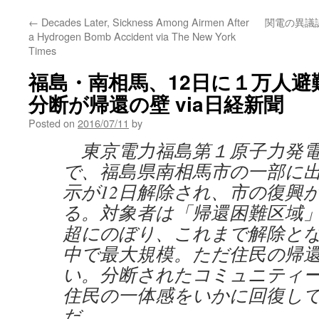
←
Decades Later, Sickness Among Airmen After
関電の異議
a Hydrogen Bomb Accident via The New York
Times
福島・南相馬、12日に１万人避
分断が帰還の壁 via日経新聞
Posted on
2016/07/11
by
東京電力福島第１原子力発電
で、福島県南相馬市の一部に
示が12日解除され、市の復興
る。対象者は「帰還困難区域
超にのぼり、これまで解除と
中で最大規模。ただ住民の帰
い。分断されたコミュニティ
住民の一体感をいかに回復し
だ。