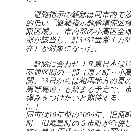
避難指示の解除は同市内で放
的低い「避難指示解除準備区
限区域」。市南部の小高区全
部が該当し、計3487世帯１万8
在）が対象になった。
解除に合わせＪＲ東日本は1
不通区間の一部（原ノ町～小
開。23日からは相馬地方の夏
馬野馬追」も始まる予定で、
弾みをつけたいと期待する。
[…]
同市は10年前の2006年、旧原
町、旧鹿島町の３市町が合併