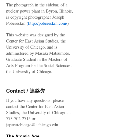
The photograph in the sidebar, of a
nuclear power plant in Byron, Illinois,
is copyright photographer Joseph
Pobereskin (
http://pobereskin.com/
)
This website was designed by the
Center for East Asian Studies, the
University of Chicago, and is
administered by Masaki Matsumoto,
Graduate Student in the Masters of
Arts Program for the Social Sciences,
the University of Chicago.
Contact / 連絡先
If you have any questions, please
contact the Center for East Asian
Studies, the University of Chicago at
773-702-2715 or
japanatchicago@uchicago.edu.
The Atomic Age