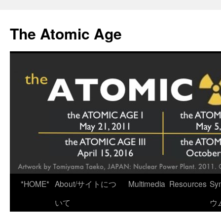
Skip
to
The Atomic Age
content
*HOME*
About/サイトにつ
Multimedia
Resources
Sy
いて
ウ