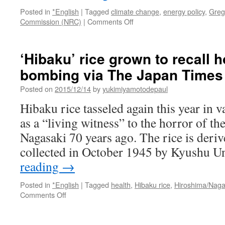
Posted in
*English
|
Tagged
climate change
,
energy policy
,
Greg
on
Commission (NRC)
|
Comments Off
Nuclear
Power
and
‘Hibaku’ rice grown to recall h
Climate
bombing via The Japan Times
Change
via
Posted on
2015/12/14
by
yukimiyamotodepaul
Huff
Post
Hibaku rice tasseled again this year in v
Politics
as a “living witness” to the horror of t
Nagasaki 70 years ago. The rice is deri
collected in October 1945 by Kyushu U
reading
→
Posted in
*English
|
Tagged
health
,
Hibaku rice
,
Hiroshima/Naga
on
Comments Off
‘Hibaku’
rice
grown