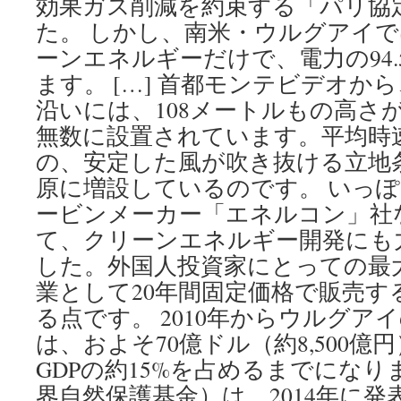
効果ガス削減を約束する「パリ協
た。 しかし、南米・ウルグアイで
ーンエネルギーだけで、電力の94
ます。 […] 首都モンテビデオか
沿いには、108メートルもの高さ
無数に設置されています。平均時速
の、安定した風が吹き抜ける立地
原に増設しているのです。 いっ
ービンメーカー「エネルコン」社
て、クリーンエネルギー開発にも
した。外国人投資家にとっての最
業として20年間固定価格で販売す
る点です。 2010年からウルグア
は、およそ70億ドル（約8,500
GDPの約15%を占めるまでになり
界自然保護基金）は、2014年に