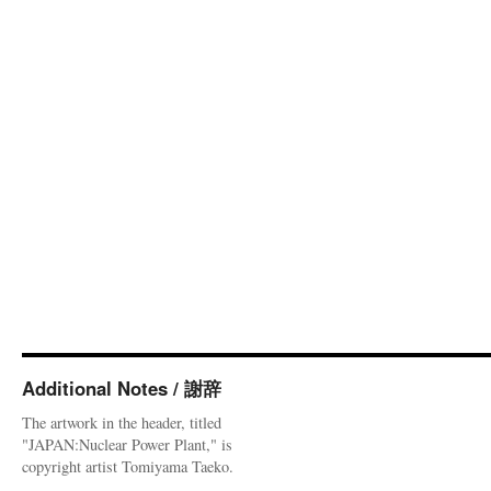
Additional Notes / 謝辞
The artwork in the header, titled
"JAPAN:Nuclear Power Plant," is
copyright artist Tomiyama Taeko.