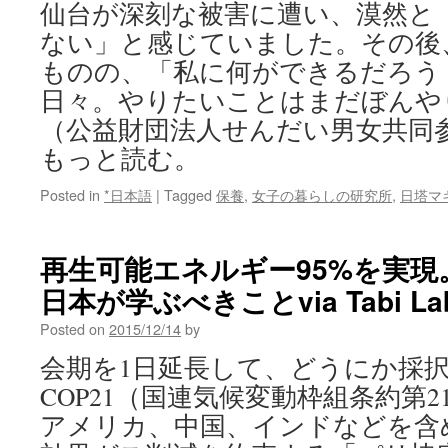
仙台が深刻な被害に遭い、漠然と
ない」と感じていました。その後
ものの、「私に何ができるだろう
日々。やりたいことはまだぼんやり
（公益財団法人せんだい男女共同
もっと読む。
Posted in
*日本語
|
Tagged
保養
,
女子の暮らしの研究所
,
日塔マ
再生可能エネルギー95%を実
日本が学ぶべきことvia Tabi La
Posted on
2015/12/14
by
会期を1日延長して、どうにか採
COP21（国連気候変動枠組条約第
アメリカ、中国、インドなどを含め