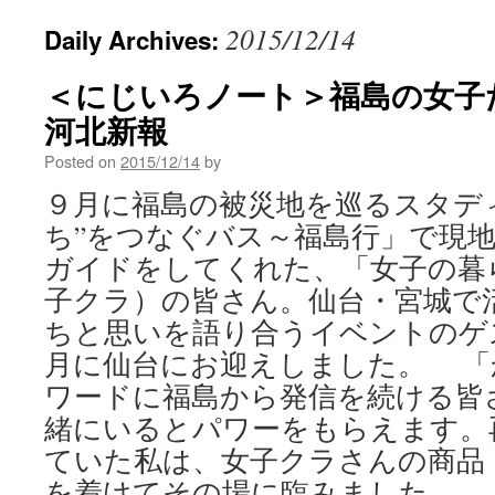
2015/12/14
Daily Archives:
＜にじいろノート＞福島の女子た
河北新報
Posted on
2015/12/14
by
９月に福島の被災地を巡るスタデ
ち”をつなぐバス～福島行」で現
ガイドをしてくれた、「女子の暮
子クラ）の皆さん。仙台・宮城で
ちと思いを語り合うイベントのゲ
月に仙台にお迎えしました。 「
ワードに福島から発信を続ける皆
緒にいるとパワーをもらえます。
ていた私は、女子クラさんの商品
を着けてその場に臨みました。 