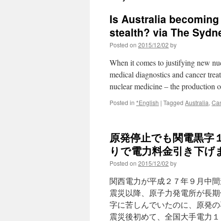
Is Australia becoming
stealth? via The Sydn
Posted on
2015/12/02
by
When it comes to justifying new nucl
medical diagnostics and cancer treat
nuclear medicine – the production 
Posted in
*English
|
Tagged
Australia
,
Ca
原発停止でも関電黒字
りで電力料金引き下げま
Posted on
2015/12/02
by
関西電力が平成２７年９月中間
震災以降、原子力発電所が長期
字に苦しんでいたのに、原発の
震災後初めて、全国大手電力１