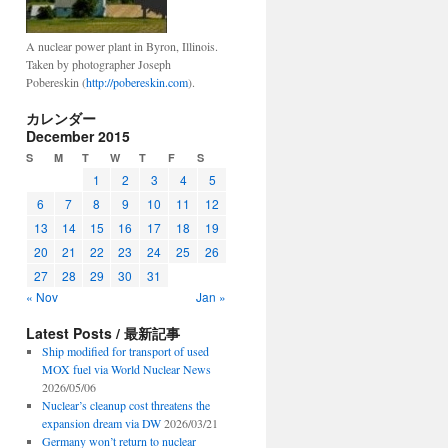
A nuclear power plant in Byron, Illinois.
Taken by photographer Joseph
Pobereskin (
http://pobereskin.com
).
カレンダー
December 2015
S
M
T
W
T
F
S
1
2
3
4
5
6
7
8
9
10
11
12
13
14
15
16
17
18
19
20
21
22
23
24
25
26
27
28
29
30
31
« Nov
Jan »
Latest Posts / 最新記事
Ship modified for transport of used
MOX fuel via World Nuclear News
2026/05/06
Nuclear’s cleanup cost threatens the
expansion dream via DW
2026/03/21
Germany won’t return to nuclear