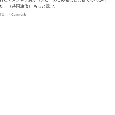
円
た。（共同通信） もっと読む。
の
不
除染
|
14 Comments
思
議
火
発
原
油
な
ど
値
下
が
り
で
電
力
料
金
引
き
下
げ
ま