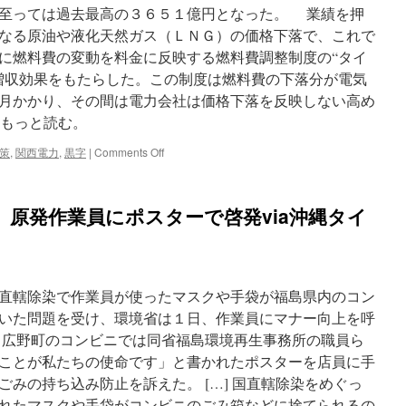
至っては過去最高の３６５１億円となった。 業績を押
なる原油や液化天然ガス（ＬＮＧ）の価格下落で、これで
に燃料費の変動を料金に反映する燃料費調整制度の“タイ
増収効果をもたらした。この制度は燃料費の下落分が電気
月かかり、その間は電力会社は価格下落を反映しない高め
 もっと読む。
on
策
,
関西電力
,
黒字
|
Comments Off
原
発
停
原発作業員にポスターで啓発via沖縄タイ
止
で
も
関
電
直轄除染で作業員が使ったマスクや手袋が福島県内のコン
黒
字
いた問題を受け、環境省は１日、作業員にマナー向上を呼
１
広野町のコンビニでは同省福島環境再生事務所の職員ら
１
ことが私たちの使命です」と書かれたポスターを店員に手
２
５
みの持ち込み防止を訴えた。 […] 国直轄除染をめぐっ
億
れたマスクや手袋がコンビニのごみ箱などに捨てられるの