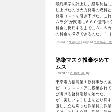
最終黒字を計上し、経常利益に
し上げたのは火力発電の燃料と
発電コストを引き下げた。これ
ムラグ”が関電に６８０億円の
料金に反映するまでに３～５カ
の料金を徴収できるのだ。 […]
Posted in
*English
|
Tagged
エネルギー政
除染マスク投棄やめて 
ムス
Posted on
2015/12/02
by
東京電力福島第１原発事故の国
ビニエンスストアに投棄されて
び掛ける啓発活動を始めた。 
が「美しいふくしまをとり戻す
渡し、立ち寄った作業員に作業ご
てはことし１０月、作業に使わ