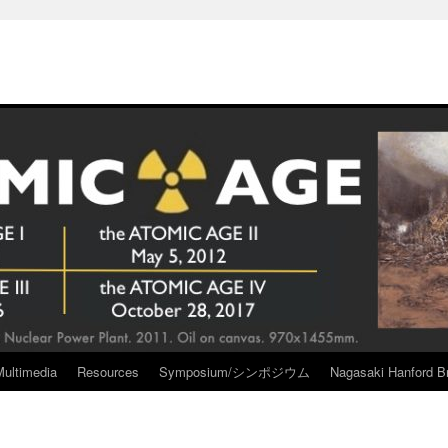
Multimedia
Resources
Symposium/シンポジウム
Nagasaki Hanford Br