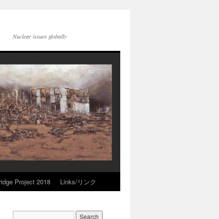
Nuclear issues globally
idge Project 2018
Links/リンク