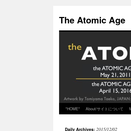
Skip
to
The Atomic Age
content
*HOME*
About/サイトについて
2015/12/02
Daily Archives: