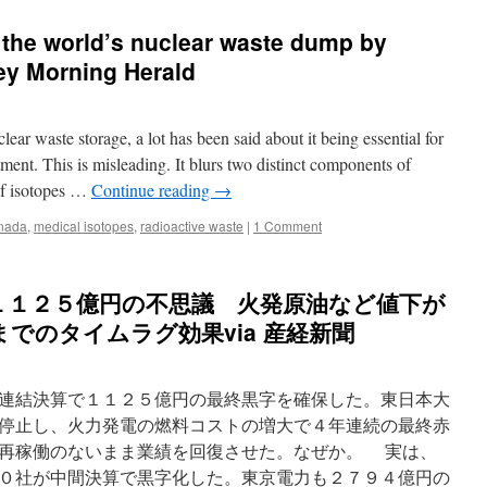
 the world’s nuclear waste dump by
ey Morning Herald
ear waste storage, a lot has been said about it being essential for
ment. This is misleading. It blurs two distinct components of
of isotopes …
Continue reading
→
nada
,
medical isotopes
,
radioactive waste
|
1 Comment
１１２５億円の不思議 火発原油など値下が
でのタイムラグ効果via 産経新聞
連結決算で１１２５億円の最終黒字を確保した。東日本大
停止し、火力発電の燃料コストの増大で４年連続の最終赤
再稼働のないまま業績を回復させた。なぜか。 実は、
０社が中間決算で黒字化した。東京電力も２７９４億円の