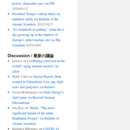
power, chancellor says via DW
2026/03/12
President Trump’s radical attack on
radiation safety via Bulletin of the
Atomic Scientists
2025/10/27
‘It’s Sellafield or nothing’: what life is
like growing up in the shadow of
Europe’s oldest nuclear site via The
Guardian
2025/10/07
Discussion / 最新の議論
Leonsz
on
Combating corrosion in the
world’s aging nuclear reactors via
c&en
Mark Ultra
on
Special Report: Help
wanted in Fukushima: Low pay, high
risks and gangsters via Reuters
Grom Montenegro
on
Duke Energy’s
shell game via Beyond Nuclear
International
Jim Rice
on
Trinity: “The most
significant hazard of the entire
Manhattan Project” via Bulletin of
Atomic Scientists
Barbarra BBonney
on
COVID-19