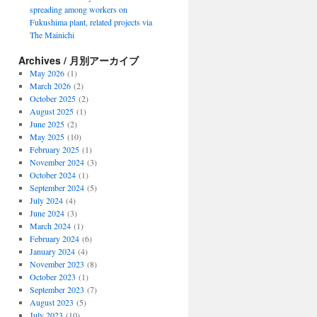
spreading among workers on
Fukushima plant, related projects via
The Mainichi
Archives / 月別アーカイブ
May 2026
(1)
March 2026
(2)
October 2025
(2)
August 2025
(1)
June 2025
(2)
May 2025
(10)
February 2025
(1)
November 2024
(3)
October 2024
(1)
September 2024
(5)
July 2024
(4)
June 2024
(3)
March 2024
(1)
February 2024
(6)
January 2024
(4)
November 2023
(8)
October 2023
(1)
September 2023
(7)
August 2023
(5)
July 2023
(10)