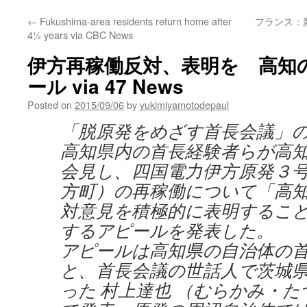
←
Fukushima-area residents return home after
フランス：
4½ years via CBC News
伊方再稼働反対、表明を 高知
ール via 47 News
Posted on
2015/09/06
by
yukimiyamotodepaul
「脱原発をめざす首長会議」
高知県内の首長経験者らが高
会見し、四国電力伊方原発３
方町）の再稼働について「高
対意見を積極的に表明するこ
するアピールを発表した。
アピールは高知県の自治体の
と、首長会議の世話人で茨城
った 村上達也 （むらかみ・た