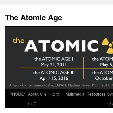
Skip
to
The Atomic Age
content
*HOME*
About/サイトにつ
Multimedia
Resources
Sy
いて
ウ