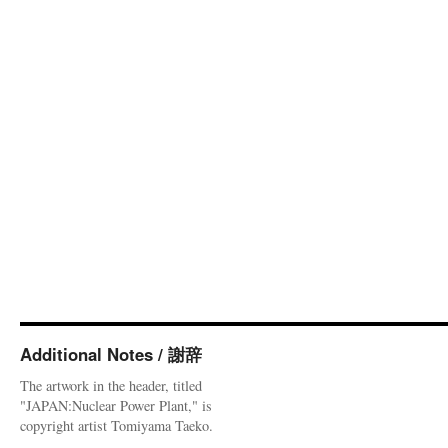
Additional Notes / 謝辞
The artwork in the header, titled
"JAPAN:Nuclear Power Plant," is
copyright artist Tomiyama Taeko.