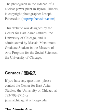
The photograph in the sidebar, of a
nuclear power plant in Byron, Illinois,
is copyright photographer Joseph
Pobereskin (
http://pobereskin.com/
)
This website was designed by the
Center for East Asian Studies, the
University of Chicago, and is
administered by Masaki Matsumoto,
Graduate Student in the Masters of
Arts Program for the Social Sciences,
the University of Chicago.
Contact / 連絡先
If you have any questions, please
contact the Center for East Asian
Studies, the University of Chicago at
773-702-2715 or
japanatchicago@uchicago.edu.
The Atomic Age