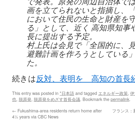
で発表。原発の周辺自治体で
画を立てられないと指摘し、
において住民の生命と財産を
る」として、近く 高知県知事
長に提出する予定。
村上氏は会見で「全国的に、
避難計画を作ろうとしている
た。
続きは
反対、表明を 高知の首長
This entry was posted in
*日本語
and tagged
エネルギー政策
,
伊
也
,
脱原発
,
脱原発をめざす首長会議
. Bookmark the
permalink
.
←
Fukushima-area residents return home after
フランス：
4½ years via CBC News