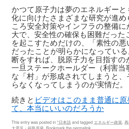
かつて原子力は夢のエネルギーと
化に向けたさまざまな研究が進め
ころ安全対策やインフラの整備に
大で、安全性の確保も困難だった
を起こすためだけの、「素性の悪
だったことが明らかになっている
断をすれば、脱原子力を目指すの
一旦ステークホールダー（利害当
な「村」が形成されてしまうと、
らなくなってしまうのが実情だ。
続きと
ビデオはこのまま普通に原
て、本当にいいのだろうか
This entry was posted in
*日本語
and tagged
エネルギー政策
,
再
大震災・福島原発
. Bookmark the
permalink
.