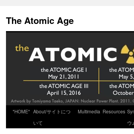
Skip
to
The Atomic Age
content
*HOME*
About/サイトにつ
Multimedia
Resources
Sy
いて
ウ