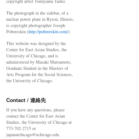
copyright artist Tomiyama Taeko.
The photograph in the sidebar, of a
nuclear power plant in Byron, Illinois,
is copyright photographer Joseph
Pobereskin (
http://pobereskin.com/
)
This website was designed by the
Center for East Asian Studies, the
University of Chicago, and is
administered by Masaki Matsumoto,
Graduate Student in the Masters of
Arts Program for the Social Sciences,
the University of Chicago.
Contact / 連絡先
If you have any questions, please
contact the Center for East Asian
Studies, the University of Chicago at
773-702-2715 or
japanatchicago@uchicago.edu.