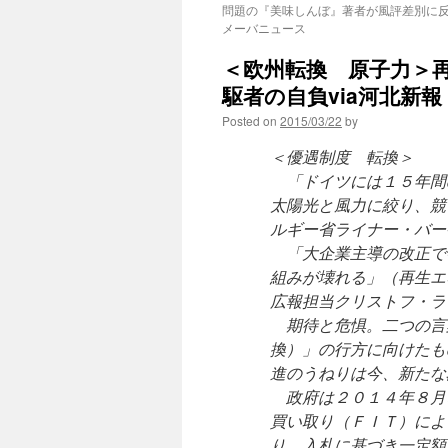
問題の『美味しんぼ』著者が風評差別に反論！
メーバニュース
＜欧州転換 原子力＞
駆者の自負via河北新報
Posted on
2015/03/22
by
＜優遇制度 転換＞
「ドイツには１５年間
太陽光と風力に絞り、競
ルギー省ライナー・バー
「大企業主導の改正で
組みが壊れる」（再生エ
広報担当クリストフ・ラ
期待と危惧。二つの言
換）」の行方に向けたも
進のうねりは今、新たな
政府は２０１４年８月
買い取り（ＦＩＴ）によ
り、入札に基づき一定額