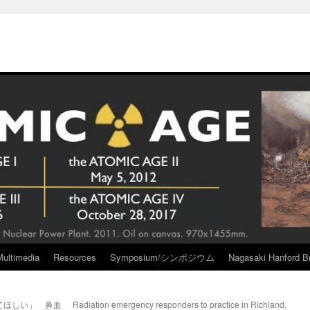
Multimedia
Resources
Symposium/シンポジウム
Nagasaki Hanford Br
てほしい」 鼻血
Radiation emergency responders to practice in Richland,