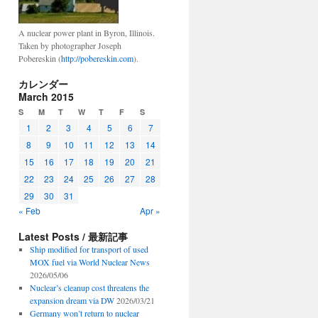
A nuclear power plant in Byron, Illinois.
Taken by photographer Joseph
Pobereskin (
http://pobereskin.com
).
カレンダー
March 2015
S
M
T
W
T
F
S
1
2
3
4
5
6
7
8
9
10
11
12
13
14
15
16
17
18
19
20
21
22
23
24
25
26
27
28
29
30
31
« Feb
Apr »
Latest Posts / 最新記事
Ship modified for transport of used
MOX fuel via World Nuclear News
2026/05/06
Nuclear’s cleanup cost threatens the
expansion dream via DW
2026/03/21
Germany won’t return to nuclear