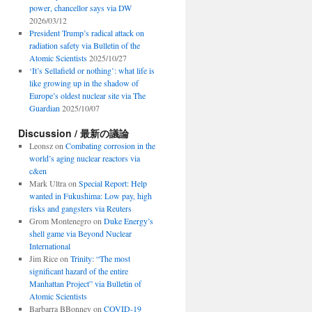
power, chancellor says via DW
2026/03/12
President Trump’s radical attack on
radiation safety via Bulletin of the
Atomic Scientists
2025/10/27
‘It’s Sellafield or nothing’: what life is
like growing up in the shadow of
Europe’s oldest nuclear site via The
Guardian
2025/10/07
Discussion / 最新の議論
Leonsz
on
Combating corrosion in the
world’s aging nuclear reactors via
c&en
Mark Ultra
on
Special Report: Help
wanted in Fukushima: Low pay, high
risks and gangsters via Reuters
Grom Montenegro
on
Duke Energy’s
shell game via Beyond Nuclear
International
Jim Rice
on
Trinity: “The most
significant hazard of the entire
Manhattan Project” via Bulletin of
Atomic Scientists
Barbarra BBonney
on
COVID-19