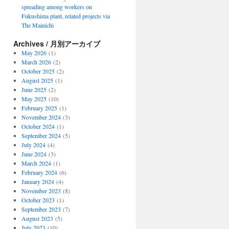
spreading among workers on
Fukushima plant, related projects via
The Mainichi
Archives / 月別アーカイブ
May 2026
(1)
March 2026
(2)
October 2025
(2)
August 2025
(1)
June 2025
(2)
May 2025
(10)
February 2025
(1)
November 2024
(3)
October 2024
(1)
September 2024
(5)
July 2024
(4)
June 2024
(3)
March 2024
(1)
February 2024
(6)
January 2024
(4)
November 2023
(8)
October 2023
(1)
September 2023
(7)
August 2023
(5)
July 2023
(10)