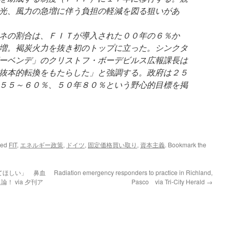
光、風力の急増に伴う負担の軽減を図る狙いがあ
ネの割合は、ＦＩＴが導入された００年の６％か
増。褐炭火力を抜き初のトップに立った。シンクタ
ーベンデ」のクリストフ・ボーデビルス広報課長は
抜本的転換をもたらした」と強調する。政府は２５
５５～６０％、５０年８０％という野心的目標を掲
ged
FIT
,
エネルギー政策
,
ドイツ
,
固定価格買い取り
,
資本主義
. Bookmark the
てほしい」 鼻血
Radiation emergency responders to practice in Richland,
 via 夕刊ア
Pasco via Tri-City Herald
→