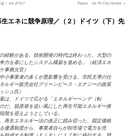
 via 夕刊ア
Pasco via Tri-City Herald
→
再生エネに競争原理／（２）ドイツ（下）先
の経験がある。技術開発の時代は終わった。大型の
争力を基にしたシステム構築を進める」（経済エネ
ケ事務次官）
中小事業者の多くが悪影響を受ける。市民主導の仕
ネルギー販売会社グリーンピース・エナジーの政策
ッシュ氏）
葉は、ドイツで広がる「エネルギーベンデ（転
のだ。脱原発を追い風にした再生可能エネルギー推
段階を迎えようとしている。
、再生エネルギー法の改正に踏み切った。固定価格
る優遇制度から、事業者自らが卸市場で電力を売
を助成する制度（ＦＩＰ）に１７年に移行する。競