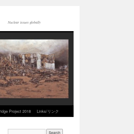
Nuclear issues globally
idge Project 2018
Links/リンク