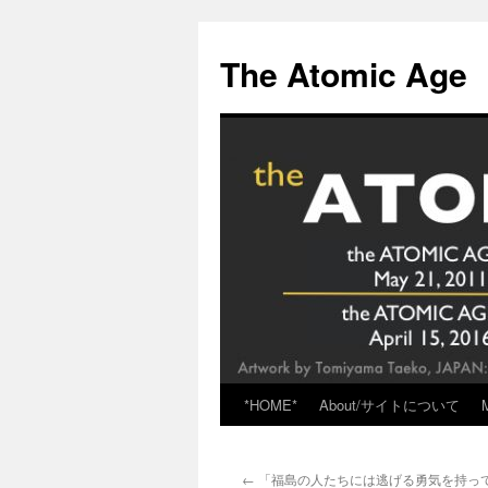
Skip
to
The Atomic Age
content
*HOME*
About/サイトについて
←
「福島の人たちには逃げる勇気を持っ