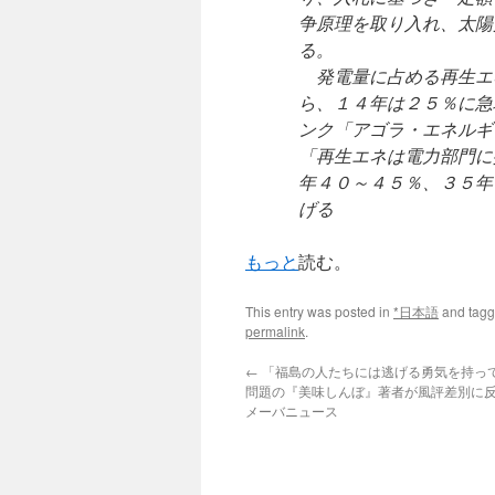
争原理を取り入れ、太陽
る。
発電量に占める再生エ
ら、１４年は２５％に急
ンク「アゴラ・エネルギ
「再生エネは電力部門に
年４０～４５％、３５年
げる
もっと
読む。
This entry was posted in
*日本語
and tag
permalink
.
←
「福島の人たちには逃げる勇気を持っ
問題の『美味しんぼ』著者が風評差別に反論！
メーバニュース