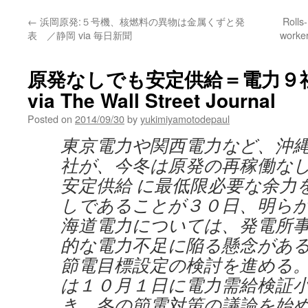
←
浜岡原発:５号機、核燃料の異物は金属くずと発
Rolls
表 ／静岡 via 毎日新聞
worker
原発なしでも安定供給＝電力９
via The Wall Street Journal
Posted on
2014/09/30
by
yukimiyamotodepaul
東京電力や関西電力など、沖
社が、今冬は原発の再稼働な
安定供給 に最低限必要な余力
しであることが３０日、明ら
海道電力については、発電所
的な電力不足に陥る懸念がある
節電目標設定の検討を進める
は１０月１日に電力需給検証
き、冬の節電対策の議論を始