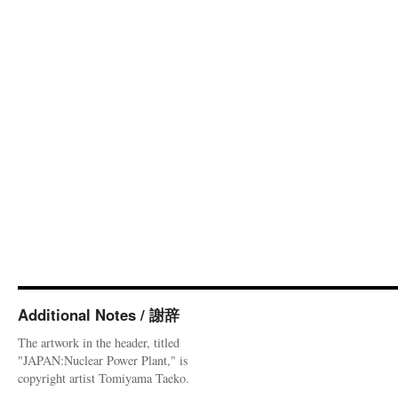
Additional Notes / 謝辞
The artwork in the header, titled
"JAPAN:Nuclear Power Plant," is
copyright artist Tomiyama Taeko.