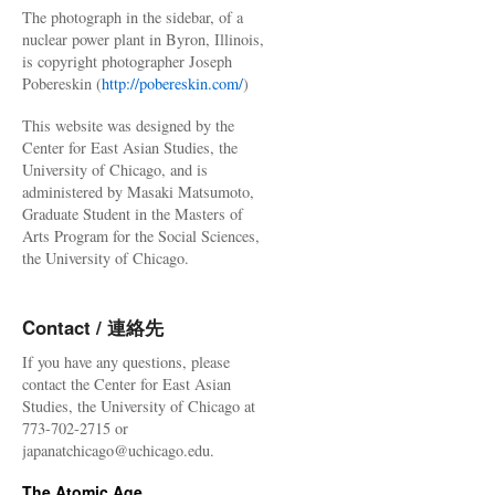
The photograph in the sidebar, of a
nuclear power plant in Byron, Illinois,
is copyright photographer Joseph
Pobereskin (
http://pobereskin.com/
)
This website was designed by the
Center for East Asian Studies, the
University of Chicago, and is
administered by Masaki Matsumoto,
Graduate Student in the Masters of
Arts Program for the Social Sciences,
the University of Chicago.
Contact / 連絡先
If you have any questions, please
contact the Center for East Asian
Studies, the University of Chicago at
773-702-2715 or
japanatchicago@uchicago.edu.
The Atomic Age