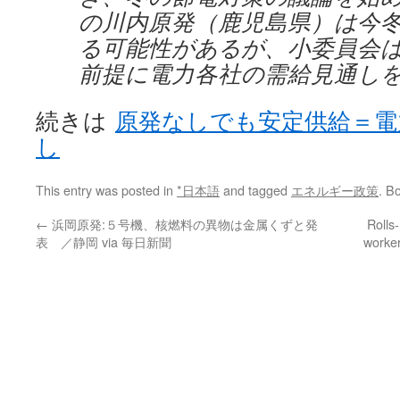
の川内原発（鹿児島県）は今
る可能性があるが、小委員会
前提に電力各社の需給見通し
続きは
原発なしでも安定供給＝電
し
This entry was posted in
*日本語
and tagged
エネルギー政策
. B
←
浜岡原発:５号機、核燃料の異物は金属くずと発
Rolls
表 ／静岡 via 毎日新聞
worker