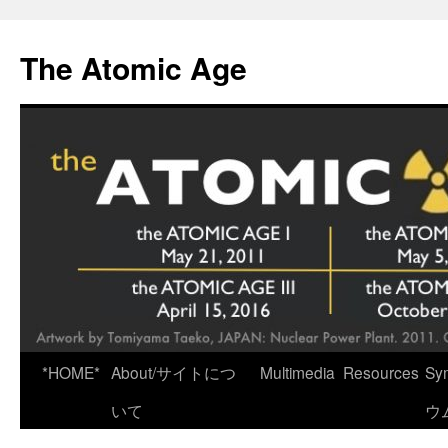
Skip
to
The Atomic Age
content
*HOME*
About/サイトにつ
Multimedia
Resources
Sy
いて
ウ