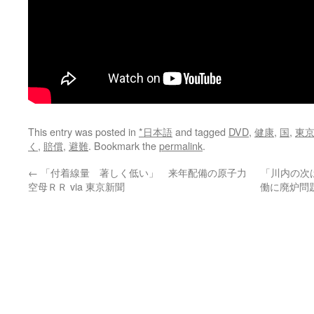
This entry was posted in
*日本語
and tagged
DVD
,
健康
,
国
,
東
く
,
賠償
,
避難
. Bookmark the
permalink
.
←
「付着線量 著しく低い」 来年配備の原子力
「川内の次
空母ＲＲ via 東京新聞
働に廃炉問題