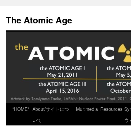
Skip
to
The Atomic Age
content
*HOME*
About/サイトにつ
Multimedia
Resources
Sy
いて
ウ