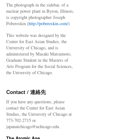
The photograph in the sidebar, of a
nuclear power plant in Byron, Illinois,
is copyright photographer Joseph
Pobereskin (
http://pobereskin.com/
)
This website was designed by the
Center for East Asian Studies, the
University of Chicago, and is
administered by Masaki Matsumoto,
Graduate Student in the Masters of
Arts Program for the Social Sciences,
the University of Chicago.
Contact / 連絡先
If you have any questions, please
contact the Center for East Asian
Studies, the University of Chicago at
773-702-2715 or
japanatchicago@uchicago.edu.
The Atomic Age