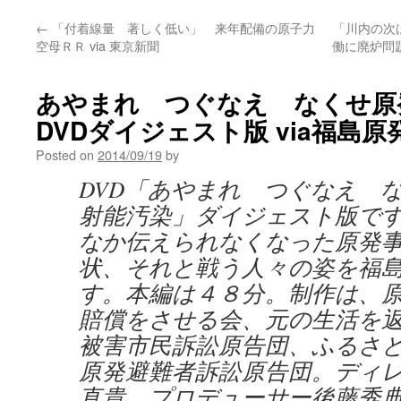
←
「付着線量 著しく低い」 来年配備の原子力
「川内の次
空母ＲＲ via 東京新聞
働に廃炉問題
あやまれ つぐなえ なくせ
DVDダイジェスト版 via福島
Posted on
2014/09/19
by
DVD「あやまれ つぐなえ 
射能汚染」ダイジェスト版で
なか伝えられなくなった原発­
状、それと戦う人々の姿を福
す。本編は４８分。制作は、原
賠償をさせる会、元の生活を
被害市民訴訟原告団、ふるさと
原発避難者訴訟原告団。ディ
直貴 プロデューサー後藤秀