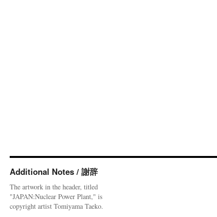
Additional Notes / 謝辞
The artwork in the header, titled
"JAPAN:Nuclear Power Plant," is
copyright artist Tomiyama Taeko.