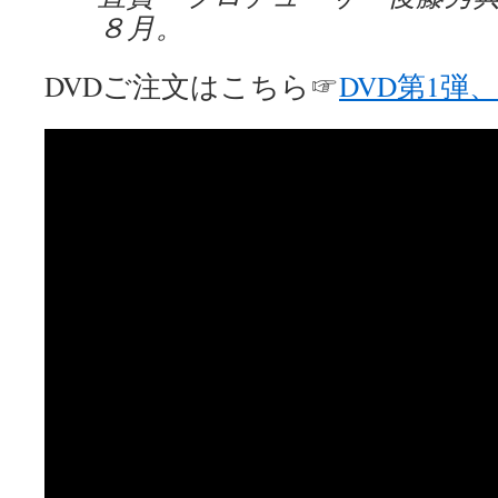
８月。
DVDご注文はこちら☞
DVD第1弾、