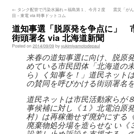
←
タンク配管で汚染水漏れ＝福島第１、今月２度
震災「がん
目－東電 via 時事ドットコム
道知事選「脱原発を争点に」 
街頭署名 via 北海道新聞
Posted on
2014/09/09
by
yukimiyamotodepaul
来春の道知事選に向け、脱原
めている市民団体「北海道の
ら）く知事を！」道民ネット
の賛同を呼びかける街頭署名
道民ネットは市民活動家らが
事候補に対し《１》北電泊原
村）は再稼働せず廃炉にする
廃棄物処分場を造らせな い《
設差し止め訴訟を支援する―