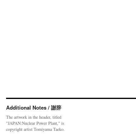
Additional Notes / 謝辞
The artwork in the header, titled
"JAPAN:Nuclear Power Plant," is
copyright artist Tomiyama Taeko.