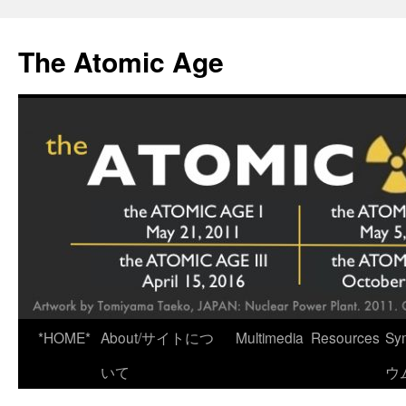
Skip
to
The Atomic Age
content
*HOME*
About/サイトにつ
Multimedia
Resources
Sy
いて
ウ