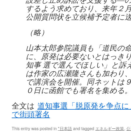
するよう求めており、来年２
公開質問状を立候補予定者に
（略）
山本太郎参院議員も「道民の
に、原発は必要ないとはっき
知事 選で選んでほしい」と訴
は作家の広瀬隆さんも加わり
で講演会を開催。同ネットは
０日に函館でも署名を集める
全文は
道知事選「脱原発を争点に
で街頭署名
This entry was posted in
*日本語
and tagged
エネルギー政策
,
公