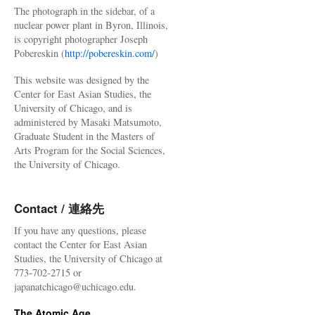
The photograph in the sidebar, of a
nuclear power plant in Byron, Illinois,
is copyright photographer Joseph
Pobereskin (
http://pobereskin.com/
)
This website was designed by the
Center for East Asian Studies, the
University of Chicago, and is
administered by Masaki Matsumoto,
Graduate Student in the Masters of
Arts Program for the Social Sciences,
the University of Chicago.
Contact / 連絡先
If you have any questions, please
contact the Center for East Asian
Studies, the University of Chicago at
773-702-2715 or
japanatchicago@uchicago.edu.
The Atomic Age