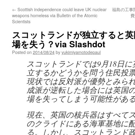
←
Scottish independence could leave UK nuclear
福島の工事
weapons homeless via Bulletin of the Atomic
費
Scientists
スコットランドが独立すると英
場を失う？via Slashdot
Posted on
2014/08/24
by
yukimiyamotodepaul
スコットランドでは9月18日
立するかどうかを問う住民投
現状では反対派が優勢とみら
成派が逆転した場合には英国
場を失ってしまう可能性があ
現在、英国の核兵器はすべて
のクライドにある海軍基地に
る。しかし、スコットランド