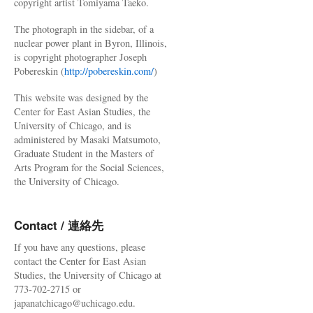
copyright artist Tomiyama Taeko.
The photograph in the sidebar, of a
nuclear power plant in Byron, Illinois,
is copyright photographer Joseph
Pobereskin (
http://pobereskin.com/
)
This website was designed by the
Center for East Asian Studies, the
University of Chicago, and is
administered by Masaki Matsumoto,
Graduate Student in the Masters of
Arts Program for the Social Sciences,
the University of Chicago.
Contact / 連絡先
If you have any questions, please
contact the Center for East Asian
Studies, the University of Chicago at
773-702-2715 or
japanatchicago@uchicago.edu.