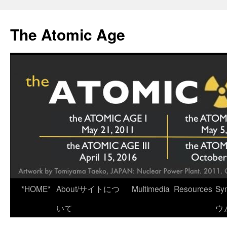
Skip
to
The Atomic Age
content
*HOME*
About/サイトにつ
Multimedia
Resources
Sy
いて
ウ