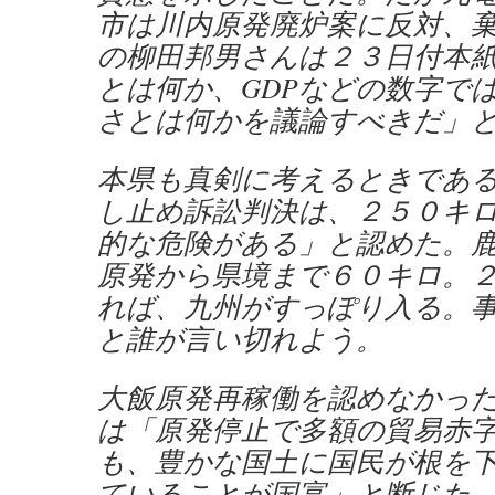
市は川内原発廃炉案に反対、
の柳田邦男さんは２３日付本
とは何か、GDPなどの数字で
さとは何かを議論すべきだ」
本県も真剣に考えるときであ
し止め訴訟判決は、２５０キ
的な危険がある」と認めた。
原発から県境まで６０キロ。
れば、九州がすっぽり入る。
と誰が言い切れよう。
大飯原発再稼働を認めなかっ
は「原発停止で多額の貿易赤
も、豊かな国土に国民が根を
ていることが国富」と断じた。