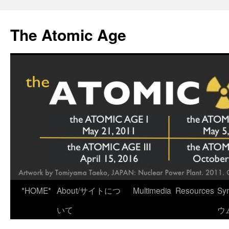
Skip
to
The Atomic Age
content
*HOME*
About/サイトにつ
Multimedia
Resources
Sy
いて
ウ