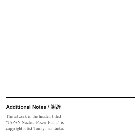
Additional Notes / 謝辞
The artwork in the header, titled
"JAPAN:Nuclear Power Plant," is
copyright artist Tomiyama Taeko.