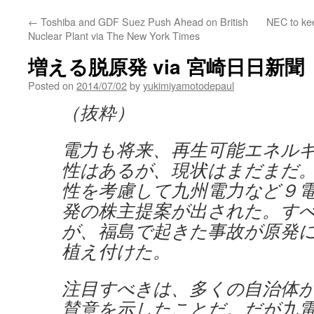
←
Toshiba and GDF Suez Push Ahead on British
NEC to kee
Nuclear Plant via The New York Times
増える脱原発 via 宮崎日日新聞
Posted on
2014/07/02
by
yukimiyamotodepaul
（抜粋）
電力も将来、再生可能エネル
性はあるが、現状はまだまだ
性を考慮して九州電力など９
発の株主提案が出された。す
が、福島で起きた事故が原発
植え付けた。
注目すべきは、多くの自治体
賛意を示したことだ。だが九