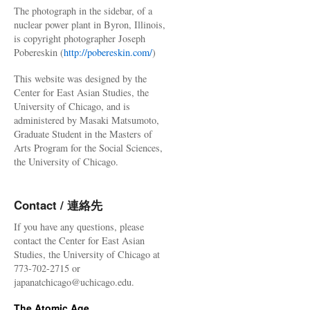
The photograph in the sidebar, of a
nuclear power plant in Byron, Illinois,
is copyright photographer Joseph
Pobereskin (
http://pobereskin.com/
)
This website was designed by the
Center for East Asian Studies, the
University of Chicago, and is
administered by Masaki Matsumoto,
Graduate Student in the Masters of
Arts Program for the Social Sciences,
the University of Chicago.
Contact / 連絡先
If you have any questions, please
contact the Center for East Asian
Studies, the University of Chicago at
773-702-2715 or
japanatchicago@uchicago.edu.
The Atomic Age