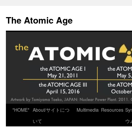
Skip
to
The Atomic Age
content
*HOME*
About/サイトにつ
Multimedia
Resources
Sy
いて
ウ