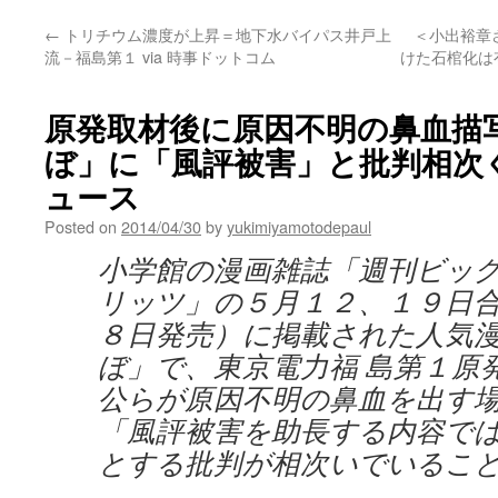
←
トリチウム濃度が上昇＝地下水バイパス井戸上
＜小出裕章
流－福島第１ via 時事ドットコム
けた石棺化は有
原発取材後に原因不明の鼻血描
ぼ」に「風評被害」と批判相次ぐ v
ュース
Posted on
2014/04/30
by
yukimiyamotodepaul
小学館の漫画雑誌「週刊ビッ
リッツ」の５月１２、１９日
８日発売）に掲載された人気
ぼ」で、東京電力福 島第１原
公らが原因不明の鼻血を出す
「風評被害を助長する内容で
とする批判が相次いでいるこ