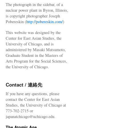
The photograph in the sidebar, of a
nuclear power plant in Byron, Illinois,
is copyright photographer Joseph
Pobereskin (
http://pobereskin.com/
)
This website was designed by the
Center for East Asian Studies, the
University of Chicago, and is
administered by Masaki Matsumoto,
Graduate Student in the Masters of
Arts Program for the Social Sciences,
the University of Chicago.
Contact / 連絡先
If you have any questions, please
contact the Center for East Asian
Studies, the University of Chicago at
773-702-2715 or
japanatchicago@uchicago.edu.
The Atomic Age