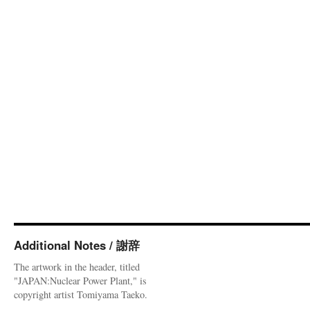
Additional Notes / 謝辞
The artwork in the header, titled
"JAPAN:Nuclear Power Plant," is
copyright artist Tomiyama Taeko.