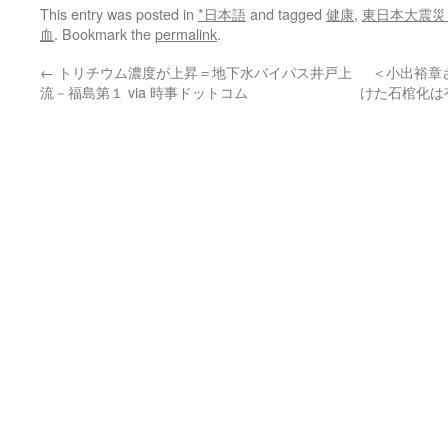
This entry was posted in
*日本語
and tagged
健康
,
東日本大震災
血
. Bookmark the
permalink
.
←
トリチウム濃度が上昇＝地下水バイパス井戸上
＜小出裕章
流－福島第１ via 時事ドットコム
けた石棺化は有