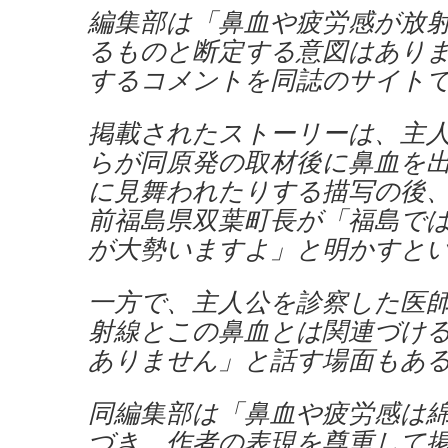
編集部は「鼻血や疲労感が放
るものと断定する意図はあり
するコメントを同誌のサイト
掲載されたストーリーは、主
らが同原発の取材後に鼻血を
に見舞われたりする描写の後
前福島県双葉町長が「福島で
が大勢いますよ」と明かすと
一方で、主人公を診察した医
射線とこの鼻血とは関連づけ
ありません」と話す場面もあ
同編集部は「鼻血や疲労感は
づき、作者の表現を尊重して