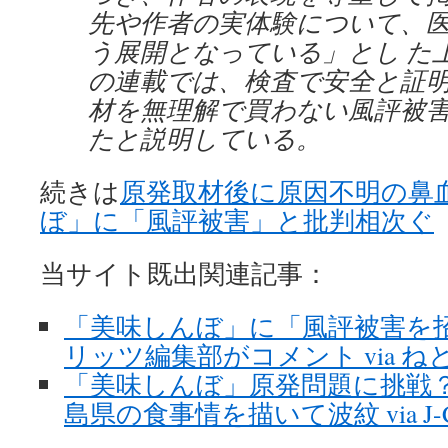
先や作者の実体験について、
う展開となっている」とし た
の連載では、検査で安全と証
材を無理解で買わない風評被
たと説明している。
続きは
原発取材後に原因不明の鼻
ぼ」に「風評被害」と批判相次ぐ
当サイト既出関連記事：
「美味しんぼ」に「風評被害を
リッツ編集部がコメント via ね
「美味しんぼ」原発問題に挑戦
島県の食事情を描いて波紋 via J