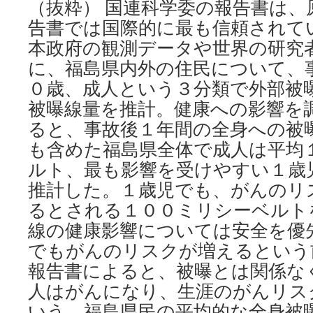
（抜粋） 国連科学委の報告書は、
Asian
告書では国際的に最も信頼されて
Studies,
University
本政府の観測データや世界の研究
of
に、福島県内外の住民について、
Colorado
Boulder
０歳、成人という３分類で外部被
被曝線量を推計。健康への影響を
ると、事故後１年間の全身への被
も含めた福島県全体で成人は平均
ルト、最も影響を受けやすい１歳
推計した。１歳児でも、がんのリ
るとされる１００ミリシーベルト
線の健康影響については安全を優
でもがんのリスクが増えるという
報告書によると、被曝とは関係な
人はがんになり、生涯のがんリス
いう。福島県民の平均的な全身被