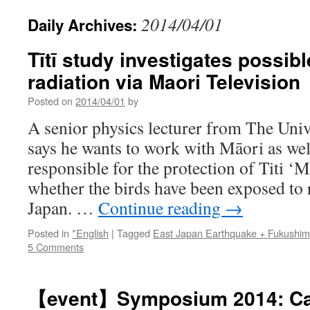
2014/04/01
Daily Archives:
Tītī study investigates possib
radiation via Maori Television
Posted on
2014/04/01
by
A senior physics lecturer from The Uni
says he wants to work with Māori as wel
responsible for the protection of Titi ‘M
whether the birds have been exposed to 
Japan. …
Continue reading
→
Posted in
*English
|
Tagged
East Japan Earthquake + Fukushi
5 Comments
【event】Symposium 2014: Cat