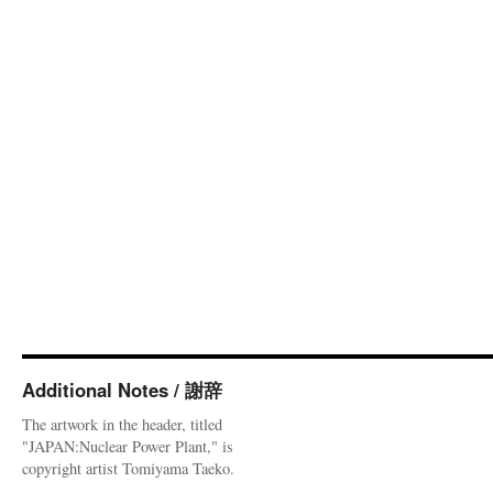
Additional Notes / 謝辞
The artwork in the header, titled
"JAPAN:Nuclear Power Plant," is
copyright artist Tomiyama Taeko.