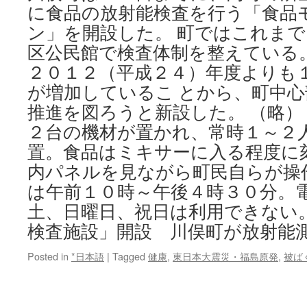
に食品の放射能検査を行う「食品
in
May
ン」を開設した。 町ではこれま
via
区公民館で検査体制を整えている
Jiji
Press
２０１２（平成２４）年度よりも
が増加しているこ とから、町中
推進を図ろうと新設した。 （略）
２台の機材が置かれ、常時１～２
置。食品はミキサーに入る程度に
内パネルを見ながら町民自らが操
は午前１０時～午後４時３０分。
土、日曜日、祝日は利用できない。
検査施設」開設 川俣町が放射能
Posted in
*日本語
|
Tagged
健康
,
東日本大震災・福島原発
,
被ば