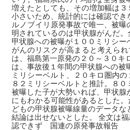
増えたとしても、その増加幅は３
小さいため、統計的には確認でき
ルノブイリ原発事故で唯一、被曝
明されているのは甲状腺がんだ。
甲状腺への被曝が１００ミリシー
がんのリスクが高まると考えられ
は、福島第一原発の２０～３０キ
は、事故後１年間の甲状腺への被
ミリシーベルト、２０キロ圏内の
８２ミリシーベルトと推計。８０
被曝した子が大勢いれば、甲状腺
にもわかる可能性があるとした。
どもの甲状腺被曝線量のデータな
結論は出せないとした。 全文は
認できず 国連の原発事故報告