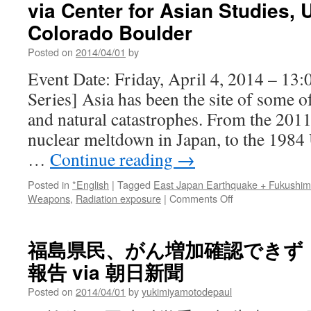
via Center for Asian Studies, U
Colorado Boulder
Posted on
2014/04/01
by
Event Date: Friday, April 4, 2014 – 13
Series] Asia has been the site of some o
and natural catastrophes. From the 201
nuclear meltdown in Japan, to the 1984
…
Continue reading
→
Posted in
*English
|
Tagged
East Japan Earthquake + Fukushi
on
Weapons
,
Radiation exposure
|
Comments Off
【event】
Symposium
2014:
福島県民、がん増加確認できず
Catastrophic
報告 via 朝日新聞
Asia
via
Posted on
2014/04/01
by
yukimiyamotodepaul
Center
for