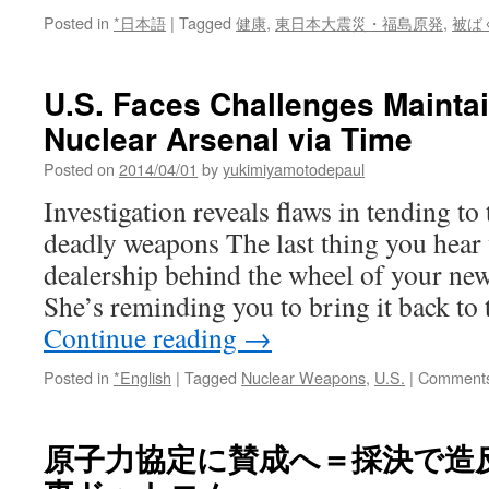
Posted in
*日本語
|
Tagged
健康
,
東日本大震災・福島原発
,
被ば
U.S. Faces Challenges Mainta
Nuclear Arsenal via Time
Posted on
2014/04/01
by
yukimiyamotodepaul
Investigation reveals flaws in tending to
deadly weapons The last thing you hear
dealership behind the wheel of your new 
She’s reminding you to bring it back to
Continue reading
→
Posted in
*English
|
Tagged
Nuclear Weapons
,
U.S.
|
Comments
原子力協定に賛成へ＝採決で造反も