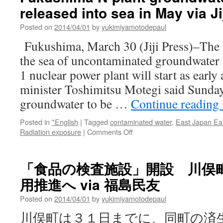
released into sea in May via Ji
Posted on
2014/04/01
by
yukimiyamotodepaul
Fukushima, March 30 (Jiji Press)–The p
the sea of uncontaminated groundwater
1 nuclear power plant will start as early
minister Toshimitsu Motegi said Sunday
groundwater to be …
Continue reading
Posted in
*English
|
Tagged
contaminated water
,
East Japan Ea
on
Radiation exposure
|
Comments Off
Fukushima
N-
plant
「食品の検査施設」開設 川俣
groundwater
用推進へ via 福島民友
may
be
Posted on
2014/04/01
by
yukimiyamotodepaul
released
into
川俣町は３１日までに、同町の済
sea