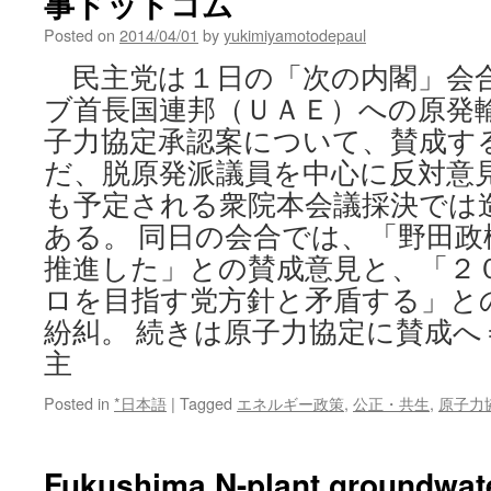
事ドットコム
Posted on
2014/04/01
by
yukimiyamotodepaul
民主党は１日の「次の内閣」会
ブ首長国連邦（ＵＡＥ）への原発
子力協定承認案について、賛成す
だ、脱原発派議員を中心に反対意
も予定される衆院本会議採決では
ある。 同日の会合では、「野田政
推進した」との賛成意見と、「２
ロを目指す党方針と矛盾する」と
紛糾。 続きは原子力協定に賛成へ
主
Posted in
*日本語
|
Tagged
エネルギー政策
,
公正・共生
,
原子力
Fukushima N-plant groundwat