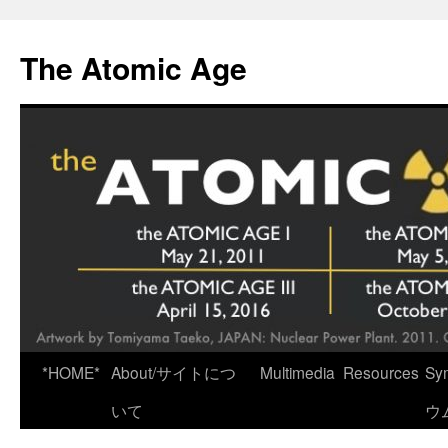
Skip
to
The Atomic Age
content
*HOME*
About/サイトにつ
Multimedia
Resources
Sy
いて
ウ