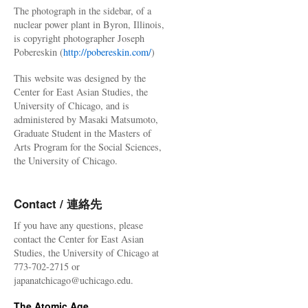
The photograph in the sidebar, of a
nuclear power plant in Byron, Illinois,
is copyright photographer Joseph
Pobereskin (
http://pobereskin.com/
)
This website was designed by the
Center for East Asian Studies, the
University of Chicago, and is
administered by Masaki Matsumoto,
Graduate Student in the Masters of
Arts Program for the Social Sciences,
the University of Chicago.
Contact / 連絡先
If you have any questions, please
contact the Center for East Asian
Studies, the University of Chicago at
773-702-2715 or
japanatchicago@uchicago.edu.
The Atomic Age